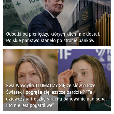
Odsetki od pieniędzy, których klient nie dostał.
Polskie państwo stanęło po stronie banków
Ewa Woydyłło TŁUMACZY SIĘ ze słów o Idze
Świątek i pogrąża się jeszcze bardziej? "Ta
dziewczyna troszkę straciła panowanie nad sobą.
I to nie jest pogardliwe"