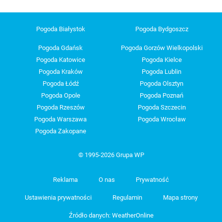
Pogoda Białystok
Pogoda Bydgoszcz
Pogoda Gdańsk
Pogoda Gorzów Wielkopolski
Pogoda Katowice
Pogoda Kielce
Pogoda Kraków
Pogoda Lublin
Pogoda Łódź
Pogoda Olsztyn
Pogoda Opole
Pogoda Poznań
Pogoda Rzeszów
Pogoda Szczecin
Pogoda Warszawa
Pogoda Wrocław
Pogoda Zakopane
© 1995-2026 Grupa WP
Reklama
O nas
Prywatność
Ustawienia prywatności
Regulamin
Mapa strony
Źródło danych: WeatherOnline