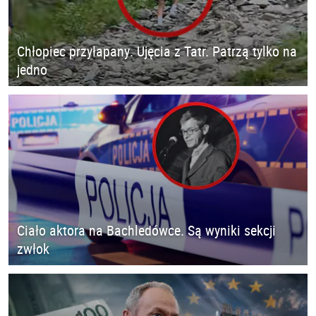
Chłopiec przyłapany. Ujęcia z Tatr. Patrzą tylko na
jedno
Ciało aktora na Bachledówce. Są wyniki sekcji
zwłok