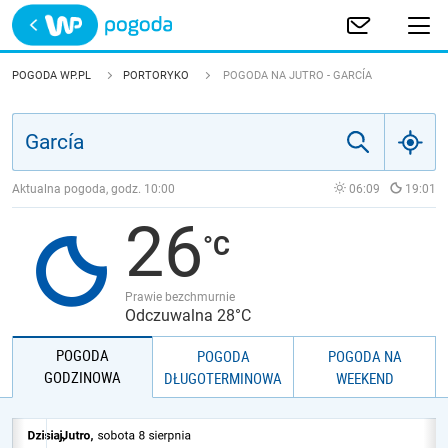
Trwa ładowanie
POLSKA
POGODA WP.PL
PORTORYKO
POGODA NA JUTRO - GARCÍA
EUROPA
ŚWIAT
Aktualna pogoda, godz.
10:00
06:09
19:01
26
JAKOŚĆ POWIETRZA
Prawie bezchmurnie
Odczuwalna 28°C
POGODA
POGODA
POGODA NA
GODZINOWA
DŁUGOTERMINOWA
WEEKEND