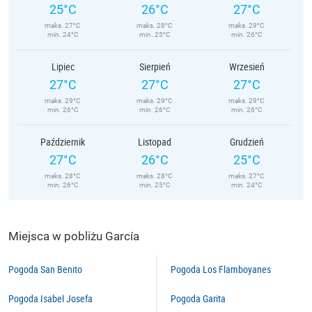
25°C
26°C
27°C
maks. 27°C
maks. 28°C
maks. 29°C
min. 24°C
min. 25°C
min. 26°C
Lipiec
Sierpień
Wrzesień
27°C
27°C
27°C
maks. 29°C
maks. 29°C
maks. 29°C
min. 26°C
min. 26°C
min. 26°C
Październik
Listopad
Grudzień
27°C
26°C
25°C
maks. 28°C
maks. 28°C
maks. 27°C
min. 26°C
min. 25°C
min. 24°C
Miejsca w pobliżu García
Pogoda San Benito
Pogoda Los Flamboyanes
Pogoda Isabel Josefa
Pogoda Garita