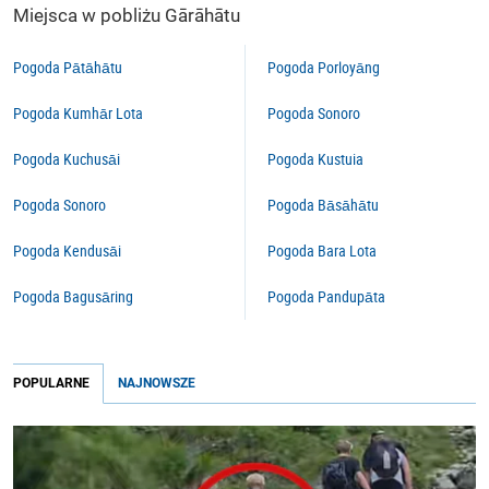
Miejsca w pobliżu Gārāhātu
Pogoda Pātāhātu
Pogoda Porloyāng
Pogoda Kumhār Lota
Pogoda Sonoro
Pogoda Kuchusāi
Pogoda Kustuia
Pogoda Sonoro
Pogoda Bāsāhātu
Pogoda Kendusāi
Pogoda Bara Lota
Pogoda Bagusāring
Pogoda Pandupāta
POPULARNE
NAJNOWSZE