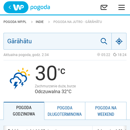
Trwa ładowanie
POLSKA
POGODA WP.PL
INDIE
POGODA NA JUTRO - GĀRĀHĀTU
EUROPA
ŚWIAT
Aktualna pogoda, godz.
2:34
05:22
18:24
30
JAKOŚĆ POWIETRZA
Zachmurzenie duże, burze
Odczuwalna 32°C
POGODA
POGODA
POGODA NA
GODZINOWA
DŁUGOTERMINOWA
WEEKEND