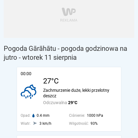
Pogoda Gārāhātu - pogoda godzinowa na
jutro
- wtorek 11 sierpnia
00:00
27°C
Zachmurzenie duże, lekki przelotny
deszcz
Odczuwalna
29°C
Opad:
0.4 mm
Ciśnienie:
1000 hPa
Wiatr:
3 km/h
Wilgotność:
93%