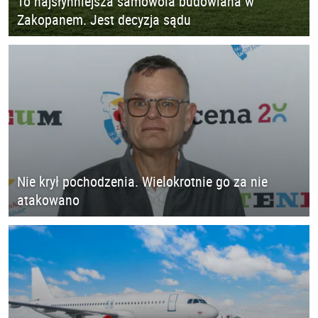
To najsłynniejsza samowola budowlana w
Zakopanem. Jest decyzja sądu
Nie krył pochodzenia. Wielokrotnie go za nie
atakowano