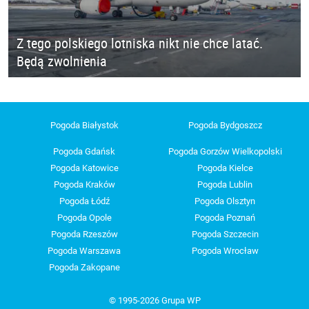
Z tego polskiego lotniska nikt nie chce latać.
Będą zwolnienia
Pogoda Białystok
Pogoda Bydgoszcz
Pogoda Gdańsk
Pogoda Gorzów Wielkopolski
Pogoda Katowice
Pogoda Kielce
Pogoda Kraków
Pogoda Lublin
Pogoda Łódź
Pogoda Olsztyn
Pogoda Opole
Pogoda Poznań
Pogoda Rzeszów
Pogoda Szczecin
Pogoda Warszawa
Pogoda Wrocław
Pogoda Zakopane
© 1995-2026 Grupa WP