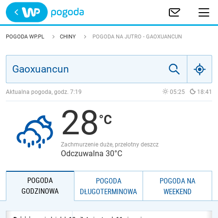
Trwa ładowanie
POLSKA
POGODA WP.PL
CHINY
POGODA NA JUTRO - GAOXUANCUN
EUROPA
ŚWIAT
Aktualna pogoda, godz.
7:19
05:25
18:41
28
JAKOŚĆ POWIETRZA
Zachmurzenie duże, przelotny deszcz
Odczuwalna 30°C
POGODA
POGODA
POGODA NA
GODZINOWA
DŁUGOTERMINOWA
WEEKEND