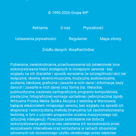
© 1995-2026 Grupa WP
Reklama
O nas
Prywatność
Ustawienia prywatności
Regulamin
Mapa strony
Źródło danych: WeatherOnline
Pobieranie, zwielokrotnianie, przechowywanie lub jakiekolwiek inne
wykorzystywanie treści dostępnych w niniejszym serwisie - bez
względu na ich charakter i sposób wyrażenia (w szczególności lecz nie
wyłącznie: słowne, słowno-muzyczne, muzyczne, audiowizualne,
audialne, tekstowe, graficzne i zawarte w nich dane i informacje, bazy
danych i zawarte w nich dane) oraz formę (np. literackie,
publicystyczne, naukowe, kartograficzne, programy komputerowe,
plastyczne, fotograficzne) wymaga uprzedniej i jednoznacznej zgody
Wirtualna Polska Media Spółka Akcyjna z siedzibą w Warszawie,
będącej właścicielem niniejszego serwisu, bez względu na sposób ich
eksploracji i wykorzystaną metodę (manualną lub zautomatyzowaną
technikę, w tym z użyciem programów uczenia maszynowego lub
sztucznej inteligencji). Powyższe zastrzeżenie nie dotyczy
wykorzystywania jedynie w celu ułatwienia ich wyszukiwania przez
wyszukiwarki internetowe oraz korzystania w ramach stosunków
umownych lub dozwolonego użytku określonego przez właściwe