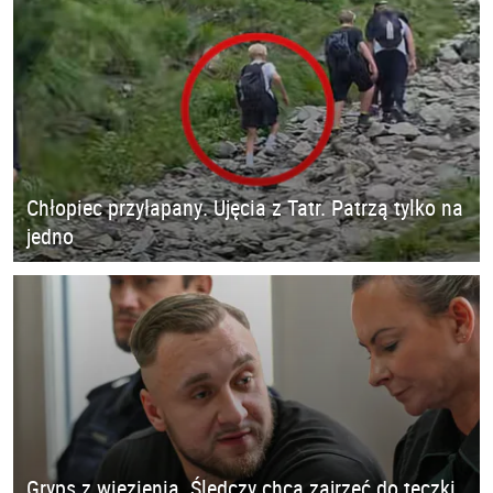
Chłopiec przyłapany. Ujęcia z Tatr. Patrzą tylko na
jedno
Gryps z więzienia. Śledczy chcą zajrzeć do teczki