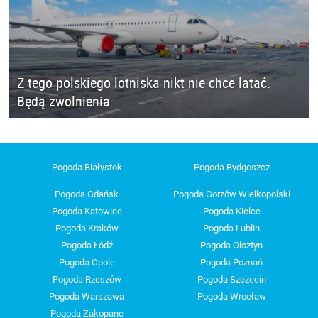
Z tego polskiego lotniska nikt nie chce latać.
Będą zwolnienia
Pogoda Białystok
Pogoda Bydgoszcz
Pogoda Gdańsk
Pogoda Gorzów Wielkopolski
Pogoda Katowice
Pogoda Kielce
Pogoda Kraków
Pogoda Lublin
Pogoda Łódź
Pogoda Olsztyn
Pogoda Opole
Pogoda Poznań
Pogoda Rzeszów
Pogoda Szczecin
Pogoda Warszawa
Pogoda Wrocław
Pogoda Zakopane