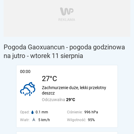
Pogoda Gaoxuancun - pogoda godzinowa
na jutro
- wtorek 11 sierpnia
00:00
27°C
Zachmurzenie duże, lekki przelotny
deszcz
Odczuwalna
29°C
Opad:
0.1 mm
Ciśnienie:
996 hPa
Wiatr:
5 km/h
Wilgotność:
95%