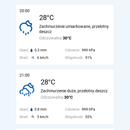
20:00
28°C
Zachmurzenie umiarkowane, przelotny
deszcz
Odczuwalna
30°C
Opad:
0.3 mm
Ciśnienie:
999 hPa
Wiatr:
6 km/h
Wilgotność:
91%
21:00
28°C
Zachmurzenie duże, przelotny deszcz
Odczuwalna
30°C
Opad:
0.8 mm
Ciśnienie:
999 hPa
Wiatr:
5 km/h
Wilgotność:
92%