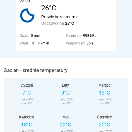
23:00
26°C
Prawie bezchmurnie
Odczuwalna
27°C
Opad:
0 mm
Ciśnienie:
998 hPa
Wiatr:
4 km/h
Wilgotność:
85%
Gao’an - średnie temperatury
Styczeń
Luty
Marzec
7°C
9°C
13°C
maks. 9°C
maks. 12°C
maks. 16°C
min. 3°C
min. 5°C
min. 8°C
Kwiecień
Maj
Czerwiec
18°C
22°C
25°C
maks. 21°C
maks. 25°C
maks. 27°C