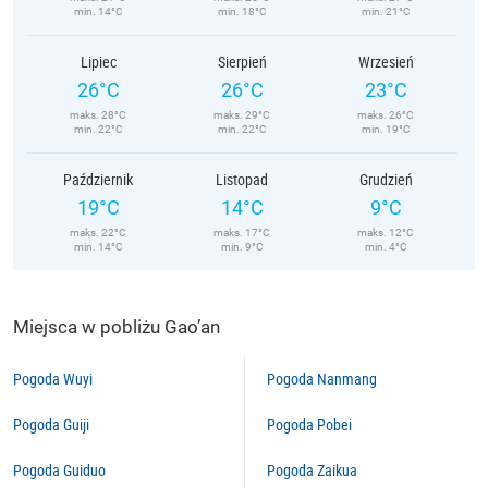
min. 14°C
min. 18°C
min. 21°C
Lipiec
Sierpień
Wrzesień
26°C
26°C
23°C
maks. 28°C
maks. 29°C
maks. 26°C
min. 22°C
min. 22°C
min. 19°C
Październik
Listopad
Grudzień
19°C
14°C
9°C
maks. 22°C
maks. 17°C
maks. 12°C
min. 14°C
min. 9°C
min. 4°C
Miejsca w pobliżu Gao’an
Pogoda Wuyi
Pogoda Nanmang
Pogoda Guiji
Pogoda Pobei
Pogoda Guiduo
Pogoda Zaikua