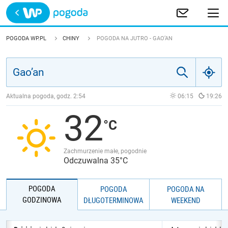
Trwa ładowanie
POLSKA
POGODA WP.PL
CHINY
POGODA NA JUTRO - GAO’AN
EUROPA
ŚWIAT
Aktualna pogoda, godz.
2:54
06:15
19:26
32
JAKOŚĆ POWIETRZA
Zachmurzenie małe, pogodnie
Odczuwalna 35°C
POGODA
POGODA
POGODA NA
GODZINOWA
DŁUGOTERMINOWA
WEEKEND