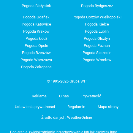
Pogoda Białystok
Pogoda Bydgoszcz
Pogoda Gdańsk
Pogoda Gorzów Wielkopolski
Pogoda Katowice
Pogoda Kielce
Pogoda Kraków
Pogoda Lublin
Pogoda Łódź
Pogoda Olsztyn
Pogoda Opole
Pogoda Poznań
Pogoda Rzeszów
Pogoda Szczecin
Pogoda Warszawa
Pogoda Wrocław
Pogoda Zakopane
© 1995-2026 Grupa WP
Reklama
O nas
Prywatność
Ustawienia prywatności
Regulamin
Mapa strony
Źródło danych: WeatherOnline
Pobieranie, zwielokrotnianie, przechowywanie lub jakiekolwiek inne