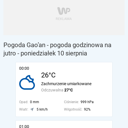
Pogoda Gao’an - pogoda godzinowa na
jutro
- poniedziałek 10 sierpnia
00:00
26°C
Zachmurzenie umiarkowane
Odczuwalna
27°C
Opad:
0 mm
Ciśnienie:
999 hPa
Wiatr:
5 km/h
Wilgotność:
92%
01:00