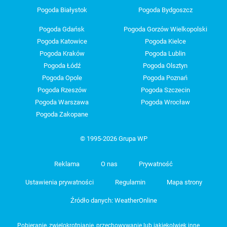
Pogoda Białystok
Pogoda Bydgoszcz
Pogoda Gdańsk
Pogoda Gorzów Wielkopolski
Pogoda Katowice
Pogoda Kielce
Pogoda Kraków
Pogoda Lublin
Pogoda Łódź
Pogoda Olsztyn
Pogoda Opole
Pogoda Poznań
Pogoda Rzeszów
Pogoda Szczecin
Pogoda Warszawa
Pogoda Wrocław
Pogoda Zakopane
© 1995-2026 Grupa WP
Reklama
O nas
Prywatność
Ustawienia prywatności
Regulamin
Mapa strony
Źródło danych: WeatherOnline
Pobieranie, zwielokrotnianie, przechowywanie lub jakiekolwiek inne