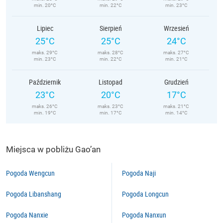
min. 20°C
min. 22°C
min. 23°C
Lipiec
Sierpień
Wrzesień
25°C
25°C
24°C
maks. 29°C
maks. 28°C
maks. 27°C
min. 23°C
min. 22°C
min. 21°C
Październik
Listopad
Grudzień
23°C
20°C
17°C
maks. 26°C
maks. 23°C
maks. 21°C
min. 19°C
min. 17°C
min. 14°C
Miejsca w pobliżu Gao’an
Pogoda Wengcun
Pogoda Naji
Pogoda Libanshang
Pogoda Longcun
Pogoda Nanxie
Pogoda Nanxun