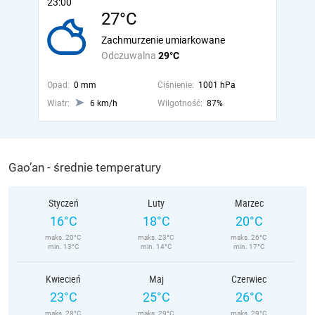
23:00
27°C
Zachmurzenie umiarkowane
Odczuwalna
29°C
Opad:
0 mm
Ciśnienie:
1001 hPa
Wiatr:
6 km/h
Wilgotność:
87%
Gao’an - średnie temperatury
Styczeń
Luty
Marzec
16°C
18°C
20°C
maks. 20°C
maks. 23°C
maks. 26°C
min. 13°C
min. 14°C
min. 17°C
Kwiecień
Maj
Czerwiec
23°C
25°C
26°C
maks. 28°C
maks. 29°C
maks. 29°C