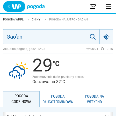
Trwa ładowanie
POLSKA
POGODA WP.PL
CHINY
POGODA NA JUTRO - GAO’AN
EUROPA
ŚWIAT
Aktualna pogoda, godz.
12:23
06:21
19:15
29
JAKOŚĆ POWIETRZA
Zachmurzenie duże, przelotny deszcz
Odczuwalna 32°C
POGODA
POGODA
POGODA NA
GODZINOWA
DŁUGOTERMINOWA
WEEKEND