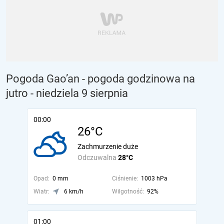
Pogoda Gao’an - pogoda godzinowa na
jutro
- niedziela 9 sierpnia
00:00
26°C
Zachmurzenie duże
Odczuwalna
28°C
Opad:
0 mm
Ciśnienie:
1003 hPa
Wiatr:
6 km/h
Wilgotność:
92%
01:00