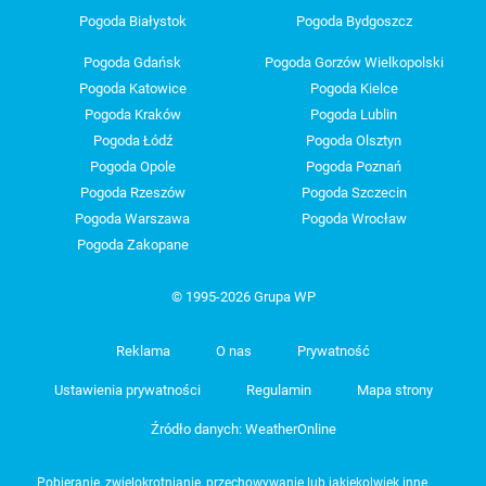
Pogoda Białystok
Pogoda Bydgoszcz
Pogoda Gdańsk
Pogoda Gorzów Wielkopolski
Pogoda Katowice
Pogoda Kielce
Pogoda Kraków
Pogoda Lublin
Pogoda Łódź
Pogoda Olsztyn
Pogoda Opole
Pogoda Poznań
Pogoda Rzeszów
Pogoda Szczecin
Pogoda Warszawa
Pogoda Wrocław
Pogoda Zakopane
© 1995-2026 Grupa WP
Reklama
O nas
Prywatność
Ustawienia prywatności
Regulamin
Mapa strony
Źródło danych: WeatherOnline
Pobieranie, zwielokrotnianie, przechowywanie lub jakiekolwiek inne