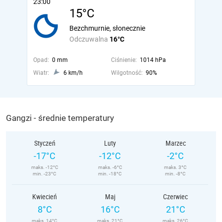
23:00
15°C
Bezchmurnie, słonecznie
Odczuwalna
16°C
Opad:
0 mm
Ciśnienie:
1014 hPa
Wiatr:
6 km/h
Wilgotność:
90%
Gangzi - średnie temperatury
Styczeń
Luty
Marzec
-17°C
-12°C
-2°C
maks. -12°C
maks. -6°C
maks. 3°C
min. -23°C
min. -18°C
min. -8°C
Kwiecień
Maj
Czerwiec
8°C
16°C
21°C
maks. 14°C
maks. 21°C
maks. 26°C