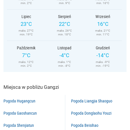
min. 2°C
min. 9°C
min. 16°C
Lipiec
Sierpień
Wrzesień
23°C
22°C
16°C
maks. 27°C
maks. 26°C
maks. 21°C
min. 19°C
min. 18°C
min. 11°C
Październik
Listopad
Grudzień
7°C
-4°C
-14°C
maks. 12°C
maks. 1°C
maks. -9°C
min. 2°C
min. -8°C
min. -19°C
Miejsca w pobliżu Gangzi
Pogoda Hugangcun
Pogoda Liangjia Shaoguo
Pogoda Gaoshancun
Pogoda Donglaohu Youzi
Pogoda Shenjiatun
Pogoda Beisihao