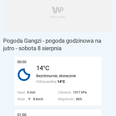
Pogoda Gangzi - pogoda godzinowa na
jutro
- sobota 8 sierpnia
00:00
14°C
Bezchmurnie, słonecznie
Odczuwalna
14°C
Opad:
0 mm
Ciśnienie:
1017 hPa
Wiatr:
8 km/h
Wilgotność:
86%
01:00