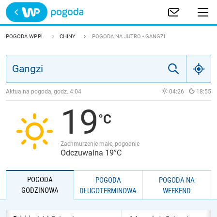
Trwa ładowanie
POLSKA
POGODA WP.PL
CHINY
POGODA NA JUTRO - GANGZI
EUROPA
ŚWIAT
Aktualna pogoda, godz.
4:04
04:26
18:55
19
JAKOŚĆ POWIETRZA
Zachmurzenie małe, pogodnie
Odczuwalna 19°C
POGODA
POGODA
POGODA NA
GODZINOWA
DŁUGOTERMINOWA
WEEKEND