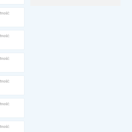
tność:
tność:
tność:
tność:
tność:
tność: