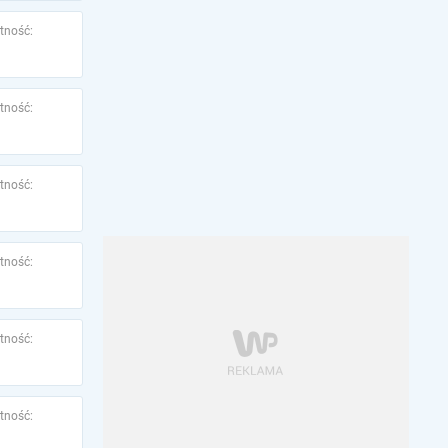
tność:
tność:
tność:
tność:
tność:
tność: