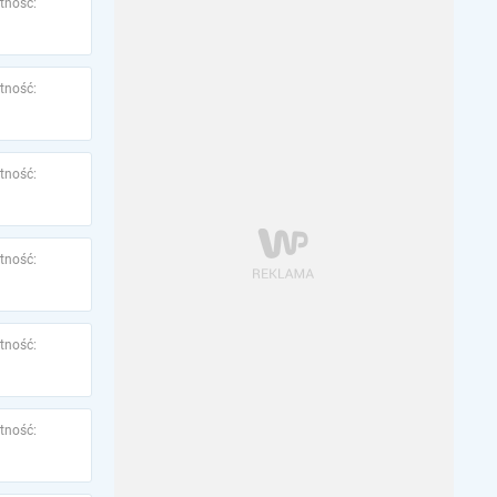
tność:
tność:
tność:
tność:
tność:
tność: