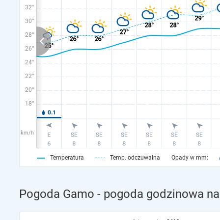
32°
30°
28°
26°
24°
22°
20°
18°
km/h
Temperatura
Temp. odczuwalna
Opady w mm:
Pogoda Gamo - pogoda godzinowa na 