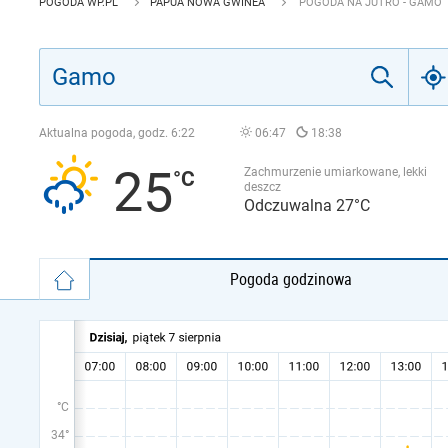
POGODA WP.PL
PAPUA NOWA GWINEA
POGODA NA JUTRO - GAMO
Aktualna pogoda, godz.
6:22
06:47
18:38
25
Zachmurzenie umiarkowane, lekki
deszcz
Odczuwalna 27°C
Pogoda godzinowa
°C
34°