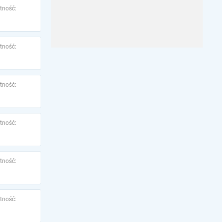
tność:
tność:
tność:
tność:
tność:
tność: