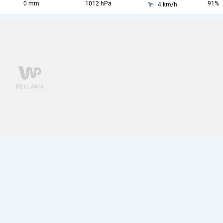
0 mm
1012 hPa
91%
4 km/h