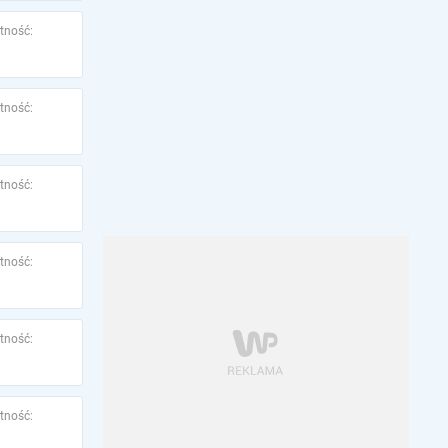
tność:
tność:
tność:
tność:
tność:
tność: