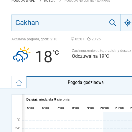
POGODA WP.PL
ROSJA
POGODA NA JUTRO - GAKHAN
Aktualna pogoda, godz.
2:10
05:01
20:25
18
Zachmurzenie duże, przelotny deszcz
Odczuwalna 19°C
Pogoda godzinowa
°C
24°