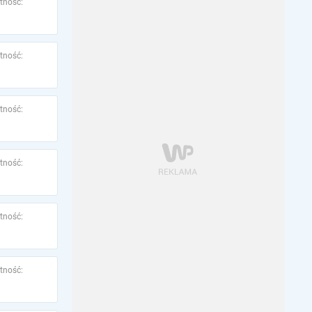
tność:
tność:
tność:
tność:
tność:
tność: