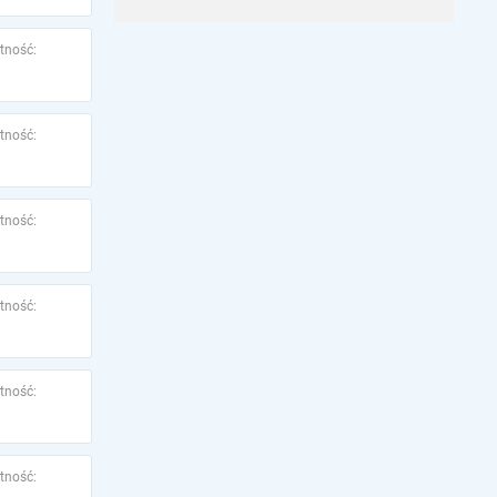
tność:
tność:
tność:
tność:
tność:
tność: