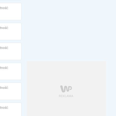
tność:
tność:
tność:
tność:
tność:
tność: