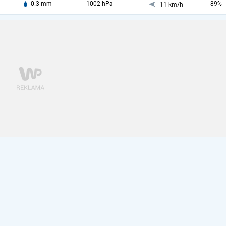
0.3 mm
1002 hPa
89%
11 km/h