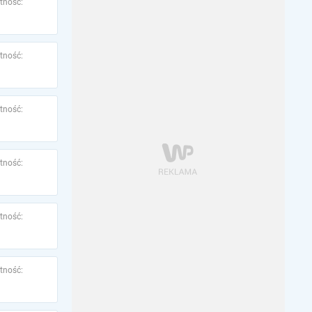
tność:
tność:
tność:
tność:
tność:
tność: