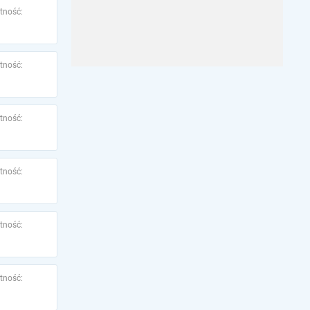
tność:
tność:
tność:
tność:
tność:
tność: