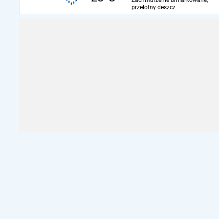
Zachmurzenie umiarkowane,
przelotny deszcz