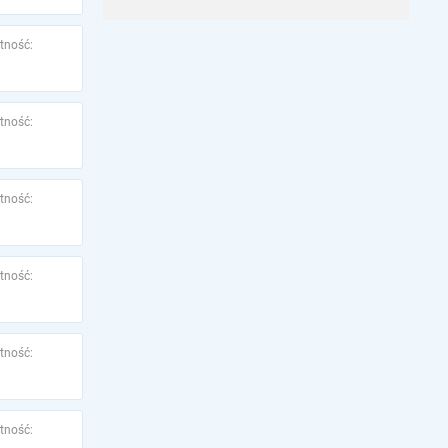
tność:
tność:
tność:
tność:
tność:
tność: