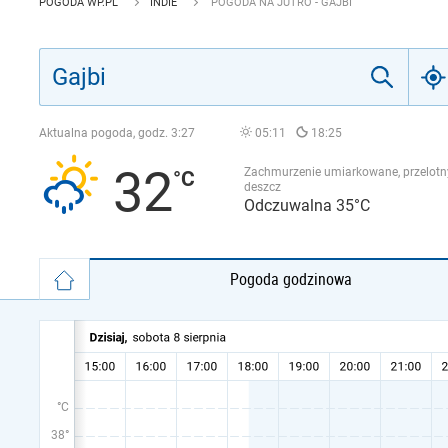
POGODA WP.PL
INDIE
POGODA NA JUTRO - GAJBI
Aktualna pogoda, godz.
3:27
05:11
18:25
32
Zachmurzenie umiarkowane, przelotn
deszcz
Odczuwalna 35°C
Pogoda godzinowa
°C
38°