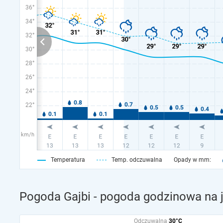
36°
34°
32°
30°
28°
26°
24°
22°
km/h
Temperatura
Temp. odczuwalna
Opady w mm:
Pogoda Gajbi - pogoda godzinowa na j
Odczuwalna
30°C