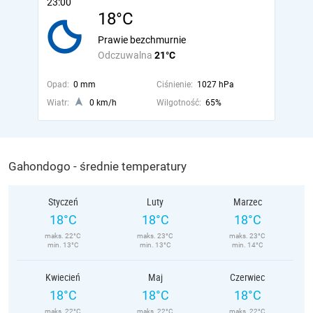
23:00
18°C
Prawie bezchmurnie
Odczuwalna
21°C
Opad:
0 mm
Ciśnienie:
1027 hPa
Wiatr:
0 km/h
Wilgotność:
65%
Gahondogo - średnie temperatury
Styczeń
Luty
Marzec
18°C
18°C
18°C
maks. 22°C
maks. 23°C
maks. 23°C
min. 13°C
min. 13°C
min. 14°C
Kwiecień
Maj
Czerwiec
18°C
18°C
18°C
maks. 22°C
maks. 22°C
maks. 22°C