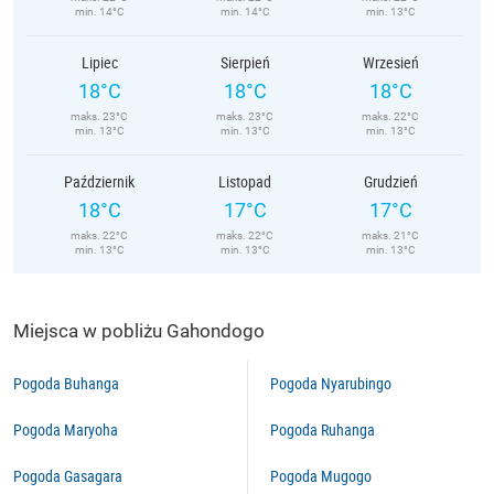
min. 14°C
min. 14°C
min. 13°C
Lipiec
Sierpień
Wrzesień
18°C
18°C
18°C
maks. 23°C
maks. 23°C
maks. 22°C
min. 13°C
min. 13°C
min. 13°C
Październik
Listopad
Grudzień
18°C
17°C
17°C
maks. 22°C
maks. 22°C
maks. 21°C
min. 13°C
min. 13°C
min. 13°C
Miejsca w pobliżu Gahondogo
Pogoda Buhanga
Pogoda Nyarubingo
Pogoda Maryoha
Pogoda Ruhanga
Pogoda Gasagara
Pogoda Mugogo