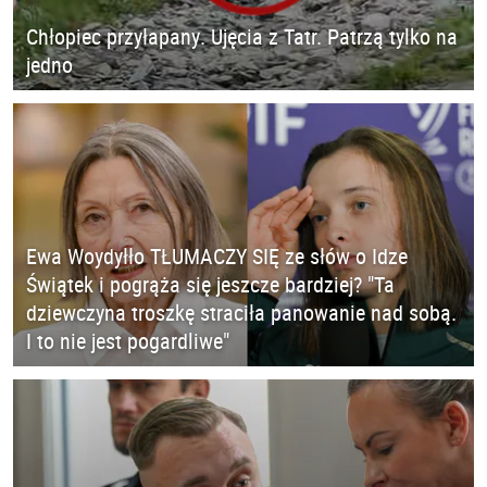
Chłopiec przyłapany. Ujęcia z Tatr. Patrzą tylko na
jedno
Ewa Woydyłło TŁUMACZY SIĘ ze słów o Idze
Świątek i pogrąża się jeszcze bardziej? "Ta
dziewczyna troszkę straciła panowanie nad sobą.
I to nie jest pogardliwe"