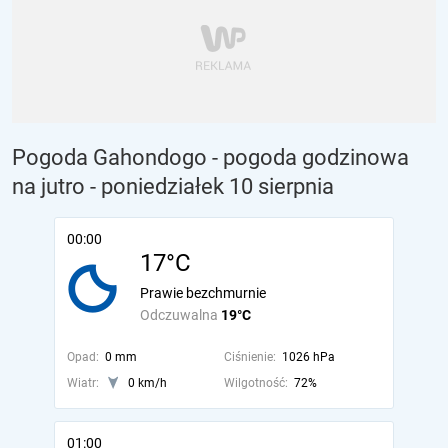
Pogoda Gahondogo - pogoda godzinowa
na jutro
- poniedziałek 10 sierpnia
00:00
17°C
Prawie bezchmurnie
Odczuwalna
19°C
Opad:
0 mm
Ciśnienie:
1026 hPa
Wiatr:
0 km/h
Wilgotność:
72%
01:00