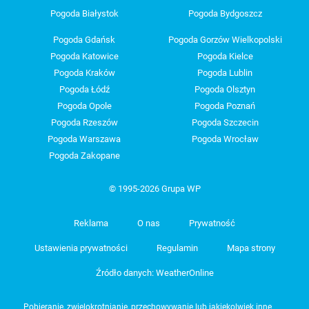
Pogoda Białystok
Pogoda Bydgoszcz
Pogoda Gdańsk
Pogoda Gorzów Wielkopolski
Pogoda Katowice
Pogoda Kielce
Pogoda Kraków
Pogoda Lublin
Pogoda Łódź
Pogoda Olsztyn
Pogoda Opole
Pogoda Poznań
Pogoda Rzeszów
Pogoda Szczecin
Pogoda Warszawa
Pogoda Wrocław
Pogoda Zakopane
© 1995-2026 Grupa WP
Reklama
O nas
Prywatność
Ustawienia prywatności
Regulamin
Mapa strony
Źródło danych: WeatherOnline
Pobieranie, zwielokrotnianie, przechowywanie lub jakiekolwiek inne