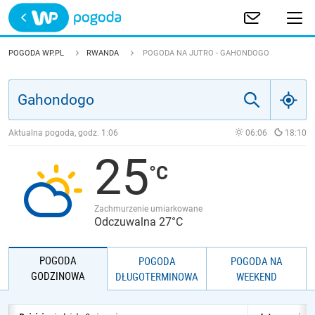
Trwa ładowanie
POLSKA
POGODA WP.PL
RWANDA
POGODA NA JUTRO - GAHONDOGO
EUROPA
ŚWIAT
Aktualna pogoda, godz.
1:06
06:06
18:10
25
JAKOŚĆ POWIETRZA
Zachmurzenie umiarkowane
Odczuwalna 27°C
POGODA
POGODA
POGODA NA
GODZINOWA
DŁUGOTERMINOWA
WEEKEND