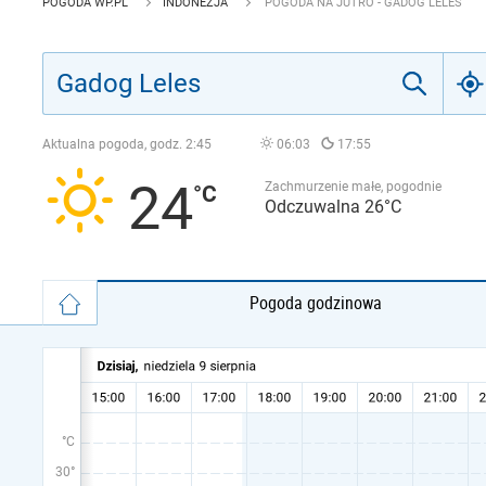
POGODA WP.PL
INDONEZJA
POGODA NA JUTRO - GADOG LELES
Aktualna pogoda, godz.
2:45
06:03
17:55
24
Zachmurzenie małe, pogodnie
Odczuwalna 26°C
Pogoda godzinowa
°C
30°