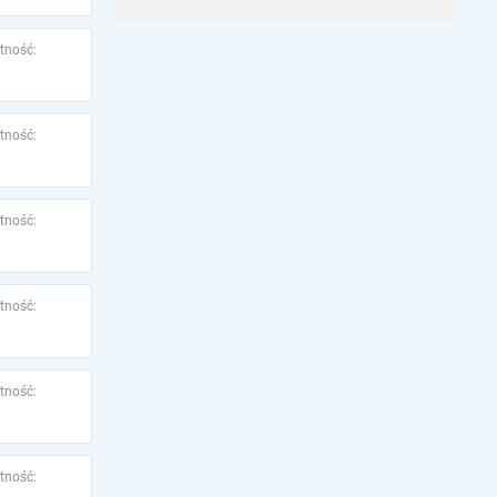
tność:
tność:
tność:
tność:
tność:
tność: