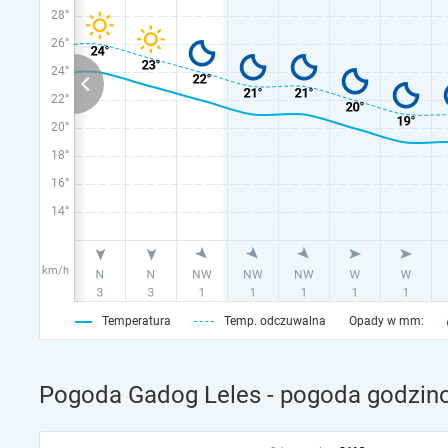
28°
26°
24°
22°
20°
18°
16°
14°
km/h
Temperatura
Temp. odczuwalna
Opady w mm:
Pogoda Gadog Leles - pogoda godzino