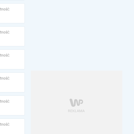
tność:
tność:
tność:
tność:
tność:
tność: