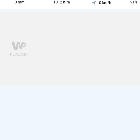
0 mm
1012 hPa
91%
0 km/h