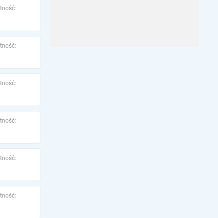
tność:
tność:
tność:
tność:
tność:
tność: