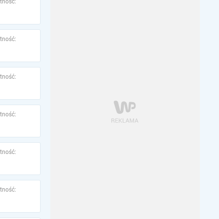
tność:
tność:
tność:
tność:
tność:
tność: