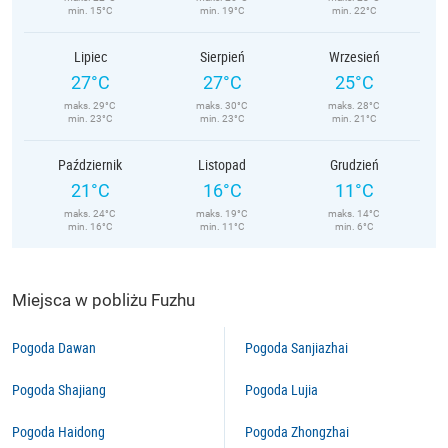
min. 15°C
min. 19°C
min. 22°C
Lipiec
Sierpień
Wrzesień
27°C
27°C
25°C
maks. 29°C
maks. 30°C
maks. 28°C
min. 23°C
min. 23°C
min. 21°C
Październik
Listopad
Grudzień
21°C
16°C
11°C
maks. 24°C
maks. 19°C
maks. 14°C
min. 16°C
min. 11°C
min. 6°C
Miejsca w pobliżu Fuzhu
Pogoda Dawan
Pogoda Sanjiazhai
Pogoda Shajiang
Pogoda Lujia
Pogoda Haidong
Pogoda Zhongzhai