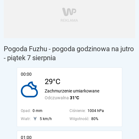
Pogoda Fuzhu - pogoda godzinowa na jutro
- piątek 7 sierpnia
00:00
29°C
Zachmurzenie umiarkowane
Odczuwalna
31°C
Opad:
0 mm
Ciśnienie:
1004 hPa
Wiatr:
5 km/h
Wilgotność:
80%
01:00