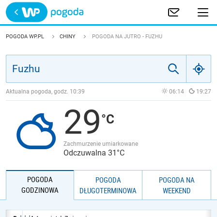
Trwa ładowanie
POLSKA
POGODA WP.PL
CHINY
POGODA NA JUTRO - FUZHU
EUROPA
ŚWIAT
Aktualna pogoda, godz.
10:39
06:14
19:27
29
JAKOŚĆ POWIETRZA
Zachmurzenie umiarkowane
Odczuwalna 31°C
POGODA
POGODA
POGODA NA
GODZINOWA
DŁUGOTERMINOWA
WEEKEND