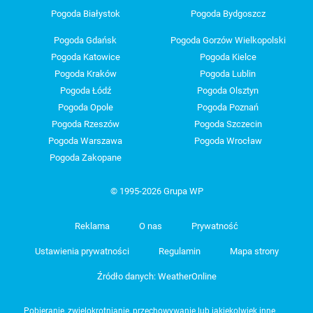
Pogoda Białystok
Pogoda Bydgoszcz
Pogoda Gdańsk
Pogoda Gorzów Wielkopolski
Pogoda Katowice
Pogoda Kielce
Pogoda Kraków
Pogoda Lublin
Pogoda Łódź
Pogoda Olsztyn
Pogoda Opole
Pogoda Poznań
Pogoda Rzeszów
Pogoda Szczecin
Pogoda Warszawa
Pogoda Wrocław
Pogoda Zakopane
© 1995-2026 Grupa WP
Reklama
O nas
Prywatność
Ustawienia prywatności
Regulamin
Mapa strony
Źródło danych: WeatherOnline
Pobieranie, zwielokrotnianie, przechowywanie lub jakiekolwiek inne