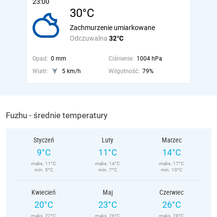
23:00
30°C
Zachmurzenie umiarkowane
Odczuwalna
32°C
Opad:
0 mm
Ciśnienie:
1004 hPa
Wiatr:
5 km/h
Wilgotność:
79%
Fuzhu - średnie temperatury
Styczeń
Luty
Marzec
9°C
11°C
14°C
maks. 11°C
maks. 14°C
maks. 17°C
min. 5°C
min. 7°C
min. 10°C
Kwiecień
Maj
Czerwiec
20°C
23°C
26°C
maks. 22°C
maks. 26°C
maks. 28°C