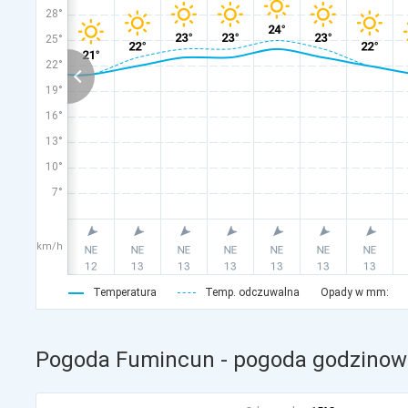
28°
25°
22°
19°
16°
13°
10°
7°
km/h
Temperatura
Temp. odczuwalna
Opady w mm:
Pogoda Fumincun - pogoda godzinowa