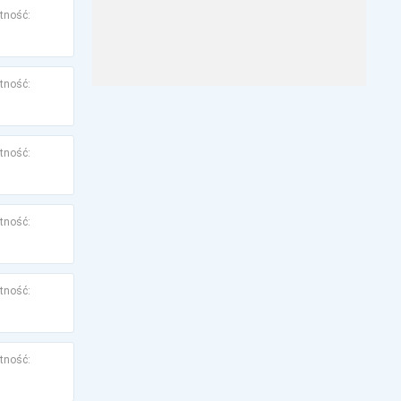
tność:
tność:
tność:
tność:
tność:
tność: