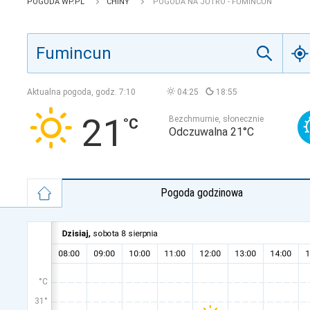
POGODA WP.PL
CHINY
POGODA NA JUTRO - FUMINCUN
Aktualna pogoda, godz.
7:10
04:25
18:55
21
Bezchmurnie, słonecznie
Odczuwalna 21°C
Pogoda godzinowa
°C
31°