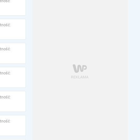
tność:
tność:
tność:
tność:
tność:
tność: