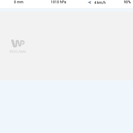
0 mm
1010 hPa
90%
4 km/h