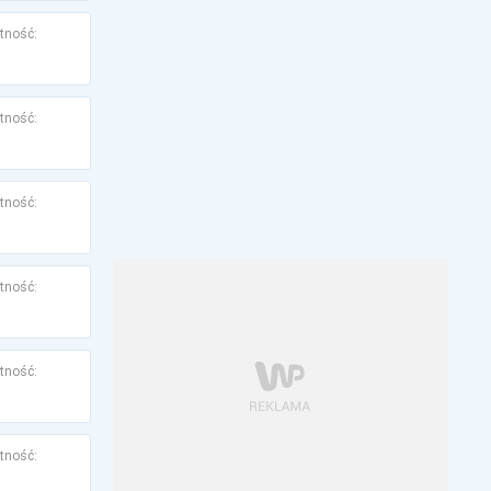
tność:
tność:
tność:
tność:
tność:
tność: