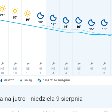
deszcz
śnieg
deszcz ze śniegiem
 na jutro
- niedziela 9 sierpnia