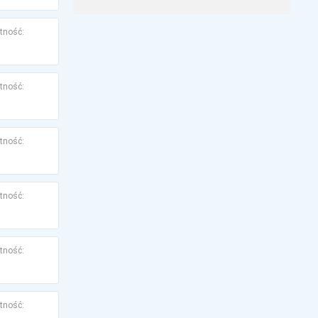
tność:
tność:
tność:
tność:
tność:
tność: