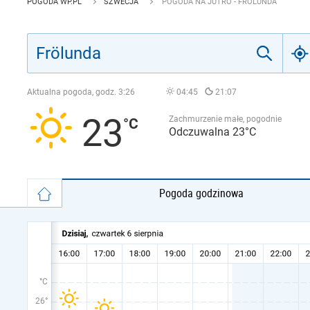
POGODA WP.PL
SZWECJA
POGODA NA JUTRO - FRÖLUNDA
Aktualna pogoda, godz.
3:26
04:45
21:07
23
Zachmurzenie małe, pogodnie
Odczuwalna 23°C
Pogoda godzinowa
°C
26°