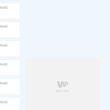
tność:
tność:
tność:
tność:
tność:
tność: