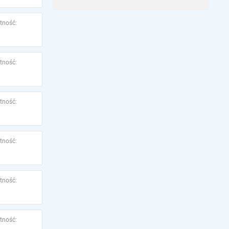
tność:
tność:
tność:
tność:
tność:
tność: