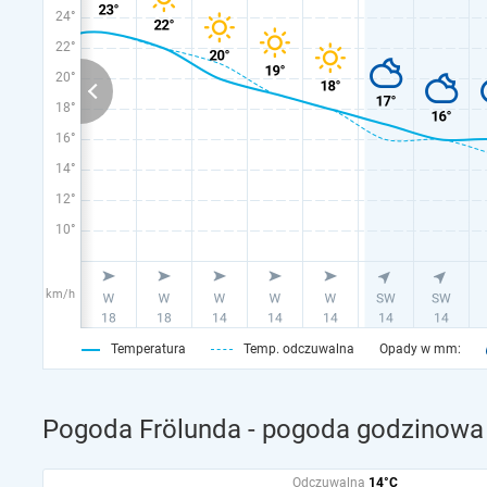
24°
22°
20°
18°
16°
14°
12°
10°
km/h
Temperatura
Temp. odczuwalna
Opady w mm:
Pogoda Frölunda - pogoda godzinowa 
Odczuwalna
14°C