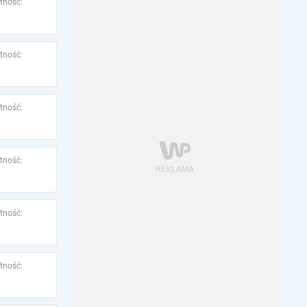
tność:
tność:
tność:
tność:
tność:
tność: