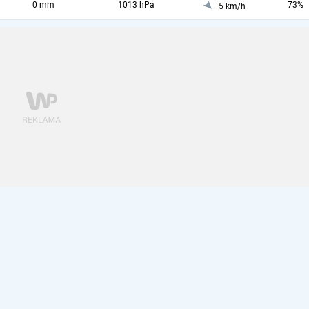
0 mm
1013 hPa
73%
5 km/h