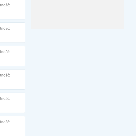
tność:
tność:
tność:
tność:
tność:
tność: