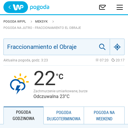
Trwa ładowanie
POLSKA
POGODA WP.PL
MEKSYK
POGODA NA JUTRO - FRACCIONAMIENTO EL OBRAJE
EUROPA
ŚWIAT
Aktualna pogoda, godz.
3:23
07:20
20:17
JAKOŚĆ POWIETRZA
22
Zachmurzenie umiarkowane, burze
Odczuwalna 23°C
POGODA
POGODA
POGODA NA
GODZINOWA
DŁUGOTERMINOWA
WEEKEND