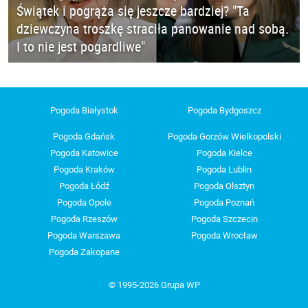
Świątek i pogrąża się jeszcze bardziej? "Ta
dziewczyna troszkę straciła panowanie nad sobą.
I to nie jest pogardliwe"
Pogoda Białystok
Pogoda Bydgoszcz
Pogoda Gdańsk
Pogoda Gorzów Wielkopolski
Pogoda Katowice
Pogoda Kielce
Pogoda Kraków
Pogoda Lublin
Pogoda Łódź
Pogoda Olsztyn
Pogoda Opole
Pogoda Poznań
Pogoda Rzeszów
Pogoda Szczecin
Pogoda Warszawa
Pogoda Wrocław
Pogoda Zakopane
© 1995-2026 Grupa WP