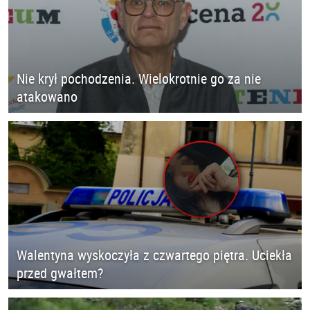
Nie krył pochodzenia. Wielokrotnie go za nie
atakowano
Walentyna wyskoczyła z czwartego piętra. Uciekła
przed gwałtem?