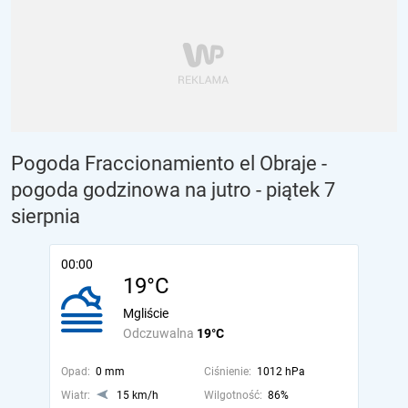
Pogoda Fraccionamiento el Obraje -
pogoda godzinowa na jutro
- piątek 7
sierpnia
00:00
19°C
Mgliście
Odczuwalna
19°C
Opad:
0 mm
Ciśnienie:
1012 hPa
Wiatr:
15 km/h
Wilgotność:
86%