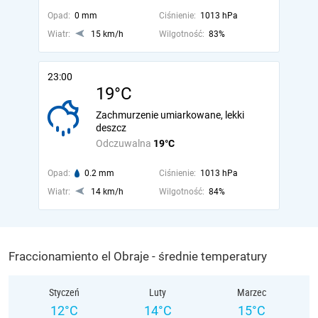
Opad:
0 mm
Ciśnienie:
1013 hPa
Wiatr:
15 km/h
Wilgotność:
83%
23:00
19°C
Zachmurzenie umiarkowane, lekki
deszcz
Odczuwalna
19°C
Opad:
0.2 mm
Ciśnienie:
1013 hPa
Wiatr:
14 km/h
Wilgotność:
84%
Fraccionamiento el Obraje - średnie temperatury
Styczeń
Luty
Marzec
12°C
14°C
15°C