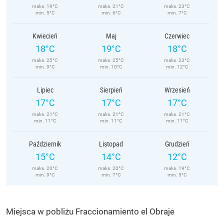
maks. 19°C
maks. 21°C
maks. 23°C
min. 5°C
min. 6°C
min. 7°C
Kwiecień
Maj
Czerwiec
18°C
19°C
18°C
maks. 25°C
maks. 25°C
maks. 23°C
min. 9°C
min. 10°C
min. 12°C
Lipiec
Sierpień
Wrzesień
17°C
17°C
17°C
maks. 21°C
maks. 21°C
maks. 21°C
min. 11°C
min. 11°C
min. 11°C
Październik
Listopad
Grudzień
15°C
14°C
12°C
maks. 20°C
maks. 20°C
maks. 19°C
min. 9°C
min. 7°C
min. 5°C
Miejsca w pobliżu Fraccionamiento el Obraje