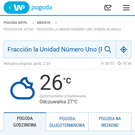
Trwa ładowanie
POLSKA
POGODA WP.PL
MEKSYK
POGODA NA JUTRO - FRACCIÓN LA UNIDAD NÚMERO UNO (PIEDRA BLANCA)
EUROPA
ŚWIAT
Aktualna pogoda, godz.
2:35
06:55
19:38
JAKOŚĆ POWIETRZA
26
Zachmurzenie umiarkowane
Odczuwalna 27°C
POGODA
POGODA
POGODA NA
GODZINOWA
DŁUGOTERMINOWA
WEEKEND