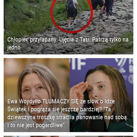
Chłopiec przyłapany. Ujęcia z Tatr. Patrzą tylko na
jedno
Ewa Woydyłło TŁUMACZY SIĘ ze słów o Idze
Świątek i pogrąża się jeszcze bardziej? "Ta
dziewczyna troszkę straciła panowanie nad sobą.
I to nie jest pogardliwe"