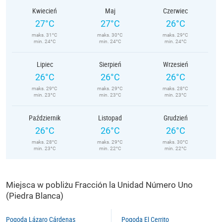
Kwiecień
Maj
Czerwiec
27°C
27°C
26°C
maks. 31°C
maks. 30°C
maks. 29°C
min. 24°C
min. 24°C
min. 24°C
Lipiec
Sierpień
Wrzesień
26°C
26°C
26°C
maks. 29°C
maks. 29°C
maks. 28°C
min. 23°C
min. 23°C
min. 23°C
Październik
Listopad
Grudzień
26°C
26°C
26°C
maks. 28°C
maks. 29°C
maks. 30°C
min. 23°C
min. 22°C
min. 22°C
Miejsca w pobliżu Fracción la Unidad Número Uno
(Piedra Blanca)
Pogoda Lázaro Cárdenas
Pogoda El Cerrito