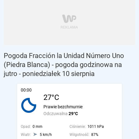
Pogoda Fracción la Unidad Número Uno
(Piedra Blanca) - pogoda godzinowa na
jutro
- poniedziałek 10 sierpnia
00:00
27°C
Prawie bezchmurnie
Odczuwalna
29°C
Opad:
0 mm
Ciśnienie:
1011 hPa
Wiatr:
5 km/h
Wilgotność:
87%