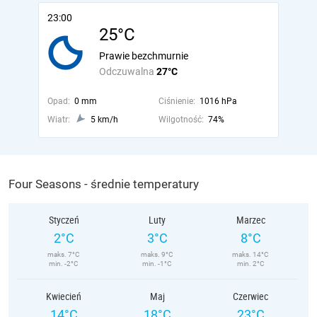
23:00
25°C
Prawie bezchmurnie
Odczuwalna
27°C
Opad:
0 mm
Ciśnienie:
1016 hPa
Wiatr:
5 km/h
Wilgotność:
74%
Four Seasons - średnie temperatury
Styczeń
Luty
Marzec
2°C
3°C
8°C
maks. 7°C
maks. 9°C
maks. 14°C
min. -2°C
min. -1°C
min. 2°C
Kwiecień
Maj
Czerwiec
14°C
18°C
23°C