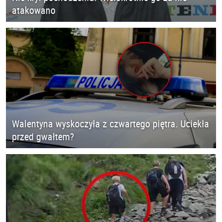
atakowano
Walentyna wyskoczyła z czwartego piętra. Uciekła
przed gwałtem?