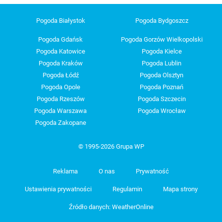
Pogoda Białystok
Pogoda Bydgoszcz
Pogoda Gdańsk
Pogoda Gorzów Wielkopolski
Pogoda Katowice
Pogoda Kielce
Pogoda Kraków
Pogoda Lublin
Pogoda Łódź
Pogoda Olsztyn
Pogoda Opole
Pogoda Poznań
Pogoda Rzeszów
Pogoda Szczecin
Pogoda Warszawa
Pogoda Wrocław
Pogoda Zakopane
© 1995-2026 Grupa WP
Reklama
O nas
Prywatność
Ustawienia prywatności
Regulamin
Mapa strony
Źródło danych: WeatherOnline