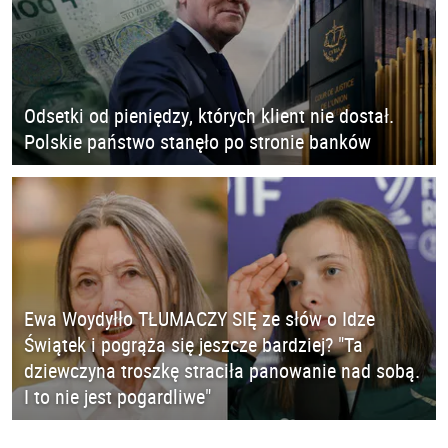
Odsetki od pieniędzy, których klient nie dostał.
Polskie państwo stanęło po stronie banków
Ewa Woydyłło TŁUMACZY SIĘ ze słów o Idze
Świątek i pogrąża się jeszcze bardziej? "Ta
dziewczyna troszkę straciła panowanie nad sobą.
I to nie jest pogardliwe"