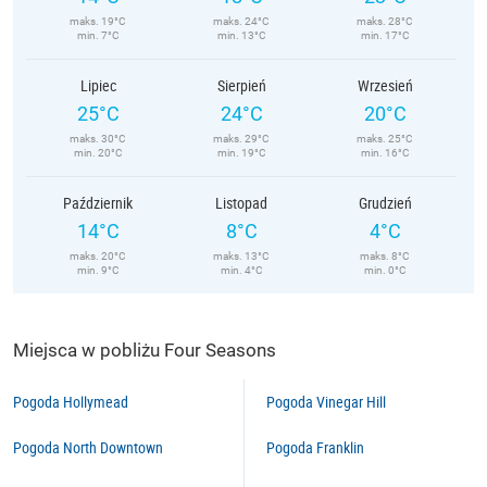
maks. 19°C
maks. 24°C
maks. 28°C
min. 7°C
min. 13°C
min. 17°C
Lipiec
Sierpień
Wrzesień
25°C
24°C
20°C
maks. 30°C
maks. 29°C
maks. 25°C
min. 20°C
min. 19°C
min. 16°C
Październik
Listopad
Grudzień
14°C
8°C
4°C
maks. 20°C
maks. 13°C
maks. 8°C
min. 9°C
min. 4°C
min. 0°C
Miejsca w pobliżu Four Seasons
Pogoda Hollymead
Pogoda Vinegar Hill
Pogoda North Downtown
Pogoda Franklin