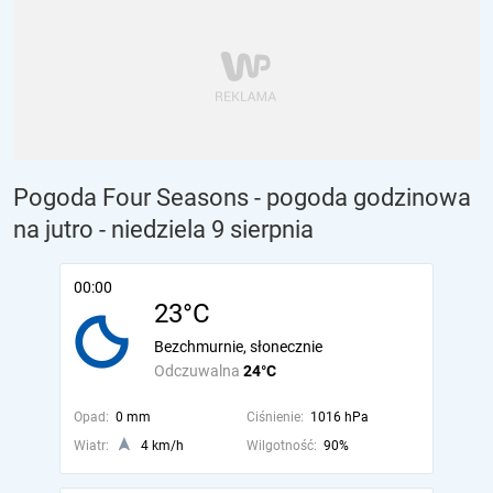
Pogoda Four Seasons - pogoda godzinowa
na jutro
- niedziela 9 sierpnia
00:00
23°C
Bezchmurnie, słonecznie
Odczuwalna
24°C
Opad:
0 mm
Ciśnienie:
1016 hPa
Wiatr:
4 km/h
Wilgotność:
90%