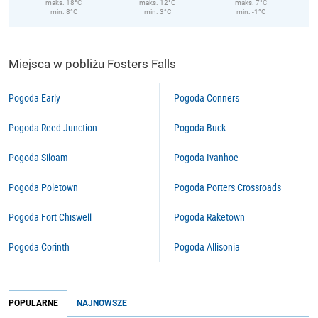
maks. 18°C
maks. 12°C
maks. 7°C
min. 8°C
min. 3°C
min. -1°C
Miejsca w pobliżu Fosters Falls
Pogoda Early
Pogoda Conners
Pogoda Reed Junction
Pogoda Buck
Pogoda Siloam
Pogoda Ivanhoe
Pogoda Poletown
Pogoda Porters Crossroads
Pogoda Fort Chiswell
Pogoda Raketown
Pogoda Corinth
Pogoda Allisonia
POPULARNE
NAJNOWSZE