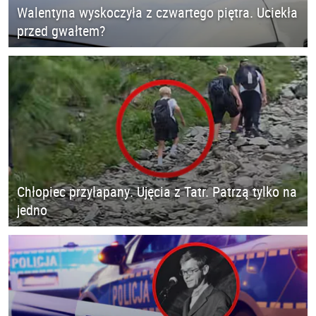
Walentyna wyskoczyła z czwartego piętra. Uciekła
przed gwałtem?
Chłopiec przyłapany. Ujęcia z Tatr. Patrzą tylko na
jedno