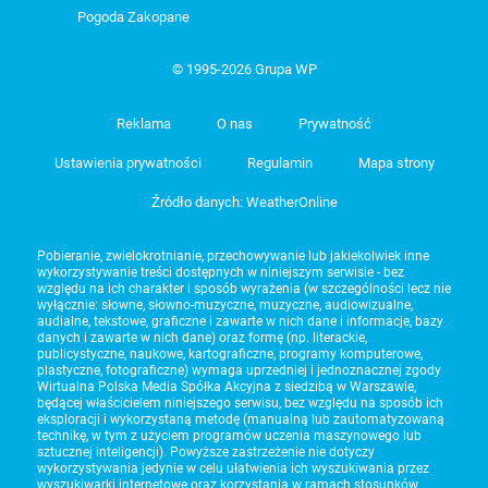
Pogoda Zakopane
© 1995-2026 Grupa WP
Reklama
O nas
Prywatność
Ustawienia prywatności
Regulamin
Mapa strony
Źródło danych: WeatherOnline
Pobieranie, zwielokrotnianie, przechowywanie lub jakiekolwiek inne
wykorzystywanie treści dostępnych w niniejszym serwisie - bez
względu na ich charakter i sposób wyrażenia (w szczególności lecz nie
wyłącznie: słowne, słowno-muzyczne, muzyczne, audiowizualne,
audialne, tekstowe, graficzne i zawarte w nich dane i informacje, bazy
danych i zawarte w nich dane) oraz formę (np. literackie,
publicystyczne, naukowe, kartograficzne, programy komputerowe,
plastyczne, fotograficzne) wymaga uprzedniej i jednoznacznej zgody
Wirtualna Polska Media Spółka Akcyjna z siedzibą w Warszawie,
będącej właścicielem niniejszego serwisu, bez względu na sposób ich
eksploracji i wykorzystaną metodę (manualną lub zautomatyzowaną
technikę, w tym z użyciem programów uczenia maszynowego lub
sztucznej inteligencji). Powyższe zastrzeżenie nie dotyczy
wykorzystywania jedynie w celu ułatwienia ich wyszukiwania przez
wyszukiwarki internetowe oraz korzystania w ramach stosunków