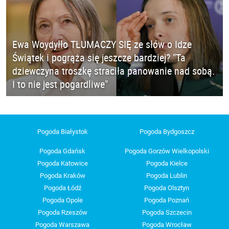
Ewa Woydyłło TŁUMACZY SIĘ ze słów o Idze
Świątek i pogrąża się jeszcze bardziej? "Ta
dziewczyna troszkę straciła panowanie nad sobą.
I to nie jest pogardliwe"
Pogoda Białystok
Pogoda Bydgoszcz
Pogoda Gdańsk
Pogoda Gorzów Wielkopolski
Pogoda Katowice
Pogoda Kielce
Pogoda Kraków
Pogoda Lublin
Pogoda Łódź
Pogoda Olsztyn
Pogoda Opole
Pogoda Poznań
Pogoda Rzeszów
Pogoda Szczecin
Pogoda Warszawa
Pogoda Wrocław