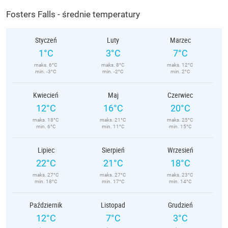
Fosters Falls - średnie temperatury
Styczeń
Luty
Marzec
1°C
3°C
7°C
maks. 6°C
maks. 8°C
maks. 12°C
min. -3°C
min. -2°C
min. 2°C
Kwiecień
Maj
Czerwiec
12°C
16°C
20°C
maks. 18°C
maks. 21°C
maks. 25°C
min. 6°C
min. 11°C
min. 15°C
Lipiec
Sierpień
Wrzesień
22°C
21°C
18°C
maks. 27°C
maks. 27°C
maks. 23°C
min. 18°C
min. 17°C
min. 14°C
Październik
Listopad
Grudzień
12°C
7°C
3°C