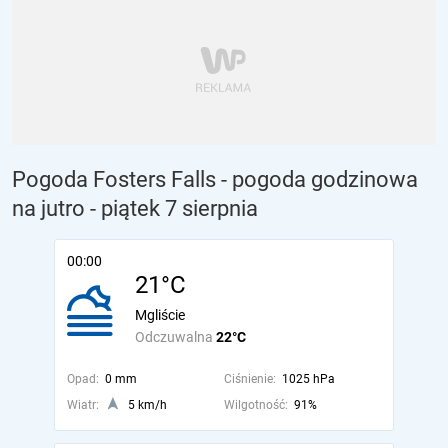
Pogoda Fosters Falls - pogoda godzinowa
na jutro
- piątek 7 sierpnia
00:00
21°C
Mgliście
Odczuwalna
22°C
Opad:
0 mm
Ciśnienie:
1025 hPa
Wiatr:
5 km/h
Wilgotność:
91%