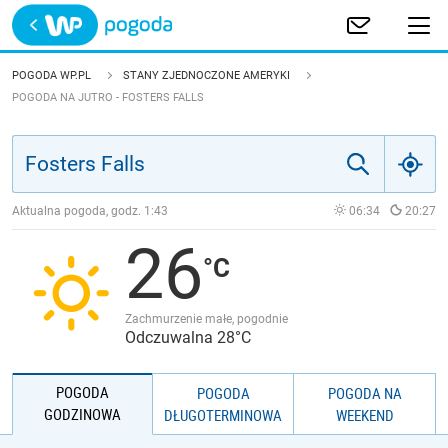
Trwa ładowanie
POLSKA
POGODA WP.PL
STANY ZJEDNOCZONE AMERYKI
POGODA NA JUTRO - FOSTERS FALLS
EUROPA
ŚWIAT
Aktualna pogoda, godz.
1:43
06:34
20:27
JAKOŚĆ POWIETRZA
26
Zachmurzenie małe, pogodnie
Odczuwalna 28°C
POGODA
POGODA
POGODA NA
GODZINOWA
DŁUGOTERMINOWA
WEEKEND