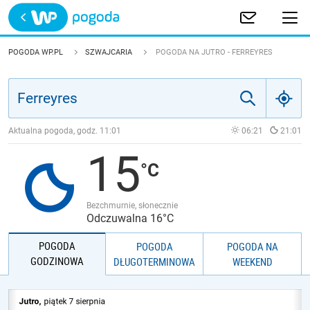
Trwa ładowanie
POLSKA
POGODA WP.PL
SZWAJCARIA
POGODA NA JUTRO - FERREYRES
EUROPA
ŚWIAT
Aktualna pogoda, godz.
11:01
06:21
21:01
15
JAKOŚĆ POWIETRZA
Bezchmurnie, słonecznie
Odczuwalna 16°C
POGODA
POGODA
POGODA NA
GODZINOWA
DŁUGOTERMINOWA
WEEKEND