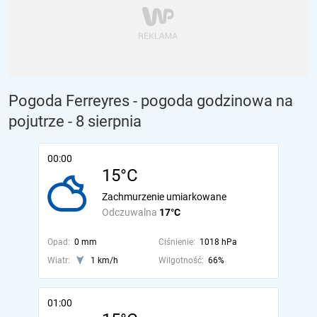
Pogoda Ferreyres - pogoda godzinowa na
pojutrze
- 8 sierpnia
00:00
15°C
Zachmurzenie umiarkowane
Odczuwalna
17°C
Opad:
0 mm
Ciśnienie:
1018 hPa
Wiatr:
1 km/h
Wilgotność:
66%
01:00