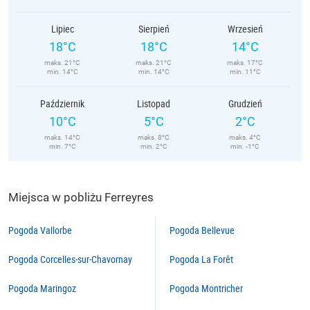
Lipiec
Sierpień
Wrzesień
18°C
18°C
14°C
maks. 21°C
maks. 21°C
maks. 17°C
min. 14°C
min. 14°C
min. 11°C
Październik
Listopad
Grudzień
10°C
5°C
2°C
maks. 14°C
maks. 8°C
maks. 4°C
min. 7°C
min. 2°C
min. -1°C
Miejsca w pobliżu Ferreyres
Pogoda Vallorbe
Pogoda Bellevue
Pogoda Corcelles-sur-Chavornay
Pogoda La Forêt
Pogoda Maringoz
Pogoda Montricher