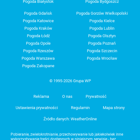
Pogoda Białystok
Pogoda Bydgoszcz
Pogoda Gdańsk
Pogoda Gorzów Wielkopolski
Pogoda Katowice
Pogoda Kielce
Pogoda Kraków
Pogoda Lublin
Pogoda Łódź
Pogoda Olsztyn
Pogoda Opole
Pogoda Poznań
Pogoda Rzeszów
Pogoda Szczecin
Pogoda Warszawa
Pogoda Wrocław
Pogoda Zakopane
© 1995-2026 Grupa WP
Reklama
O nas
Prywatność
Ustawienia prywatności
Regulamin
Mapa strony
Źródło danych: WeatherOnline
Pobieranie, zwielokrotnianie, przechowywanie lub jakiekolwiek inne
wykorzystywanie treści dostępnych w niniejszym serwisie - bez