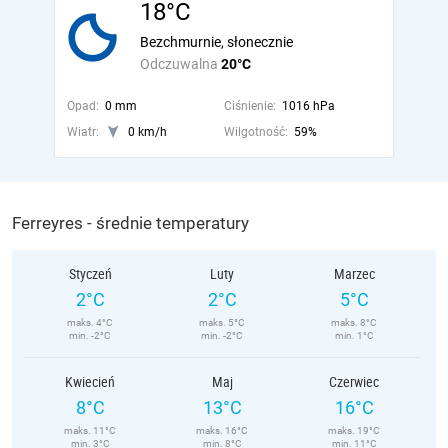
18°C
Bezchmurnie, słonecznie
Odczuwalna
20°C
Opad:
0 mm
Ciśnienie:
1016 hPa
Wiatr:
0 km/h
Wilgotność:
59%
Ferreyres - średnie temperatury
Styczeń
Luty
Marzec
2°C
2°C
5°C
maks. 4°C
maks. 5°C
maks. 8°C
min. -2°C
min. -2°C
min. 1°C
Kwiecień
Maj
Czerwiec
8°C
13°C
16°C
maks. 11°C
maks. 16°C
maks. 19°C
min. 3°C
min. 8°C
min. 11°C