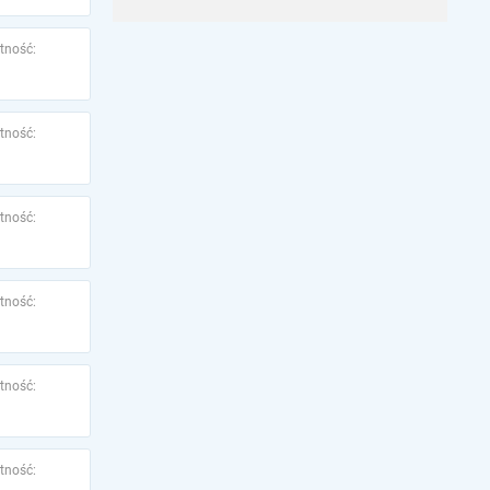
tność:
tność:
tność:
tność:
tność:
tność: