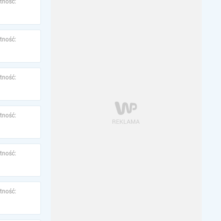
tność:
tność:
tność:
tność:
tność:
tność: