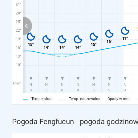
31°
28°
25°
22°
19°
16°
13°
10°
km/h
Temperatura
Temp. odczuwalna
Opady w mm:
Pogoda Fengfucun - pogoda godzinowa