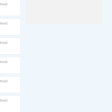
tność:
tność:
tność:
tność:
tność:
tność: