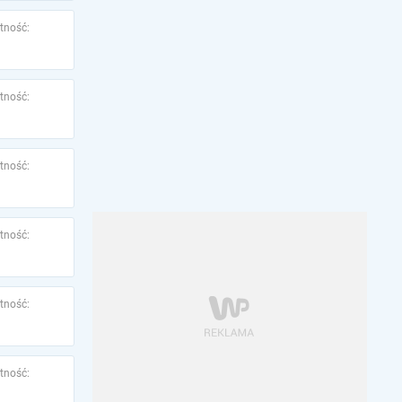
tność:
tność:
tność:
tność:
tność:
tność: