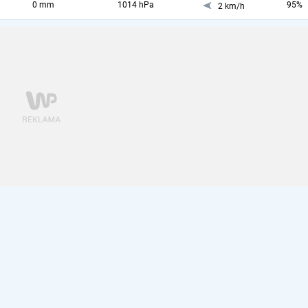
0 mm
1014 hPa
95%
2 km/h