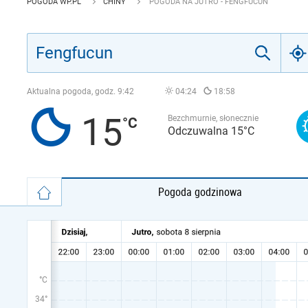
POGODA WP.PL
CHINY
POGODA NA JUTRO - FENGFUCUN
Aktualna pogoda, godz.
9:42
04:24
18:58
15
Bezchmurnie, słonecznie
Odczuwalna 15°C
Pogoda godzinowa
°C
34°