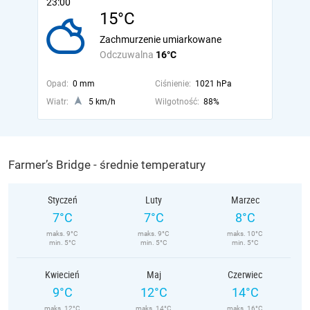
23:00
15°C
Zachmurzenie umiarkowane
Odczuwalna
16°C
Opad:
0 mm
Ciśnienie:
1021 hPa
Wiatr:
5 km/h
Wilgotność:
88%
Farmer’s Bridge - średnie temperatury
Styczeń
Luty
Marzec
7°C
7°C
8°C
maks. 9°C
maks. 9°C
maks. 10°C
min. 5°C
min. 5°C
min. 5°C
Kwiecień
Maj
Czerwiec
9°C
12°C
14°C
maks. 12°C
maks. 14°C
maks. 16°C