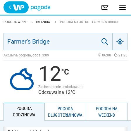
Trwa ładowanie
POLSKA
POGODA WP.PL
IRLANDIA
POGODA NA JUTRO - FARMER’S BRIDGE
EUROPA
ŚWIAT
Aktualna pogoda, godz.
3:09
06:08
21:23
12
JAKOŚĆ POWIETRZA
Zachmurzenie umiarkowane
Odczuwalna 12°C
POGODA
POGODA
POGODA NA
GODZINOWA
DŁUGOTERMINOWA
WEEKEND