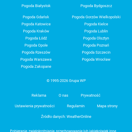
Pogoda Białystok
Pogoda Bydgoszcz
Pogoda Gdańsk
Pogoda Gorzów Wielkopolski
Pogoda Katowice
Pogoda Kielce
Pogoda Kraków
Pogoda Lublin
Pogoda Łódź
Pogoda Olsztyn
Pogoda Opole
Pogoda Poznań
Pogoda Rzeszów
Pogoda Szczecin
Pogoda Warszawa
Pogoda Wrocław
Pogoda Zakopane
© 1995-2026 Grupa WP
Reklama
O nas
Prywatność
Ustawienia prywatności
Regulamin
Mapa strony
Źródło danych: WeatherOnline
Pobieranie, zwielokrotnianie, przechowywanie lub jakiekolwiek inne