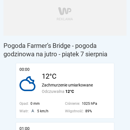
Pogoda Farmer’s Bridge - pogoda
godzinowa na jutro
- piątek 7 sierpnia
00:00
12°C
Zachmurzenie umiarkowane
Odczuwalna
12°C
Opad:
0 mm
Ciśnienie:
1025 hPa
Wiatr:
5 km/h
Wilgotność:
89%
01:00