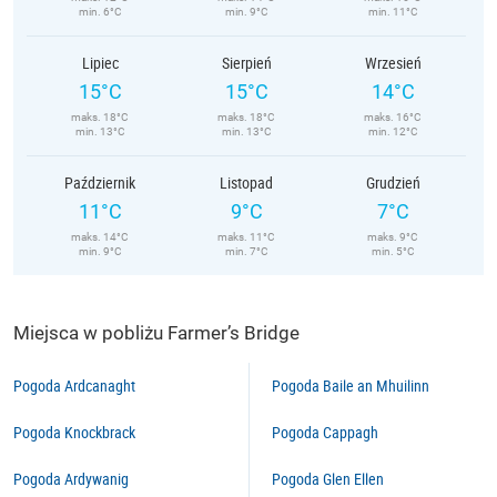
min. 6°C
min. 9°C
min. 11°C
Lipiec
Sierpień
Wrzesień
15°C
15°C
14°C
maks. 18°C
maks. 18°C
maks. 16°C
min. 13°C
min. 13°C
min. 12°C
Październik
Listopad
Grudzień
11°C
9°C
7°C
maks. 14°C
maks. 11°C
maks. 9°C
min. 9°C
min. 7°C
min. 5°C
Miejsca w pobliżu Farmer’s Bridge
Pogoda Ardcanaght
Pogoda Baile an Mhuilinn
Pogoda Knockbrack
Pogoda Cappagh
Pogoda Ardywanig
Pogoda Glen Ellen