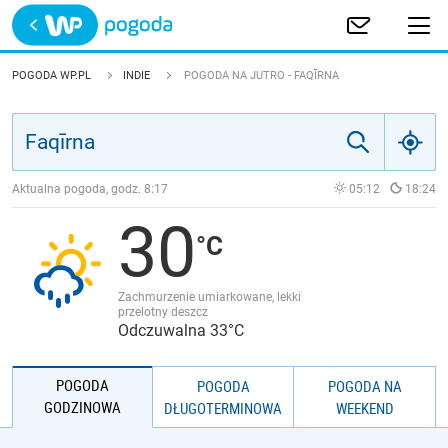
Trwa ładowanie
POLSKA
POGODA WP.PL
INDIE
POGODA NA JUTRO - FAQĪRNA
EUROPA
ŚWIAT
Aktualna pogoda, godz.
8:17
05:12
18:24
30
JAKOŚĆ POWIETRZA
Zachmurzenie umiarkowane, lekki
przelotny deszcz
Odczuwalna 33°C
POGODA
POGODA
POGODA NA
GODZINOWA
DŁUGOTERMINOWA
WEEKEND