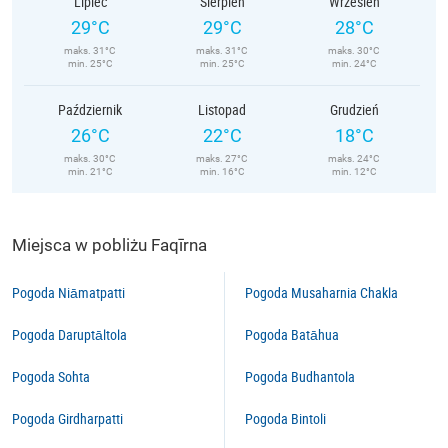
Lipiec
Sierpień
Wrzesień
29°C
29°C
28°C
maks. 31°C
maks. 31°C
maks. 30°C
min. 25°C
min. 25°C
min. 24°C
Październik
Listopad
Grudzień
26°C
22°C
18°C
maks. 30°C
maks. 27°C
maks. 24°C
min. 21°C
min. 16°C
min. 12°C
Miejsca w pobliżu Faqīrna
Pogoda Niāmatpatti
Pogoda Musaharnia Chakla
Pogoda Daruptāltola
Pogoda Batāhua
Pogoda Sohta
Pogoda Budhantola
Pogoda Girdharpatti
Pogoda Bintoli