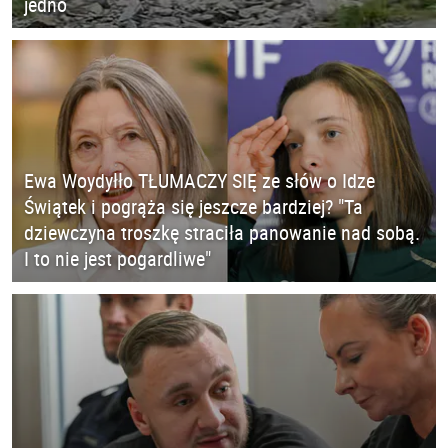
jedno
Ewa Woydyłło TŁUMACZY SIĘ ze słów o Idze
Świątek i pogrąża się jeszcze bardziej? "Ta
dziewczyna troszkę straciła panowanie nad sobą.
I to nie jest pogardliwe"