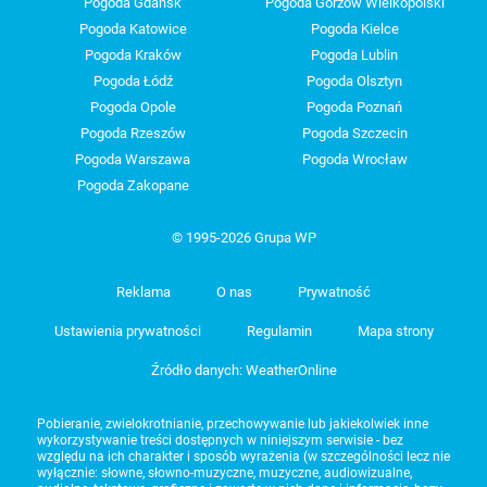
Pogoda Gdańsk
Pogoda Gorzów Wielkopolski
Pogoda Katowice
Pogoda Kielce
Pogoda Kraków
Pogoda Lublin
Pogoda Łódź
Pogoda Olsztyn
Pogoda Opole
Pogoda Poznań
Pogoda Rzeszów
Pogoda Szczecin
Pogoda Warszawa
Pogoda Wrocław
Pogoda Zakopane
© 1995-2026 Grupa WP
Reklama
O nas
Prywatność
Ustawienia prywatności
Regulamin
Mapa strony
Źródło danych: WeatherOnline
Pobieranie, zwielokrotnianie, przechowywanie lub jakiekolwiek inne
wykorzystywanie treści dostępnych w niniejszym serwisie - bez
względu na ich charakter i sposób wyrażenia (w szczególności lecz nie
wyłącznie: słowne, słowno-muzyczne, muzyczne, audiowizualne,