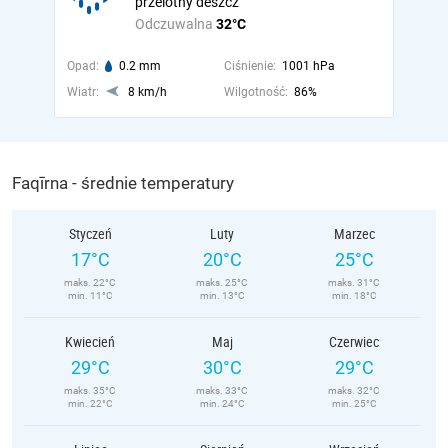
przelotny deszcz
Odczuwalna
32°C
Opad:
0.2 mm
Ciśnienie:
1001 hPa
Wiatr:
8 km/h
Wilgotność:
86%
Faqīrna - średnie temperatury
Styczeń
Luty
Marzec
17°C
20°C
25°C
maks. 22°C
maks. 25°C
maks. 31°C
min. 11°C
min. 13°C
min. 18°C
Kwiecień
Maj
Czerwiec
29°C
30°C
29°C
maks. 35°C
maks. 33°C
maks. 32°C
min. 22°C
min. 24°C
min. 25°C