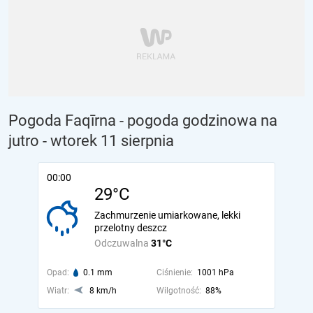
Pogoda Faqīrna - pogoda godzinowa na
jutro
- wtorek 11 sierpnia
00:00
29°C
Zachmurzenie umiarkowane, lekki
przelotny deszcz
Odczuwalna
31°C
Opad:
0.1 mm
Ciśnienie:
1001 hPa
Wiatr:
8 km/h
Wilgotność:
88%