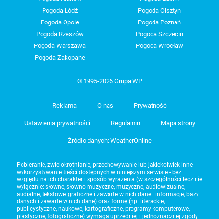
Pogoda Łódź
Pogoda Olsztyn
Pogoda Opole
Pogoda Poznań
Pogoda Rzeszów
Pogoda Szczecin
Pogoda Warszawa
Pogoda Wrocław
Pogoda Zakopane
© 1995-2026 Grupa WP
Reklama
O nas
Prywatność
Ustawienia prywatności
Regulamin
Mapa strony
Źródło danych: WeatherOnline
Pobieranie, zwielokrotnianie, przechowywanie lub jakiekolwiek inne
wykorzystywanie treści dostępnych w niniejszym serwisie - bez
względu na ich charakter i sposób wyrażenia (w szczególności lecz nie
wyłącznie: słowne, słowno-muzyczne, muzyczne, audiowizualne,
audialne, tekstowe, graficzne i zawarte w nich dane i informacje, bazy
danych i zawarte w nich dane) oraz formę (np. literackie,
publicystyczne, naukowe, kartograficzne, programy komputerowe,
plastyczne, fotograficzne) wymaga uprzedniej i jednoznacznej zgody