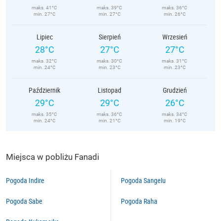
maks. 41°C
maks. 39°C
maks. 36°C
min. 27°C
min. 27°C
min. 26°C
Lipiec
Sierpień
Wrzesień
28°C
27°C
27°C
maks. 32°C
maks. 30°C
maks. 31°C
min. 24°C
min. 23°C
min. 23°C
Październik
Listopad
Grudzień
29°C
29°C
26°C
maks. 35°C
maks. 36°C
maks. 34°C
min. 24°C
min. 21°C
min. 19°C
Miejsca w pobliżu Fanadi
Pogoda Indire
Pogoda Sangelu
Pogoda Sabe
Pogoda Raha