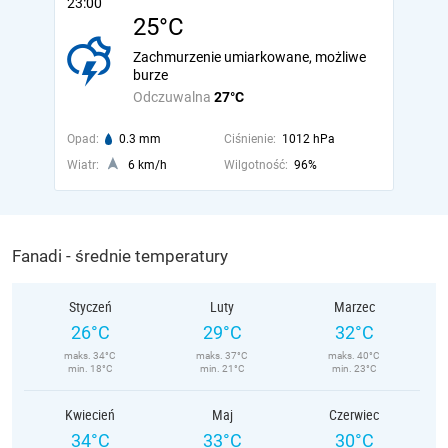
23:00
25°C
Zachmurzenie umiarkowane, możliwe
burze
Odczuwalna
27°C
Opad:
0.3 mm
Ciśnienie:
1012 hPa
Wiatr:
6 km/h
Wilgotność:
96%
Fanadi - średnie temperatury
Styczeń
Luty
Marzec
26°C
29°C
32°C
maks. 34°C
maks. 37°C
maks. 40°C
min. 18°C
min. 21°C
min. 23°C
Kwiecień
Maj
Czerwiec
34°C
33°C
30°C