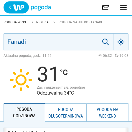
Trwa ładowanie
POLSKA
POGODA WP.PL
NIGERIA
POGODA NA JUTRO - FANADI
EUROPA
ŚWIAT
Aktualna pogoda, godz.
11:55
06:32
19:08
31
JAKOŚĆ POWIETRZA
Zachmurzenie małe, pogodnie
Odczuwalna 34°C
POGODA
POGODA
POGODA NA
GODZINOWA
DŁUGOTERMINOWA
WEEKEND