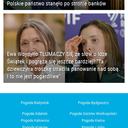
Polskie państwo stanęło po stronie banków
Ewa Woydyłło TŁUMACZY SIĘ ze słów o Idze
Świątek i pogrąża się jeszcze bardziej? "Ta
dziewczyna troszkę straciła panowanie nad sobą.
I to nie jest pogardliwe"
Pogoda Białystok
Pogoda Bydgoszcz
Pogoda Gdańsk
Pogoda Gorzów Wielkopolski
Pogoda Katowice
Pogoda Kielce
Pogoda Kraków
Pogoda Lublin