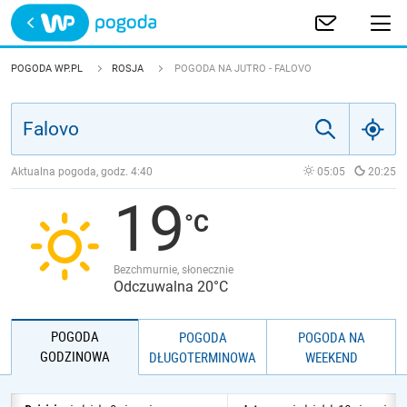
Trwa ładowanie
POLSKA
POGODA WP.PL
ROSJA
POGODA NA JUTRO - FALOVO
EUROPA
ŚWIAT
Aktualna pogoda, godz.
4:40
05:05
20:25
19
JAKOŚĆ POWIETRZA
Bezchmurnie, słonecznie
Odczuwalna 20°C
POGODA
POGODA
POGODA NA
GODZINOWA
DŁUGOTERMINOWA
WEEKEND