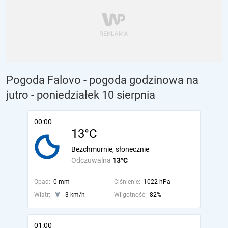
Pogoda Falovo - pogoda godzinowa na
jutro
- poniedziałek 10 sierpnia
00:00
13°C
Bezchmurnie, słonecznie
Odczuwalna
13°C
Opad:
0 mm
Ciśnienie:
1022 hPa
Wiatr:
3 km/h
Wilgotność:
82%
01:00