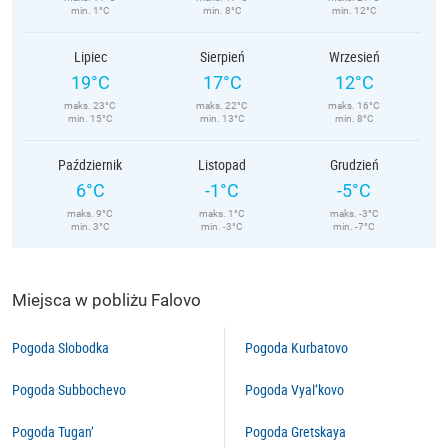
min. 1°C
min. 8°C
min. 12°C
Lipiec
Sierpień
Wrzesień
19°C
17°C
12°C
maks. 23°C
maks. 22°C
maks. 16°C
min. 15°C
min. 13°C
min. 8°C
Październik
Listopad
Grudzień
6°C
-1°C
-5°C
maks. 9°C
maks. 1°C
maks. -3°C
min. 3°C
min. -3°C
min. -7°C
Miejsca w pobliżu Falovo
Pogoda Slobodka
Pogoda Kurbatovo
Pogoda Subbochevo
Pogoda Vyal’kovo
Pogoda Tugan’
Pogoda Gretskaya