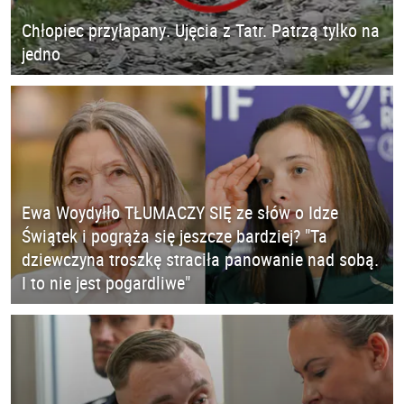
Chłopiec przyłapany. Ujęcia z Tatr. Patrzą tylko na
jedno
Ewa Woydyłło TŁUMACZY SIĘ ze słów o Idze
Świątek i pogrąża się jeszcze bardziej? "Ta
dziewczyna troszkę straciła panowanie nad sobą.
I to nie jest pogardliwe"