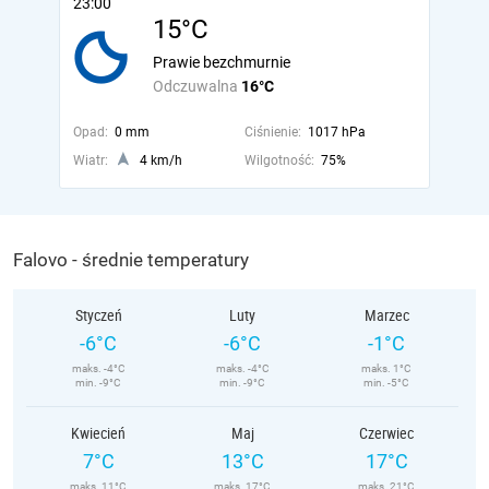
23:00
15°C
Prawie bezchmurnie
Odczuwalna
16°C
Opad:
0 mm
Ciśnienie:
1017 hPa
Wiatr:
4 km/h
Wilgotność:
75%
Falovo - średnie temperatury
Styczeń
Luty
Marzec
-6°C
-6°C
-1°C
maks. -4°C
maks. -4°C
maks. 1°C
min. -9°C
min. -9°C
min. -5°C
Kwiecień
Maj
Czerwiec
7°C
13°C
17°C
maks. 11°C
maks. 17°C
maks. 21°C