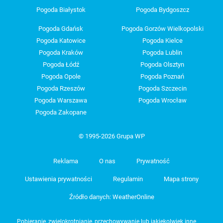
Pogoda Białystok
Pogoda Bydgoszcz
Pogoda Gdańsk
Pogoda Gorzów Wielkopolski
Pogoda Katowice
Pogoda Kielce
Pogoda Kraków
Pogoda Lublin
Pogoda Łódź
Pogoda Olsztyn
Pogoda Opole
Pogoda Poznań
Pogoda Rzeszów
Pogoda Szczecin
Pogoda Warszawa
Pogoda Wrocław
Pogoda Zakopane
© 1995-2026 Grupa WP
Reklama
O nas
Prywatność
Ustawienia prywatności
Regulamin
Mapa strony
Źródło danych: WeatherOnline
Pobieranie, zwielokrotnianie, przechowywanie lub jakiekolwiek inne