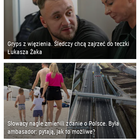
Gryps z więzienia. Śledczy chcą zajrzeć do teczki
Łukasza Żaka
Słowacy nagle zmienili zdanie o Polsce. Była
ambasador: pytają, jak to możliwe?