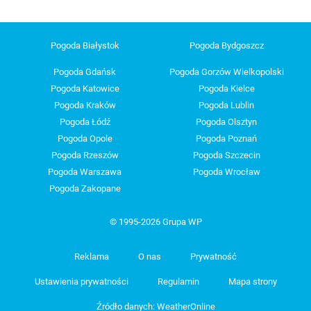
Pogoda Białystok
Pogoda Bydgoszcz
Pogoda Gdańsk
Pogoda Gorzów Wielkopolski
Pogoda Katowice
Pogoda Kielce
Pogoda Kraków
Pogoda Lublin
Pogoda Łódź
Pogoda Olsztyn
Pogoda Opole
Pogoda Poznań
Pogoda Rzeszów
Pogoda Szczecin
Pogoda Warszawa
Pogoda Wrocław
Pogoda Zakopane
© 1995-2026 Grupa WP
Reklama
O nas
Prywatność
Ustawienia prywatności
Regulamin
Mapa strony
Źródło danych: WeatherOnline