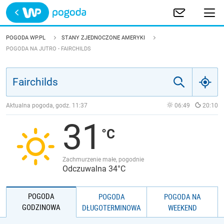
Trwa ładowanie
POLSKA
POGODA WP.PL
STANY ZJEDNOCZONE AMERYKI
POGODA NA JUTRO - FAIRCHILDS
EUROPA
ŚWIAT
Aktualna pogoda, godz.
11:37
06:49
20:10
JAKOŚĆ POWIETRZA
31
Zachmurzenie małe, pogodnie
Odczuwalna 34°C
POGODA
POGODA
POGODA NA
GODZINOWA
DŁUGOTERMINOWA
WEEKEND