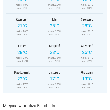
maks. 18°C
maks. 20°C
maks. 23°C
min. 9°C
min. 10°C
min. 13°C
Kwiecień
Maj
Czerwiec
21°C
25°C
28°C
maks. 26°C
maks. 30°C
maks. 32°C
min. 17°C
min. 21°C
min. 24°C
Lipiec
Sierpień
Wrzesień
28°C
28°C
26°C
maks. 33°C
maks. 33°C
maks. 31°C
min. 25°C
min. 25°C
min. 22°C
Październik
Listopad
Grudzień
22°C
17°C
13°C
maks. 27°C
maks. 22°C
maks. 19°C
min. 18°C
min. 13°C
min. 10°C
Miejsca w pobliżu Fairchilds