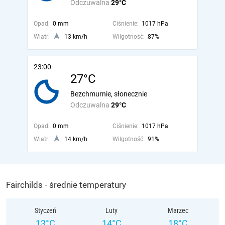
Odczuwalna
29°C
Opad:
0 mm
Ciśnienie:
1017 hPa
Wiatr:
13 km/h
Wilgotność:
87%
23:00
27°C
Bezchmurnie, słonecznie
Odczuwalna
29°C
Opad:
0 mm
Ciśnienie:
1017 hPa
Wiatr:
14 km/h
Wilgotność:
91%
Fairchilds - średnie temperatury
Styczeń
Luty
Marzec
13°C
14°C
18°C