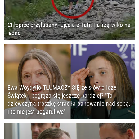
Chłopiec przyłapany. Ujęcia z Tatr. Patrzą tylko na
jedno
Ewa Woydyłło TŁUMACZY SIĘ ze słów o Idze
Świątek i pogrąża się jeszcze bardziej? "Ta
dziewczyna troszkę straciła panowanie nad sobą.
I to nie jest pogardliwe"