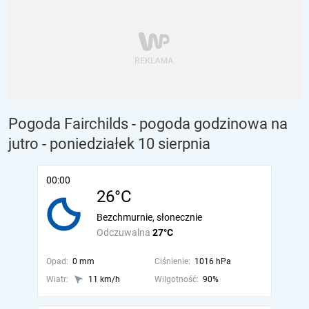
Pogoda Fairchilds - pogoda godzinowa na
jutro
- poniedziałek 10 sierpnia
00:00
26°C
Bezchmurnie, słonecznie
Odczuwalna
27°C
Opad:
0 mm
Ciśnienie:
1016 hPa
Wiatr:
11 km/h
Wilgotność:
90%