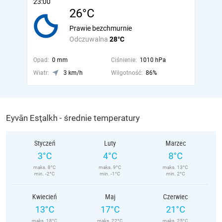
23:00
26°C
Prawie bezchmurnie
Odczuwalna
28°C
Opad:
0 mm
Ciśnienie:
1010 hPa
Wiatr:
3 km/h
Wilgotność:
86%
Eyvān Esţalkh - średnie temperatury
Styczeń
Luty
Marzec
3°C
4°C
8°C
maks. 8°C
maks. 9°C
maks. 13°C
min. -2°C
min. -1°C
min. 2°C
Kwiecień
Maj
Czerwiec
13°C
17°C
21°C
maks. 18°C
maks. 22°C
maks. 25°C