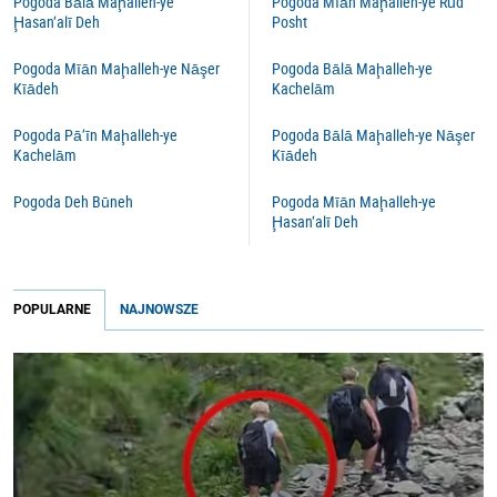
Pogoda Bālā Maḩalleh-ye
Pogoda Mīān Maḩalleh-ye Rūd
Ḩasan‘alī Deh
Posht
Pogoda Mīān Maḩalleh-ye Nāşer
Pogoda Bālā Maḩalleh-ye
Kīādeh
Kachelām
Pogoda Pā’īn Maḩalleh-ye
Pogoda Bālā Maḩalleh-ye Nāşer
Kachelām
Kīādeh
Pogoda Deh Būneh
Pogoda Mīān Maḩalleh-ye
Ḩasan‘alī Deh
POPULARNE
NAJNOWSZE