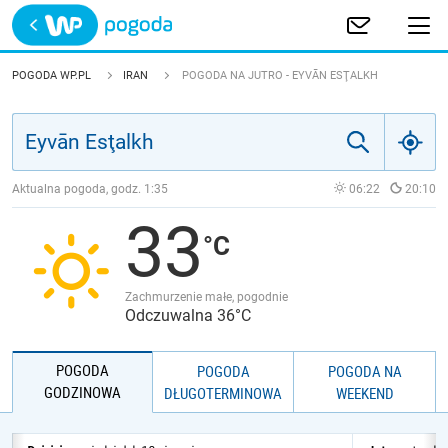
Trwa ładowanie
POLSKA
POGODA WP.PL
IRAN
POGODA NA JUTRO - EYVĀN ESŢALKH
EUROPA
ŚWIAT
Aktualna pogoda, godz.
1:35
06:22
20:10
33
JAKOŚĆ POWIETRZA
Zachmurzenie małe, pogodnie
Odczuwalna 36°C
POGODA
POGODA
POGODA NA
GODZINOWA
DŁUGOTERMINOWA
WEEKEND