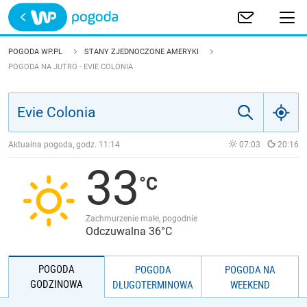
Trwa ładowanie
POLSKA
POGODA WP.PL
STANY ZJEDNOCZONE AMERYKI
POGODA NA JUTRO - EVIE COLONIA
EUROPA
ŚWIAT
Aktualna pogoda, godz.
11:14
07:03
20:16
JAKOŚĆ POWIETRZA
33
Zachmurzenie małe, pogodnie
Odczuwalna 36°C
POGODA
POGODA
POGODA NA
GODZINOWA
DŁUGOTERMINOWA
WEEKEND