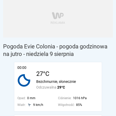
Pogoda Evie Colonia - pogoda godzinowa
na jutro
- niedziela 9 sierpnia
00:00
27°C
Bezchmurnie, słonecznie
Odczuwalna
29°C
Opad:
0 mm
Ciśnienie:
1016 hPa
Wiatr:
9 km/h
Wilgotność:
85%