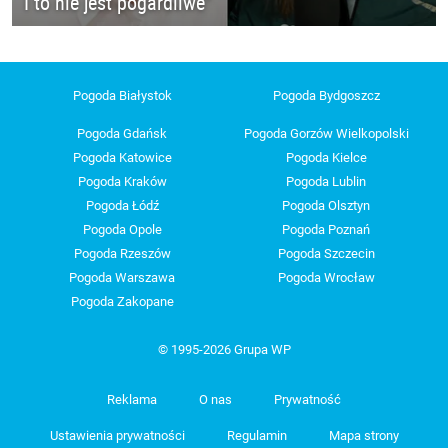
I to nie jest pogardliwe"
Pogoda Białystok
Pogoda Bydgoszcz
Pogoda Gdańsk
Pogoda Gorzów Wielkopolski
Pogoda Katowice
Pogoda Kielce
Pogoda Kraków
Pogoda Lublin
Pogoda Łódź
Pogoda Olsztyn
Pogoda Opole
Pogoda Poznań
Pogoda Rzeszów
Pogoda Szczecin
Pogoda Warszawa
Pogoda Wrocław
Pogoda Zakopane
© 1995-2026 Grupa WP
Reklama
O nas
Prywatność
Ustawienia prywatności
Regulamin
Mapa strony