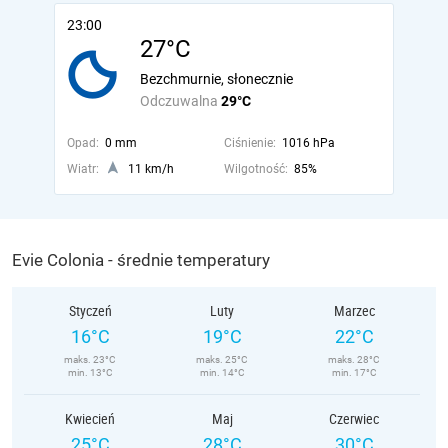
23:00
27°C
Bezchmurnie, słonecznie
Odczuwalna
29°C
Opad:
0 mm
Ciśnienie:
1016 hPa
Wiatr:
11 km/h
Wilgotność:
85%
Evie Colonia - średnie temperatury
Styczeń
Luty
Marzec
16°C
19°C
22°C
maks. 23°C
maks. 25°C
maks. 28°C
min. 13°C
min. 14°C
min. 17°C
Kwiecień
Maj
Czerwiec
25°C
28°C
30°C