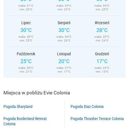
maks. 31°C
maks. 33°C
maks. 35°C
min. 20°C
min. 23°C
min. 25°C
Lipiec
Sierpień
Wrzesień
30°C
30°C
28°C
maks. 36°C
maks. 36°C
maks. 33°C
min. 25°C
min. 26°C
min. 24°C
Październik
Listopad
Grudzień
25°C
20°C
17°C
maks. 30°C
maks. 27°C
maks. 23°C
min. 21°C
min. 17°C
min. 13°C
Miejsca w pobliżu Evie Colonia
Pogoda Sharyland
Pogoda Diaz Colonia
Pogoda Borderland Retreat
Pogoda Thrasher Terrace Colonia
Colonia