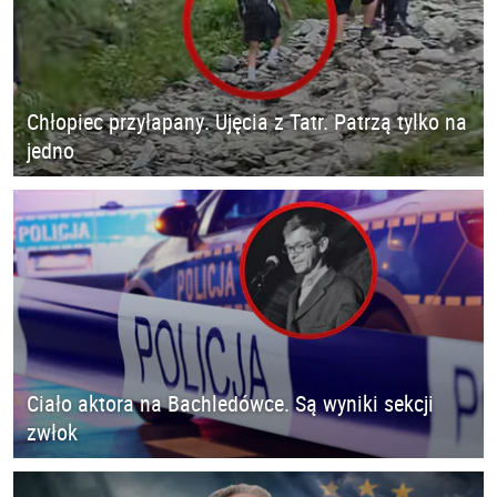
Chłopiec przyłapany. Ujęcia z Tatr. Patrzą tylko na
jedno
Ciało aktora na Bachledówce. Są wyniki sekcji
zwłok