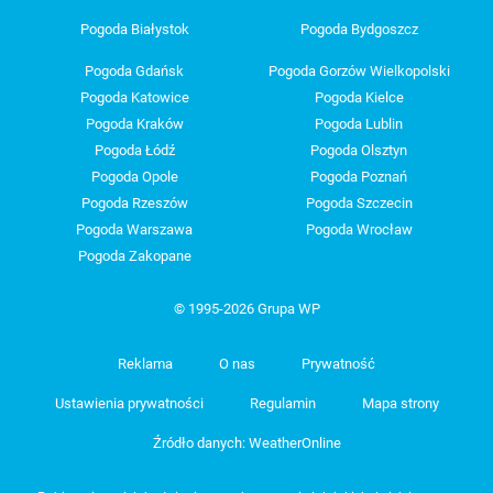
Pogoda Białystok
Pogoda Bydgoszcz
Pogoda Gdańsk
Pogoda Gorzów Wielkopolski
Pogoda Katowice
Pogoda Kielce
Pogoda Kraków
Pogoda Lublin
Pogoda Łódź
Pogoda Olsztyn
Pogoda Opole
Pogoda Poznań
Pogoda Rzeszów
Pogoda Szczecin
Pogoda Warszawa
Pogoda Wrocław
Pogoda Zakopane
© 1995-2026 Grupa WP
Reklama
O nas
Prywatność
Ustawienia prywatności
Regulamin
Mapa strony
Źródło danych: WeatherOnline