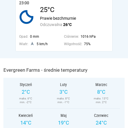
23:00
25°C
Prawie bezchmurnie
Odczuwalna
26°C
Opad:
0 mm
Ciśnienie:
1016 hPa
Wiatr:
5 km/h
Wilgotność:
75%
Evergreen Farms - średnie temperatury
Styczeń
Luty
Marzec
2°C
3°C
8°C
maks. 6°C
maks. 8°C
maks. 13°C
min. -2°C
min. -1°C
min. 2°C
Kwiecień
Maj
Czerwiec
14°C
19°C
24°C