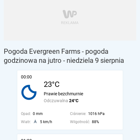
Pogoda Evergreen Farms - pogoda
godzinowa na jutro
- niedziela 9 sierpnia
00:00
23°C
Prawie bezchmurnie
Odczuwalna
24°C
Opad:
0 mm
Ciśnienie:
1016 hPa
Wiatr:
5 km/h
Wilgotność:
88%