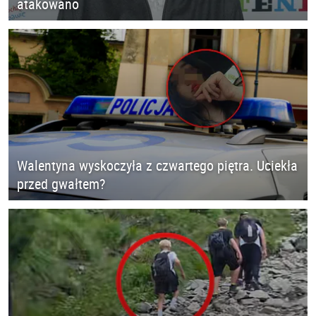
atakowano
Walentyna wyskoczyła z czwartego piętra. Uciekła
przed gwałtem?