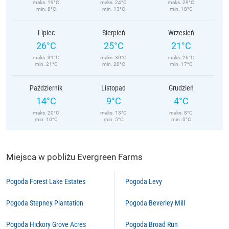
maks. 19°C
maks. 24°C
maks. 29°C
min. 8°C
min. 13°C
min. 18°C
Lipiec
Sierpień
Wrzesień
26°C
25°C
21°C
maks. 31°C
maks. 30°C
maks. 26°C
min. 21°C
min. 20°C
min. 17°C
Październik
Listopad
Grudzień
14°C
9°C
4°C
maks. 20°C
maks. 13°C
maks. 8°C
min. 10°C
min. 5°C
min. 0°C
Miejsca w pobliżu Evergreen Farms
Pogoda Forest Lake Estates
Pogoda Levy
Pogoda Stepney Plantation
Pogoda Beverley Mill
Pogoda Hickory Grove Acres
Pogoda Broad Run