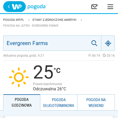
Trwa ładowanie
POLSKA
POGODA WP.PL
STANY ZJEDNOCZONE AMERYKI
POGODA NA JUTRO - EVERGREEN FARMS
EUROPA
ŚWIAT
Aktualna pogoda, godz.
6:21
06:19
20:16
JAKOŚĆ POWIETRZA
25
Prawie bezchmurnie
Odczuwalna 26°C
POGODA
POGODA
POGODA NA
GODZINOWA
DŁUGOTERMINOWA
WEEKEND