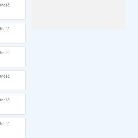
tność:
tność:
tność:
tność:
tność:
tność: