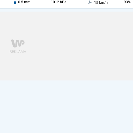
0.5 mm
1012 hPa
93%
15 km/h