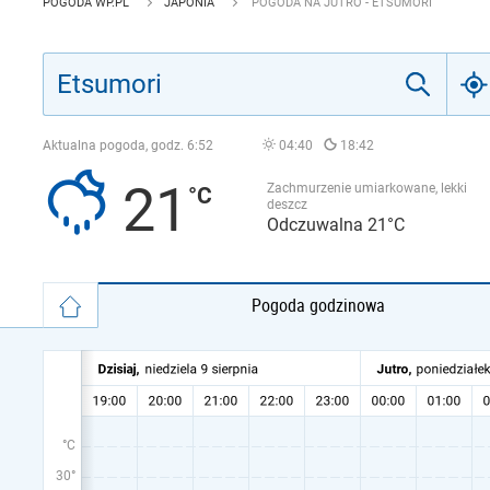
POGODA WP.PL
JAPONIA
POGODA NA JUTRO - ETSUMORI
Aktualna pogoda, godz.
6:52
04:40
18:42
21
Zachmurzenie umiarkowane, lekki
deszcz
Odczuwalna 21°C
Pogoda godzinowa
°C
30°