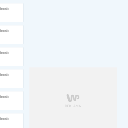
tność:
tność:
tność:
tność:
tność:
tność: