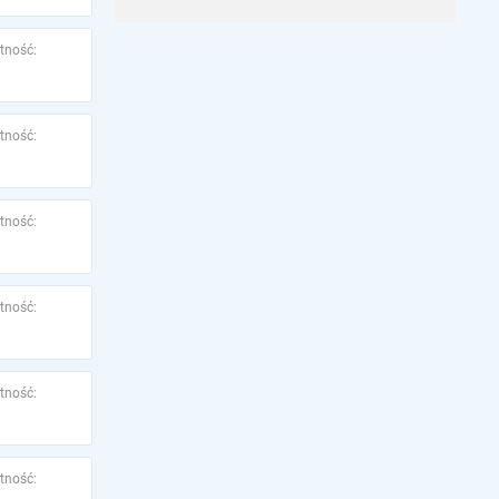
tność:
tność:
tność:
tność:
tność:
tność: