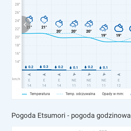
28°
26°
24°
22°
20°
18°
16°
14°
km/h
Temperatura
Temp. odczuwalna
Opady w mm:
Pogoda Etsumori - pogoda godzinowa 