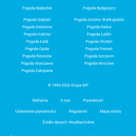
Pogoda Białystok
Pogoda Bydgoszcz
Pogoda Gdańsk
Pogoda Gorzów Wielkopolski
Pogoda Katowice
Pogoda Kielce
Pogoda Kraków
Pogoda Lublin
Pogoda Łódź
Pogoda Olsztyn
Pogoda Opole
Pogoda Poznań
Pogoda Rzeszów
Pogoda Szczecin
Pogoda Warszawa
Pogoda Wrocław
Pogoda Zakopane
© 1995-2026 Grupa WP
Reklama
O nas
Prywatność
Ustawienia prywatności
Regulamin
Mapa strony
Źródło danych: WeatherOnline