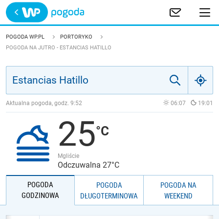
Trwa ładowanie
POLSKA
POGODA WP.PL
PORTORYKO
POGODA NA JUTRO - ESTANCIAS HATILLO
EUROPA
ŚWIAT
Aktualna pogoda, godz.
9:52
06:07
19:01
JAKOŚĆ POWIETRZA
25
Mgliście
Odczuwalna 27°C
POGODA
POGODA
POGODA NA
GODZINOWA
DŁUGOTERMINOWA
WEEKEND