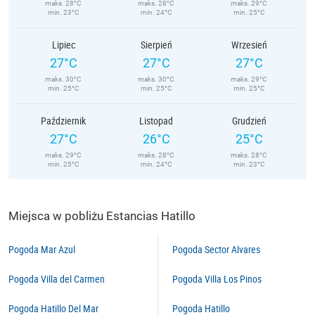
maks. 28°C
maks. 28°C
maks. 29°C
min. 23°C
min. 24°C
min. 25°C
Lipiec
Sierpień
Wrzesień
27°C
27°C
27°C
maks. 30°C
maks. 30°C
maks. 29°C
min. 25°C
min. 25°C
min. 25°C
Październik
Listopad
Grudzień
27°C
26°C
25°C
maks. 29°C
maks. 28°C
maks. 28°C
min. 25°C
min. 24°C
min. 23°C
Miejsca w pobliżu Estancias Hatillo
Pogoda Mar Azul
Pogoda Sector Alvares
Pogoda Villa del Carmen
Pogoda Villa Los Pinos
Pogoda Hatillo Del Mar
Pogoda Hatillo