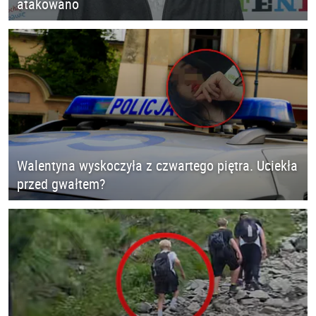
atakowano
Walentyna wyskoczyła z czwartego piętra. Uciekła
przed gwałtem?