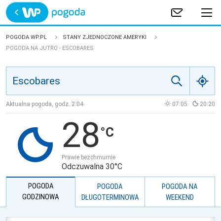
Trwa ładowanie
POLSKA
POGODA WP.PL
STANY ZJEDNOCZONE AMERYKI
POGODA NA JUTRO - ESCOBARES
EUROPA
ŚWIAT
Aktualna pogoda, godz.
2:04
07:05
20:20
JAKOŚĆ POWIETRZA
28
Prawie bezchmurnie
Odczuwalna 30°C
POGODA
POGODA
POGODA NA
GODZINOWA
DŁUGOTERMINOWA
WEEKEND