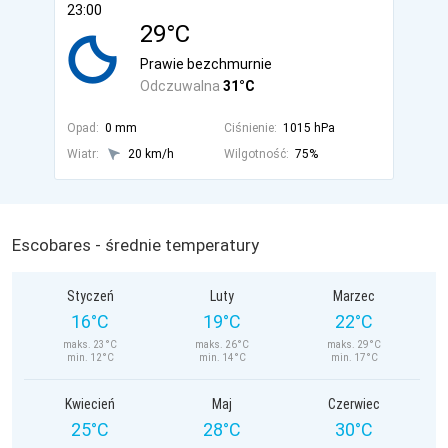
23:00
29°C
Prawie bezchmurnie
Odczuwalna
31°C
Opad:
0 mm
Ciśnienie:
1015 hPa
Wiatr:
20 km/h
Wilgotność:
75%
Escobares - średnie temperatury
Styczeń
Luty
Marzec
16°C
19°C
22°C
maks. 23°C
maks. 26°C
maks. 29°C
min. 12°C
min. 14°C
min. 17°C
Kwiecień
Maj
Czerwiec
25°C
28°C
30°C