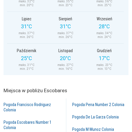
maks. 32°C
maks. 35°C
maks. 36°C
min. 20°C
min. 23°C
min. 25°C
Lipiec
Sierpień
Wrzesień
31°C
31°C
28°C
maks. 37°C
maks. 37°C
maks. 34°C
min. 26°C
min. 26°C
min. 24°C
Październik
Listopad
Grudzień
25°C
20°C
17°C
maks. 31°C
maks. 27°C
maks. 23°C
min. 21°C
min. 16°C
min. 13°C
Miejsca w pobliżu Escobares
Pogoda Francisco Rodriguez
Pogoda Pena Number 2 Colonia
Colonia
Pogoda De La Garza Colonia
Pogoda Escobares Number 1
Colonia
Pogoda M Munoz Colonia