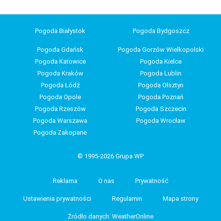
Pogoda Białystok
Pogoda Bydgoszcz
Pogoda Gdańsk
Pogoda Gorzów Wielkopolski
Pogoda Katowice
Pogoda Kielce
Pogoda Kraków
Pogoda Lublin
Pogoda Łódź
Pogoda Olsztyn
Pogoda Opole
Pogoda Poznań
Pogoda Rzeszów
Pogoda Szczecin
Pogoda Warszawa
Pogoda Wrocław
Pogoda Zakopane
© 1995-2026 Grupa WP
Reklama
O nas
Prywatność
Ustawienia prywatności
Regulamin
Mapa strony
Źródło danych: WeatherOnline