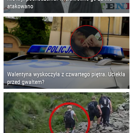
atakowano
Walentyna wyskoczyła z czwartego piętra. Uciekła
przed gwałtem?