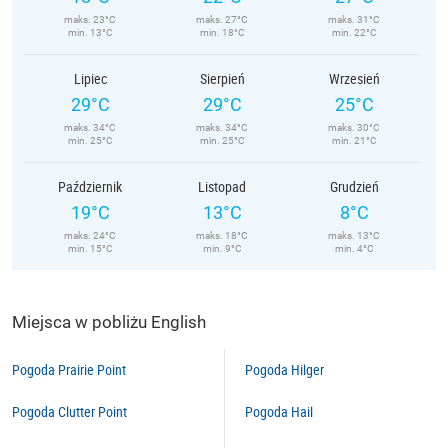
maks. 23°C
maks. 27°C
maks. 31°C
min. 13°C
min. 18°C
min. 22°C
Lipiec
Sierpień
Wrzesień
29°C
29°C
25°C
maks. 34°C
maks. 34°C
maks. 30°C
min. 25°C
min. 25°C
min. 21°C
Październik
Listopad
Grudzień
19°C
13°C
8°C
maks. 24°C
maks. 18°C
maks. 13°C
min. 15°C
min. 9°C
min. 4°C
Miejsca w pobliżu English
Pogoda Prairie Point
Pogoda Hilger
Pogoda Clutter Point
Pogoda Hail