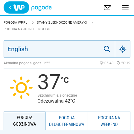
Trwa ładowanie
POLSKA
POGODA WP.PL
STANY ZJEDNOCZONE AMERYKI
POGODA NA JUTRO - ENGLISH
EUROPA
ŚWIAT
Aktualna pogoda, godz.
1:22
06:43
20:19
JAKOŚĆ POWIETRZA
37
Bezchmurnie, słonecznie
Odczuwalna 42°C
POGODA
POGODA
POGODA NA
GODZINOWA
DŁUGOTERMINOWA
WEEKEND