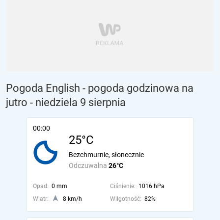
Pogoda English - pogoda godzinowa na
jutro
- niedziela 9 sierpnia
00:00
25°C
Bezchmurnie, słonecznie
Odczuwalna
26°C
Opad:
0 mm
Ciśnienie:
1016 hPa
Wiatr:
8 km/h
Wilgotność:
82%