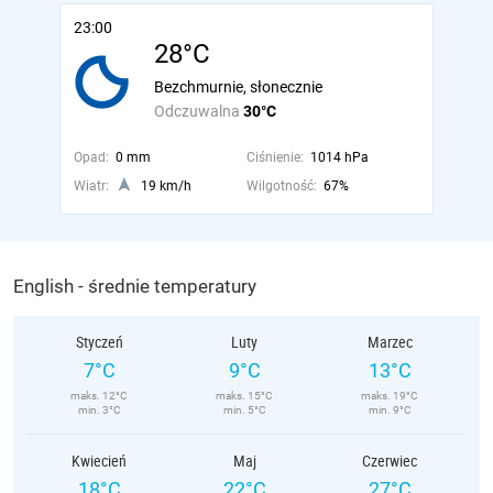
23:00
28°C
Bezchmurnie, słonecznie
Odczuwalna
30°C
Opad:
0 mm
Ciśnienie:
1014 hPa
Wiatr:
19 km/h
Wilgotność:
67%
English - średnie temperatury
Styczeń
Luty
Marzec
7°C
9°C
13°C
maks. 12°C
maks. 15°C
maks. 19°C
min. 3°C
min. 5°C
min. 9°C
Kwiecień
Maj
Czerwiec
18°C
22°C
27°C