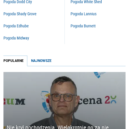
Pogoda Dodd City
Pogoda White Shed
Pogoda Shady Grove
Pogoda Lannius
Pogoda Edhube
Pogoda Burnett
Pogoda Midway
POPULARNE
NAJNOWSZE
Nie krył pochodzenia. Wielokrotnie go za nie