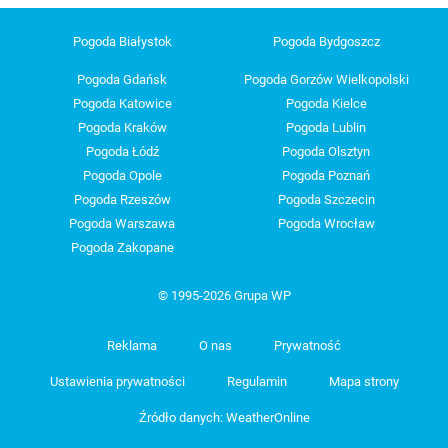
Pogoda Białystok
Pogoda Bydgoszcz
Pogoda Gdańsk
Pogoda Gorzów Wielkopolski
Pogoda Katowice
Pogoda Kielce
Pogoda Kraków
Pogoda Lublin
Pogoda Łódź
Pogoda Olsztyn
Pogoda Opole
Pogoda Poznań
Pogoda Rzeszów
Pogoda Szczecin
Pogoda Warszawa
Pogoda Wrocław
Pogoda Zakopane
© 1995-2026 Grupa WP
Reklama
O nas
Prywatność
Ustawienia prywatności
Regulamin
Mapa strony
Źródło danych: WeatherOnline