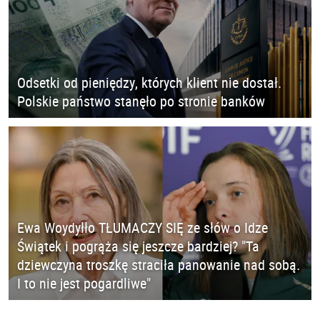
Odsetki od pieniędzy, których klient nie dostał.
Polskie państwo stanęło po stronie banków
Ewa Woydyłło TŁUMACZY SIĘ ze słów o Idze
Świątek i pogrąża się jeszcze bardziej? "Ta
dziewczyna troszkę straciła panowanie nad sobą.
I to nie jest pogardliwe"