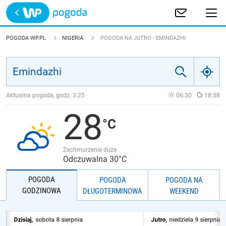
Trwa ładowanie
POLSKA
POGODA WP.PL
NIGERIA
POGODA NA JUTRO - EMINDAZHI
EUROPA
ŚWIAT
Aktualna pogoda, godz.
3:25
06:30
18:58
28
JAKOŚĆ POWIETRZA
Zachmurzenie duże
Odczuwalna 30°C
POGODA
POGODA
POGODA NA
GODZINOWA
DŁUGOTERMINOWA
WEEKEND