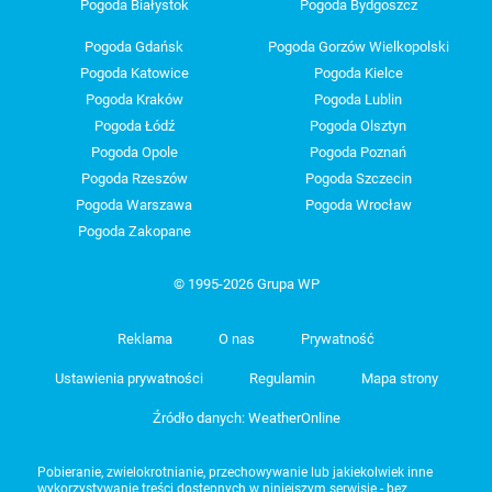
Pogoda Białystok
Pogoda Bydgoszcz
Pogoda Gdańsk
Pogoda Gorzów Wielkopolski
Pogoda Katowice
Pogoda Kielce
Pogoda Kraków
Pogoda Lublin
Pogoda Łódź
Pogoda Olsztyn
Pogoda Opole
Pogoda Poznań
Pogoda Rzeszów
Pogoda Szczecin
Pogoda Warszawa
Pogoda Wrocław
Pogoda Zakopane
© 1995-2026 Grupa WP
Reklama
O nas
Prywatność
Ustawienia prywatności
Regulamin
Mapa strony
Źródło danych: WeatherOnline
Pobieranie, zwielokrotnianie, przechowywanie lub jakiekolwiek inne
wykorzystywanie treści dostępnych w niniejszym serwisie - bez