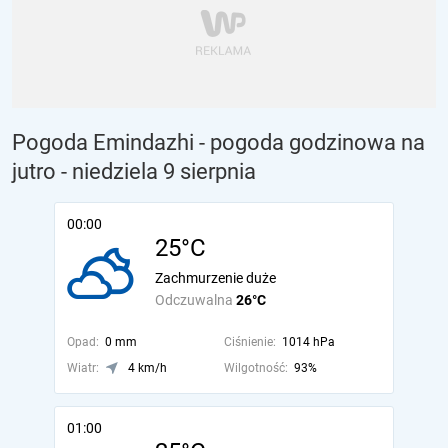
Pogoda Emindazhi - pogoda godzinowa na
jutro
- niedziela 9 sierpnia
00:00
25°C
Zachmurzenie duże
Odczuwalna
26°C
Opad:
0 mm
Ciśnienie:
1014 hPa
Wiatr:
4 km/h
Wilgotność:
93%
01:00