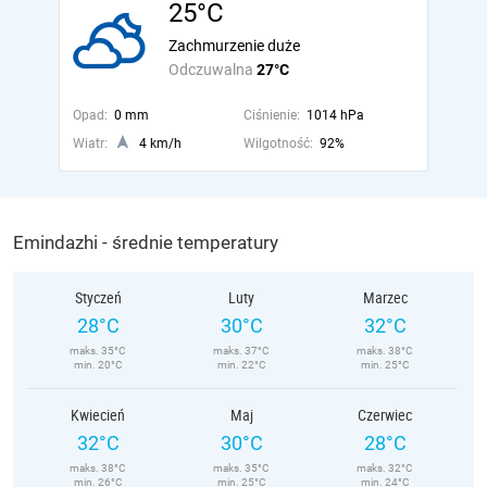
25°C
Zachmurzenie duże
Odczuwalna
27°C
Opad:
0 mm
Ciśnienie:
1014 hPa
Wiatr:
4 km/h
Wilgotność:
92%
Emindazhi - średnie temperatury
Styczeń
Luty
Marzec
28°C
30°C
32°C
maks. 35°C
maks. 37°C
maks. 38°C
min. 20°C
min. 22°C
min. 25°C
Kwiecień
Maj
Czerwiec
32°C
30°C
28°C
maks. 38°C
maks. 35°C
maks. 32°C
min. 26°C
min. 25°C
min. 24°C