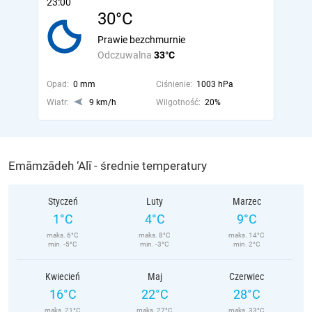
23:00
30°C
Prawie bezchmurnie
Odczuwalna
33°C
Opad:
0 mm
Ciśnienie:
1003 hPa
Wiatr:
9 km/h
Wilgotność:
20%
Emāmzādeh ‘Alī - średnie temperatury
Styczeń
Luty
Marzec
1°C
4°C
9°C
maks. 6°C
maks. 8°C
maks. 14°C
min. -5°C
min. -3°C
min. 2°C
Kwiecień
Maj
Czerwiec
16°C
22°C
28°C
maks. 21°C
maks. 27°C
maks. 33°C