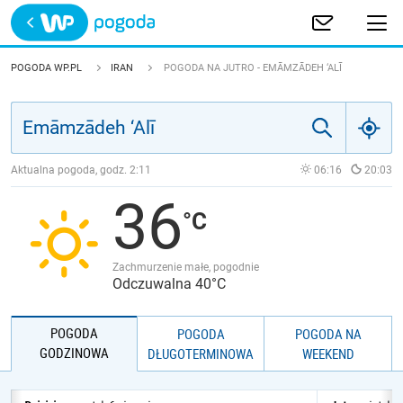
Trwa ładowanie
POLSKA
POGODA WP.PL
IRAN
POGODA NA JUTRO - EMĀMZĀDEH ‘ALĪ
EUROPA
ŚWIAT
Aktualna pogoda, godz.
2:11
06:16
20:03
36
JAKOŚĆ POWIETRZA
Zachmurzenie małe, pogodnie
Odczuwalna 40°C
POGODA
POGODA
POGODA NA
GODZINOWA
DŁUGOTERMINOWA
WEEKEND