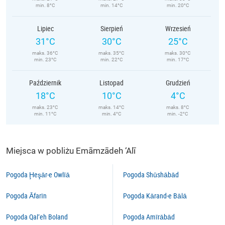
min. 8°C
min. 14°C
min. 20°C
Lipiec
Sierpień
Wrzesień
31°C
30°C
25°C
maks. 36°C
maks. 35°C
maks. 30°C
min. 23°C
min. 22°C
min. 17°C
Październik
Listopad
Grudzień
18°C
10°C
4°C
maks. 23°C
maks. 14°C
maks. 8°C
min. 11°C
min. 4°C
min. -2°C
Miejsca w pobliżu Emāmzādeh ‘Alī
Pogoda Ḩeşār-e Owlīā
Pogoda Shūshābād
Pogoda Āfarīn
Pogoda Kārand-e Bālā
Pogoda Qal‘eh Boland
Pogoda Amīrābād