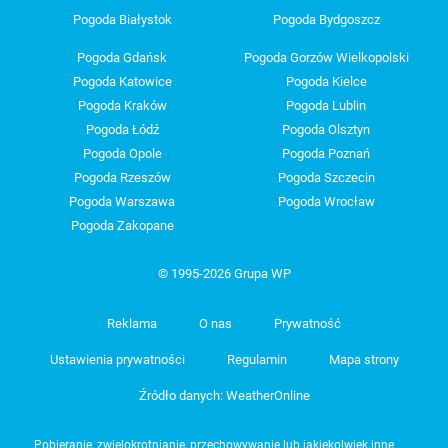
Pogoda Białystok
Pogoda Bydgoszcz
Pogoda Gdańsk
Pogoda Gorzów Wielkopolski
Pogoda Katowice
Pogoda Kielce
Pogoda Kraków
Pogoda Lublin
Pogoda Łódź
Pogoda Olsztyn
Pogoda Opole
Pogoda Poznań
Pogoda Rzeszów
Pogoda Szczecin
Pogoda Warszawa
Pogoda Wrocław
Pogoda Zakopane
© 1995-2026 Grupa WP
Reklama
O nas
Prywatność
Ustawienia prywatności
Regulamin
Mapa strony
Źródło danych: WeatherOnline
Pobieranie, zwielokrotnianie, przechowywanie lub jakiekolwiek inne