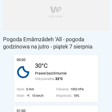
Pogoda Emāmzādeh ‘Alī - pogoda
godzinowa na jutro
- piątek 7 sierpnia
00:00
30°C
Prawie bezchmurnie
Odczuwalna
32°C
Opad:
0 mm
Ciśnienie:
1002 hPa
Wiatr:
10 km/h
Wilgotność:
18%
01:00