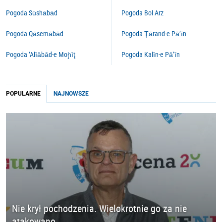
Pogoda Sūshābād
Pogoda Bol Arz
Pogoda Qāsemābād
Pogoda Ţārand-e Pā’īn
Pogoda ‘Alīābād-e Moḩīţ
Pogoda Kalīn-e Pā’īn
POPULARNE
NAJNOWSZE
Nie krył pochodzenia. Wielokrotnie go za nie
atakowano