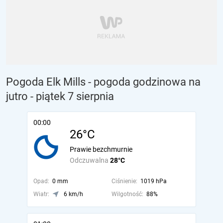
Pogoda Elk Mills - pogoda godzinowa na
jutro
- piątek 7 sierpnia
00:00
26°C
Prawie bezchmurnie
Odczuwalna
28°C
Opad:
0 mm
Ciśnienie:
1019 hPa
Wiatr:
6 km/h
Wilgotność:
88%