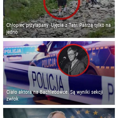
Chłopiec przyłapany. Ujęcia z Tatr. Patrzą tylko na
jedno
Ciało aktora na Bachledówce. Są wyniki sekcji
zwłok