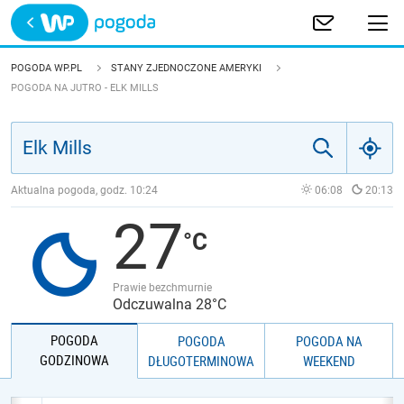
Trwa ładowanie
POLSKA
POGODA WP.PL
STANY ZJEDNOCZONE AMERYKI
POGODA NA JUTRO - ELK MILLS
EUROPA
ŚWIAT
Aktualna pogoda, godz.
10:24
06:08
20:13
JAKOŚĆ POWIETRZA
27
Prawie bezchmurnie
Odczuwalna 28°C
POGODA
POGODA
POGODA NA
GODZINOWA
DŁUGOTERMINOWA
WEEKEND