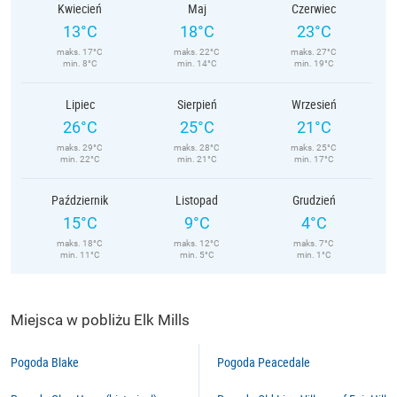
Kwiecień
Maj
Czerwiec
13°C
18°C
23°C
maks. 17°C
maks. 22°C
maks. 27°C
min. 8°C
min. 14°C
min. 19°C
Lipiec
Sierpień
Wrzesień
26°C
25°C
21°C
maks. 29°C
maks. 28°C
maks. 25°C
min. 22°C
min. 21°C
min. 17°C
Październik
Listopad
Grudzień
15°C
9°C
4°C
maks. 18°C
maks. 12°C
maks. 7°C
min. 11°C
min. 5°C
min. 1°C
Miejsca w pobliżu Elk Mills
Pogoda Blake
Pogoda Peacedale