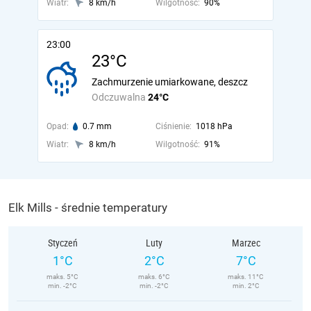
Wiatr:
8 km/h
Wilgotność:
90%
23:00
23°C
Zachmurzenie umiarkowane, deszcz
Odczuwalna
24°C
Opad:
0.7 mm
Ciśnienie:
1018 hPa
Wiatr:
8 km/h
Wilgotność:
91%
Elk Mills - średnie temperatury
Styczeń
Luty
Marzec
1°C
2°C
7°C
maks. 5°C
maks. 6°C
maks. 11°C
min. -2°C
min. -2°C
min. 2°C