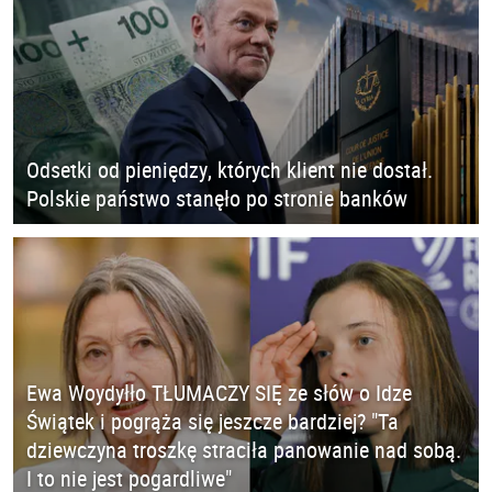
Odsetki od pieniędzy, których klient nie dostał.
Polskie państwo stanęło po stronie banków
Ewa Woydyłło TŁUMACZY SIĘ ze słów o Idze
Świątek i pogrąża się jeszcze bardziej? "Ta
dziewczyna troszkę straciła panowanie nad sobą.
I to nie jest pogardliwe"