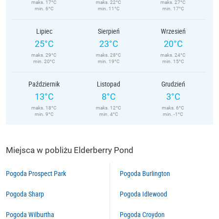
maks. 17°C
maks. 22°C
maks. 27°C
min. 6°C
min. 11°C
min. 17°C
Lipiec
Sierpień
Wrzesień
25°C
23°C
20°C
maks. 29°C
maks. 28°C
maks. 24°C
min. 20°C
min. 19°C
min. 15°C
Październik
Listopad
Grudzień
13°C
8°C
3°C
maks. 18°C
maks. 12°C
maks. 6°C
min. 9°C
min. 4°C
min. -1°C
Miejsca w pobliżu Elderberry Pond
Pogoda Prospect Park
Pogoda Burlington
Pogoda Sharp
Pogoda Idlewood
Pogoda Wilburtha
Pogoda Croydon