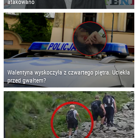
atakowano
Walentyna wyskoczyła z czwartego piętra. Uciekła
przed gwałtem?