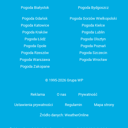
Pogoda Białystok
Pogoda Bydgoszcz
Pogoda Gdańsk
Pogoda Gorzów Wielkopolski
Pogoda Katowice
Pogoda Kielce
Pogoda Kraków
Pogoda Lublin
Pogoda Łódź
Pogoda Olsztyn
Pogoda Opole
Pogoda Poznań
Pogoda Rzeszów
Pogoda Szczecin
Pogoda Warszawa
Pogoda Wrocław
Pogoda Zakopane
© 1995-2026 Grupa WP
Reklama
O nas
Prywatność
Ustawienia prywatności
Regulamin
Mapa strony
Źródło danych: WeatherOnline