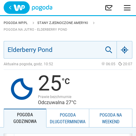
Trwa ładowanie
POLSKA
POGODA WP.PL
STANY ZJEDNOCZONE AMERYKI
POGODA NA JUTRO - ELDERBERRY POND
EUROPA
ŚWIAT
Aktualna pogoda, godz.
10:52
06:05
20:07
JAKOŚĆ POWIETRZA
25
Prawie bezchmurnie
Odczuwalna 27°C
POGODA
POGODA
POGODA NA
GODZINOWA
DŁUGOTERMINOWA
WEEKEND