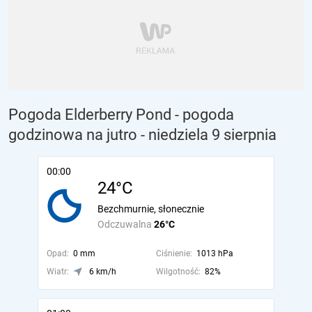
Pogoda Elderberry Pond - pogoda
godzinowa na jutro
- niedziela 9 sierpnia
00:00
24°C
Bezchmurnie, słonecznie
Odczuwalna
26°C
Opad:
0 mm
Ciśnienie:
1013 hPa
Wiatr:
6 km/h
Wilgotność:
82%