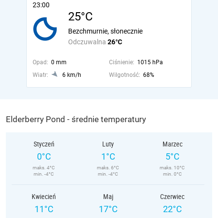
23:00
25°C
Bezchmurnie, słonecznie
Odczuwalna
26°C
Opad:
0 mm
Ciśnienie:
1015 hPa
Wiatr:
6 km/h
Wilgotność:
68%
Elderberry Pond - średnie temperatury
Styczeń
Luty
Marzec
0°C
1°C
5°C
maks. 4°C
maks. 6°C
maks. 10°C
min. -4°C
min. -4°C
min. 0°C
Kwiecień
Maj
Czerwiec
11°C
17°C
22°C