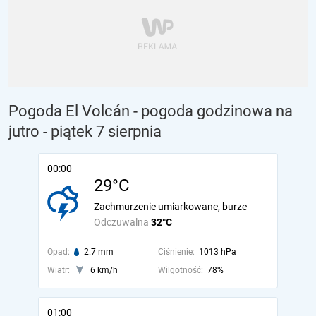
Pogoda El Volcán - pogoda godzinowa na
jutro
- piątek 7 sierpnia
00:00
29°C
Zachmurzenie umiarkowane, burze
Odczuwalna
32°C
Opad:
2.7 mm
Ciśnienie:
1013 hPa
Wiatr:
6 km/h
Wilgotność:
78%
01:00