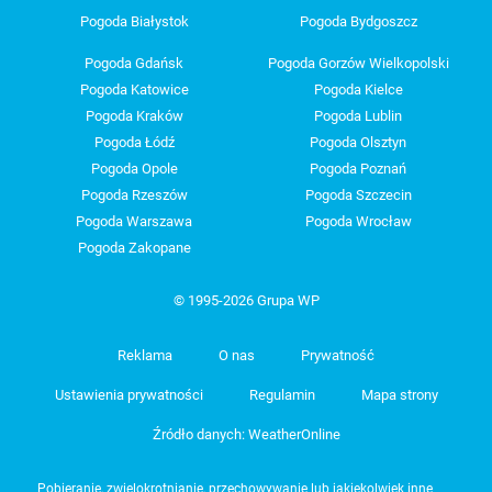
Pogoda Białystok
Pogoda Bydgoszcz
Pogoda Gdańsk
Pogoda Gorzów Wielkopolski
Pogoda Katowice
Pogoda Kielce
Pogoda Kraków
Pogoda Lublin
Pogoda Łódź
Pogoda Olsztyn
Pogoda Opole
Pogoda Poznań
Pogoda Rzeszów
Pogoda Szczecin
Pogoda Warszawa
Pogoda Wrocław
Pogoda Zakopane
© 1995-2026 Grupa WP
Reklama
O nas
Prywatność
Ustawienia prywatności
Regulamin
Mapa strony
Źródło danych: WeatherOnline
Pobieranie, zwielokrotnianie, przechowywanie lub jakiekolwiek inne