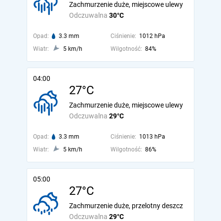
Zachmurzenie duże, miejscowe ulewy
Odczuwalna
30°C
Opad:
3.3 mm
Ciśnienie:
1012 hPa
Wiatr:
5 km/h
Wilgotność:
84%
04:00
27°C
Zachmurzenie duże, miejscowe ulewy
Odczuwalna
29°C
Opad:
3.3 mm
Ciśnienie:
1013 hPa
Wiatr:
5 km/h
Wilgotność:
86%
05:00
27°C
Zachmurzenie duże, przelotny deszcz
Odczuwalna
29°C