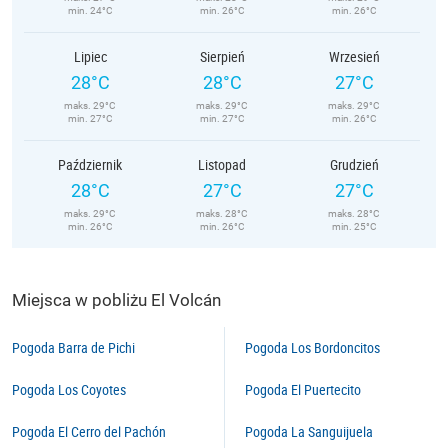
min. 24°C
min. 26°C
min. 26°C
Lipiec
Sierpień
Wrzesień
28°C
28°C
27°C
maks. 29°C
maks. 29°C
maks. 29°C
min. 27°C
min. 27°C
min. 26°C
Październik
Listopad
Grudzień
28°C
27°C
27°C
maks. 29°C
maks. 28°C
maks. 28°C
min. 26°C
min. 26°C
min. 25°C
Miejsca w pobliżu El Volcán
Pogoda Barra de Pichi
Pogoda Los Bordoncitos
Pogoda Los Coyotes
Pogoda El Puertecito
Pogoda El Cerro del Pachón
Pogoda La Sanguijuela