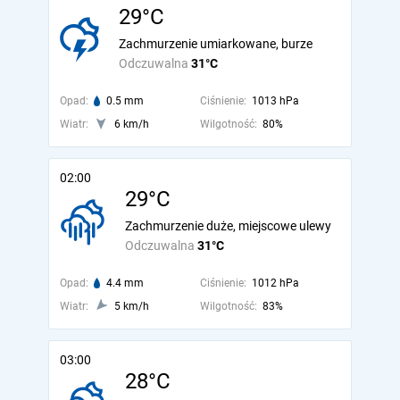
29°C
Zachmurzenie umiarkowane, burze
Odczuwalna
31°C
Opad:
0.5 mm
Ciśnienie:
1013 hPa
Wiatr:
6 km/h
Wilgotność:
80%
02:00
29°C
Zachmurzenie duże, miejscowe ulewy
Odczuwalna
31°C
Opad:
4.4 mm
Ciśnienie:
1012 hPa
Wiatr:
5 km/h
Wilgotność:
83%
03:00
28°C