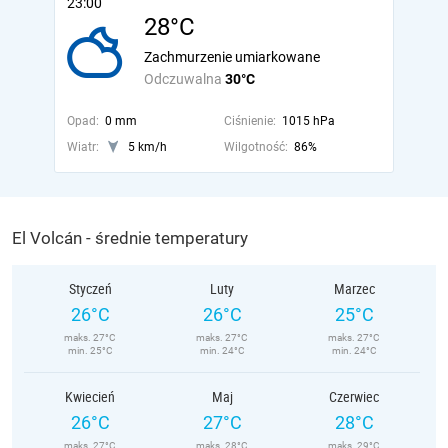
23:00
28°C
Zachmurzenie umiarkowane
Odczuwalna
30°C
Opad:
0 mm
Ciśnienie:
1015 hPa
Wiatr:
5 km/h
Wilgotność:
86%
El Volcán - średnie temperatury
Styczeń
Luty
Marzec
26°C
26°C
25°C
maks. 27°C
maks. 27°C
maks. 27°C
min. 25°C
min. 24°C
min. 24°C
Kwiecień
Maj
Czerwiec
26°C
27°C
28°C
maks. 27°C
maks. 28°C
maks. 29°C