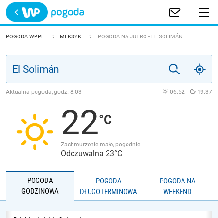
Trwa ładowanie
POLSKA
POGODA WP.PL
MEKSYK
POGODA NA JUTRO - EL SOLIMÁN
EUROPA
ŚWIAT
Aktualna pogoda, godz.
8:03
06:52
19:37
22
JAKOŚĆ POWIETRZA
Zachmurzenie małe, pogodnie
Odczuwalna 23°C
POGODA
POGODA
POGODA NA
GODZINOWA
DŁUGOTERMINOWA
WEEKEND