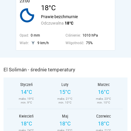
23:00
18°C
Prawie bezchmurnie
Odczuwalna
18°C
Opad:
0 mm
Ciśnienie:
1010 hPa
Wiatr:
9 km/h
Wilgotność:
75%
El Solimán - średnie temperatury
Styczeń
Luty
Marzec
14°C
15°C
16°C
maks. 19°C
maks. 21°C
maks. 23°C
min. 9°C
min. 10°C
min. 10°C
Kwiecień
Maj
Czerwiec
18°C
18°C
18°C
maks. 24°C
maks. 23°C
maks. 21°C