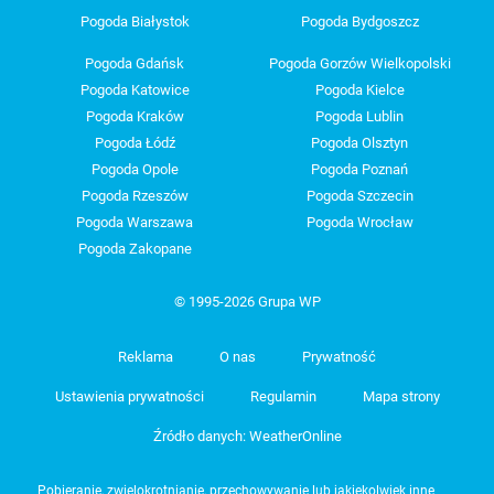
Pogoda Białystok
Pogoda Bydgoszcz
Pogoda Gdańsk
Pogoda Gorzów Wielkopolski
Pogoda Katowice
Pogoda Kielce
Pogoda Kraków
Pogoda Lublin
Pogoda Łódź
Pogoda Olsztyn
Pogoda Opole
Pogoda Poznań
Pogoda Rzeszów
Pogoda Szczecin
Pogoda Warszawa
Pogoda Wrocław
Pogoda Zakopane
© 1995-2026 Grupa WP
Reklama
O nas
Prywatność
Ustawienia prywatności
Regulamin
Mapa strony
Źródło danych: WeatherOnline
Pobieranie, zwielokrotnianie, przechowywanie lub jakiekolwiek inne