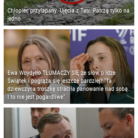
Chłopiec przyłapany. Ujęcia z Tatr. Patrzą tylko na
jedno
Ewa Woydyłło TŁUMACZY SIĘ ze słów o Idze
Świątek i pogrąża się jeszcze bardziej? "Ta
dziewczyna troszkę straciła panowanie nad sobą.
I to nie jest pogardliwe"