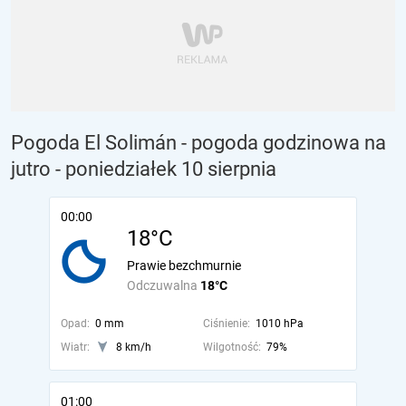
Pogoda El Solimán - pogoda godzinowa na
jutro
- poniedziałek 10 sierpnia
00:00
18°C
Prawie bezchmurnie
Odczuwalna
18°C
Opad:
0 mm
Ciśnienie:
1010 hPa
Wiatr:
8 km/h
Wilgotność:
79%
01:00