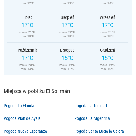
min. 12°C
min. 13°C
min. 14°C
Lipiec
Sierpień
Wrzesień
17°C
17°C
17°C
maks. 21°C
maks. 22°C
maks. 21°C
min. 13°C
min. 13°C
min. 13°C
Październik
Listopad
Grudzień
17°C
15°C
15°C
maks. 20°C
maks. 19°C
maks. 19°C
min. 13°C
min. 11°C
min. 10°C
Miejsca w pobliżu El Solimán
Pogoda La Florida
Pogoda La Trinidad
Pogoda Plan de Ayala
Pogoda La Argentina
Pogoda Nueva Esperanza
Pogoda Santa Lucia la Galera