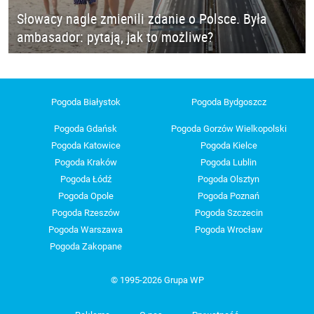
Słowacy nagle zmienili zdanie o Polsce. Była
ambasador: pytają, jak to możliwe?
Pogoda Białystok
Pogoda Bydgoszcz
Pogoda Gdańsk
Pogoda Gorzów Wielkopolski
Pogoda Katowice
Pogoda Kielce
Pogoda Kraków
Pogoda Lublin
Pogoda Łódź
Pogoda Olsztyn
Pogoda Opole
Pogoda Poznań
Pogoda Rzeszów
Pogoda Szczecin
Pogoda Warszawa
Pogoda Wrocław
Pogoda Zakopane
© 1995-2026 Grupa WP