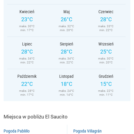
Kwiecień
Maj
Czerwiec
23°C
26°C
28°C
maks. 30°C
maks. 32°C
maks. 33°C
min. 17°C
min. 20°C
min. 22°C
Lipiec
Sierpień
Wrzesień
28°C
28°C
25°C
maks. 34°C
maks. 34°C
maks. 30°C
min. 22°C
min. 22°C
min. 20°C
Październik
Listopad
Grudzień
22°C
18°C
15°C
maks. 28°C
maks. 24°C
maks. 22°C
min. 17°C
min. 14°C
min. 11°C
Miejsca w pobliżu El Saucito
Pogoda Pablillo
Pogoda Villagrán