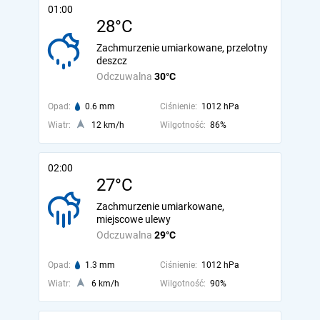
01:00
28°C
Zachmurzenie umiarkowane, przelotny
deszcz
Odczuwalna
30°C
Opad:
0.6 mm
Ciśnienie:
1012 hPa
Wiatr:
12 km/h
Wilgotność:
86%
02:00
27°C
Zachmurzenie umiarkowane,
miejscowe ulewy
Odczuwalna
29°C
Opad:
1.3 mm
Ciśnienie:
1012 hPa
Wiatr:
6 km/h
Wilgotność:
90%