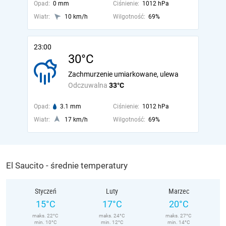
Opad:
0 mm
Ciśnienie:
1012 hPa
Wiatr:
10 km/h
Wilgotność:
69%
23:00
30°C
Zachmurzenie umiarkowane, ulewa
Odczuwalna
33°C
Opad:
3.1 mm
Ciśnienie:
1012 hPa
Wiatr:
17 km/h
Wilgotność:
69%
El Saucito - średnie temperatury
Styczeń
Luty
Marzec
15°C
17°C
20°C
maks. 22°C
maks. 24°C
maks. 27°C
min. 10°C
min. 12°C
min. 14°C