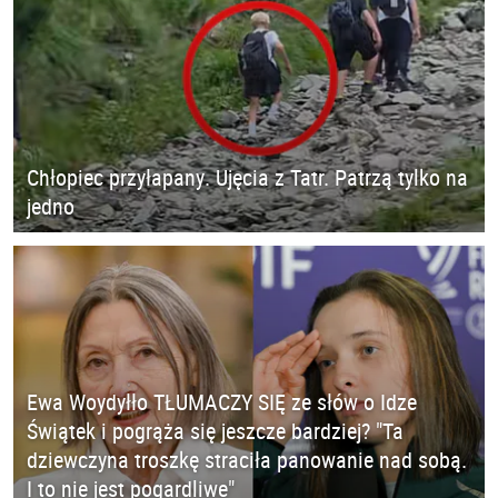
Chłopiec przyłapany. Ujęcia z Tatr. Patrzą tylko na
jedno
Ewa Woydyłło TŁUMACZY SIĘ ze słów o Idze
Świątek i pogrąża się jeszcze bardziej? "Ta
dziewczyna troszkę straciła panowanie nad sobą.
I to nie jest pogardliwe"