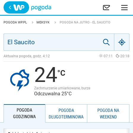
Trwa ładowanie
POLSKA
POGODA WP.PL
MEKSYK
POGODA NA JUTRO - EL SAUCITO
EUROPA
ŚWIAT
Aktualna pogoda, godz.
4:12
07:11
20:18
24
JAKOŚĆ POWIETRZA
Zachmurzenie umiarkowane, burze
Odczuwalna 25°C
POGODA
POGODA
POGODA NA
GODZINOWA
DŁUGOTERMINOWA
WEEKEND