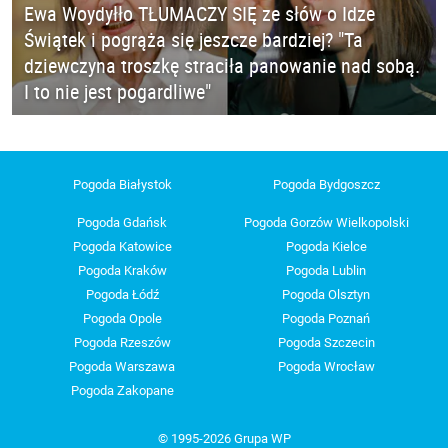
Ewa Woydyłło TŁUMACZY SIĘ ze słów o Idze
Świątek i pogrąża się jeszcze bardziej? "Ta
dziewczyna troszkę straciła panowanie nad sobą.
I to nie jest pogardliwe"
Pogoda Białystok
Pogoda Bydgoszcz
Pogoda Gdańsk
Pogoda Gorzów Wielkopolski
Pogoda Katowice
Pogoda Kielce
Pogoda Kraków
Pogoda Lublin
Pogoda Łódź
Pogoda Olsztyn
Pogoda Opole
Pogoda Poznań
Pogoda Rzeszów
Pogoda Szczecin
Pogoda Warszawa
Pogoda Wrocław
Pogoda Zakopane
© 1995-2026 Grupa WP