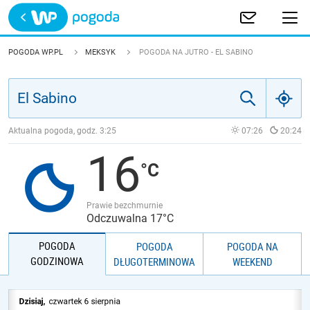
Trwa ładowanie
POLSKA
POGODA WP.PL
MEKSYK
POGODA NA JUTRO - EL SABINO
EUROPA
ŚWIAT
Aktualna pogoda, godz.
3:25
07:26
20:24
16
JAKOŚĆ POWIETRZA
Prawie bezchmurnie
Odczuwalna 17°C
POGODA
POGODA
POGODA NA
GODZINOWA
DŁUGOTERMINOWA
WEEKEND