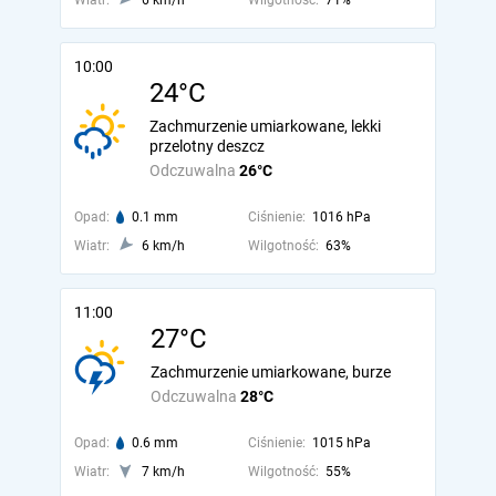
Wiatr:
6 km/h
Wilgotność:
71%
10:00
24°C
Zachmurzenie umiarkowane, lekki
przelotny deszcz
Odczuwalna
26°C
Opad:
0.1 mm
Ciśnienie:
1016 hPa
Wiatr:
6 km/h
Wilgotność:
63%
11:00
27°C
Zachmurzenie umiarkowane, burze
Odczuwalna
28°C
Opad:
0.6 mm
Ciśnienie:
1015 hPa
Wiatr:
7 km/h
Wilgotność:
55%