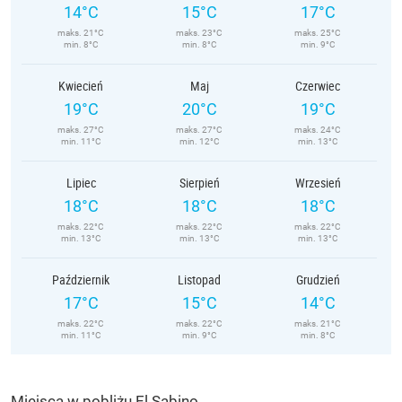
14°C
15°C
17°C
maks. 21°C
maks. 23°C
maks. 25°C
min. 8°C
min. 8°C
min. 9°C
Kwiecień
Maj
Czerwiec
19°C
20°C
19°C
maks. 27°C
maks. 27°C
maks. 24°C
min. 11°C
min. 12°C
min. 13°C
Lipiec
Sierpień
Wrzesień
18°C
18°C
18°C
maks. 22°C
maks. 22°C
maks. 22°C
min. 13°C
min. 13°C
min. 13°C
Październik
Listopad
Grudzień
17°C
15°C
14°C
maks. 22°C
maks. 22°C
maks. 21°C
min. 11°C
min. 9°C
min. 8°C
Miejsca w pobliżu El Sabino