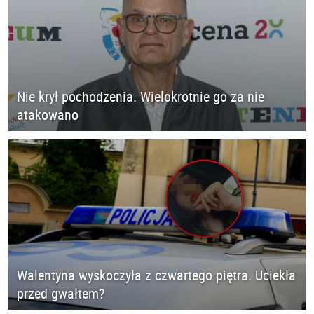
Nie krył pochodzenia. Wielokrotnie go za nie
atakowano
Walentyna wyskoczyła z czwartego piętra. Uciekła
przed gwałtem?