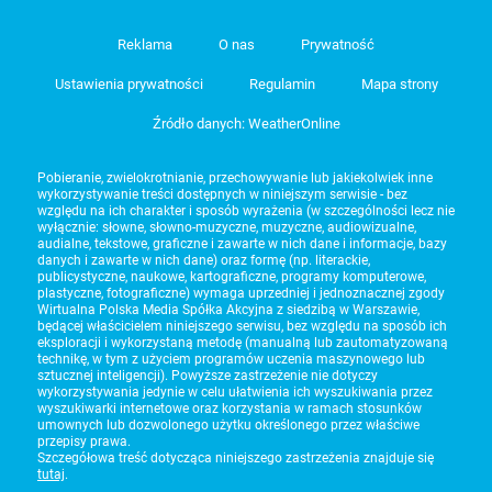
Reklama
O nas
Prywatność
Ustawienia prywatności
Regulamin
Mapa strony
Źródło danych: WeatherOnline
Pobieranie, zwielokrotnianie, przechowywanie lub jakiekolwiek inne
wykorzystywanie treści dostępnych w niniejszym serwisie - bez
względu na ich charakter i sposób wyrażenia (w szczególności lecz nie
wyłącznie: słowne, słowno-muzyczne, muzyczne, audiowizualne,
audialne, tekstowe, graficzne i zawarte w nich dane i informacje, bazy
danych i zawarte w nich dane) oraz formę (np. literackie,
publicystyczne, naukowe, kartograficzne, programy komputerowe,
plastyczne, fotograficzne) wymaga uprzedniej i jednoznacznej zgody
Wirtualna Polska Media Spółka Akcyjna z siedzibą w Warszawie,
będącej właścicielem niniejszego serwisu, bez względu na sposób ich
eksploracji i wykorzystaną metodę (manualną lub zautomatyzowaną
technikę, w tym z użyciem programów uczenia maszynowego lub
sztucznej inteligencji). Powyższe zastrzeżenie nie dotyczy
wykorzystywania jedynie w celu ułatwienia ich wyszukiwania przez
wyszukiwarki internetowe oraz korzystania w ramach stosunków
umownych lub dozwolonego użytku określonego przez właściwe
przepisy prawa.
Szczegółowa treść dotycząca niniejszego zastrzeżenia znajduje się
tutaj
.