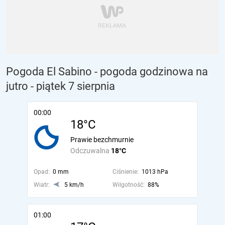
Pogoda El Sabino - pogoda godzinowa na
jutro
- piątek 7 sierpnia
00:00
18°C
Prawie bezchmurnie
Odczuwalna
18°C
Opad:
0 mm
Ciśnienie:
1013 hPa
Wiatr:
5 km/h
Wilgotność:
88%
01:00