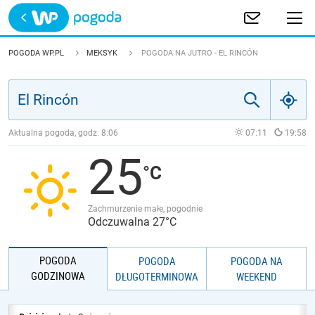
Trwa ładowanie
POLSKA
POGODA WP.PL
MEKSYK
POGODA NA JUTRO - EL RINCÓN
EUROPA
ŚWIAT
Aktualna pogoda, godz.
8:06
07:11
19:58
25
JAKOŚĆ POWIETRZA
Zachmurzenie małe, pogodnie
Odczuwalna 27°C
POGODA
POGODA
POGODA NA
GODZINOWA
DŁUGOTERMINOWA
WEEKEND