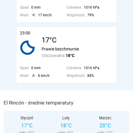
Opad:
0 mm
Ciśnienie:
1016 hPa
Wiatr:
17 km/h
Wilgotność:
79%
23:00
17°C
Prawie bezchmurnie
Odczuwalna
18°C
Opad:
0 mm
Ciśnienie:
1016 hPa
Wiatr:
6 km/h
Wilgotność:
88%
El Rincón - średnie temperatury
Styczeń
Luty
Marzec
17°C
18°C
20°C
maks. 24°C
maks. 26°C
maks. 27°C