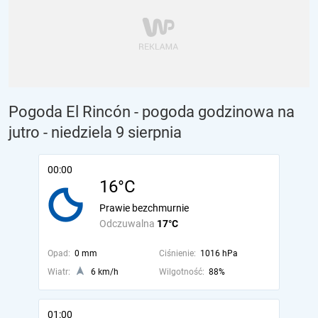
Pogoda El Rincón - pogoda godzinowa na
jutro
- niedziela 9 sierpnia
00:00
16°C
Prawie bezchmurnie
Odczuwalna
17°C
Opad:
0 mm
Ciśnienie:
1016 hPa
Wiatr:
6 km/h
Wilgotność:
88%
01:00