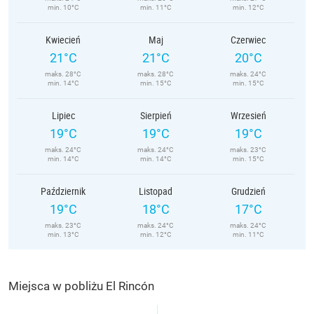
min. 10°C
min. 11°C
min. 12°C
Kwiecień
Maj
Czerwiec
21°C
21°C
20°C
maks. 28°C
maks. 28°C
maks. 24°C
min. 14°C
min. 15°C
min. 15°C
Lipiec
Sierpień
Wrzesień
19°C
19°C
19°C
maks. 24°C
maks. 24°C
maks. 23°C
min. 14°C
min. 14°C
min. 15°C
Październik
Listopad
Grudzień
19°C
18°C
17°C
maks. 23°C
maks. 24°C
maks. 24°C
min. 13°C
min. 12°C
min. 11°C
Miejsca w pobliżu El Rincón