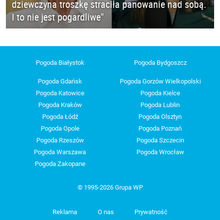
dziewczyna troszkę straciła panowanie nad sobą.
I to nie jest pogardliwe"
Pogoda Białystok
Pogoda Bydgoszcz
Pogoda Gdańsk
Pogoda Gorzów Wielkopolski
Pogoda Katowice
Pogoda Kielce
Pogoda Kraków
Pogoda Lublin
Pogoda Łódź
Pogoda Olsztyn
Pogoda Opole
Pogoda Poznań
Pogoda Rzeszów
Pogoda Szczecin
Pogoda Warszawa
Pogoda Wrocław
Pogoda Zakopane
© 1995-2026 Grupa WP
Reklama
O nas
Prywatność