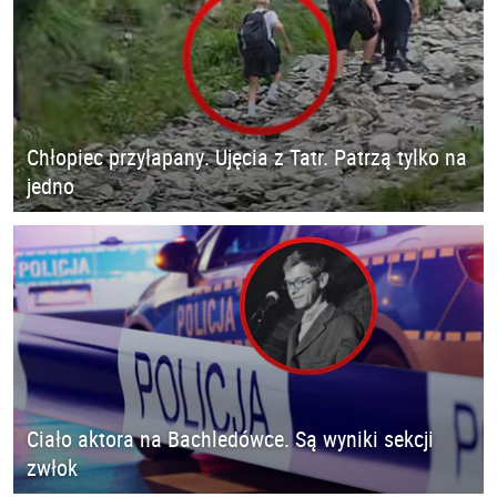
Chłopiec przyłapany. Ujęcia z Tatr. Patrzą tylko na
jedno
Ciało aktora na Bachledówce. Są wyniki sekcji
zwłok