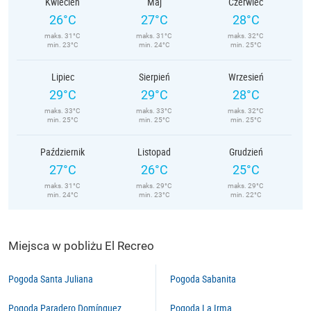
Kwiecień
Maj
Czerwiec
26°C
27°C
28°C
maks. 31°C
maks. 31°C
maks. 32°C
min. 23°C
min. 24°C
min. 25°C
Lipiec
Sierpień
Wrzesień
29°C
29°C
28°C
maks. 33°C
maks. 33°C
maks. 32°C
min. 25°C
min. 25°C
min. 25°C
Październik
Listopad
Grudzień
27°C
26°C
25°C
maks. 31°C
maks. 29°C
maks. 29°C
min. 24°C
min. 23°C
min. 22°C
Miejsca w pobliżu El Recreo
Pogoda Santa Juliana
Pogoda Sabanita
Pogoda Paradero Domínguez
Pogoda La Irma