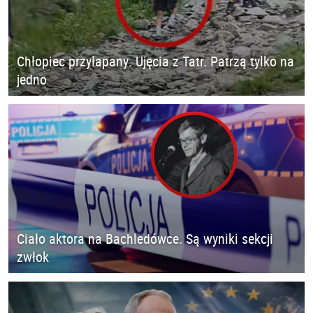
Chłopiec przyłapany. Ujęcia z Tatr. Patrzą tylko na
jedno
Ciało aktora na Bachledówce. Są wyniki sekcji
zwłok