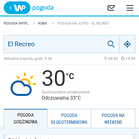
Trwa ładowanie
POLSKA
POGODA WP.PL
KUBA
POGODA NA JUTRO - EL RECREO
EUROPA
ŚWIAT
Aktualna pogoda, godz.
9:56
06:45
19:44
30
JAKOŚĆ POWIETRZA
Zachmurzenie umiarkowane
Odczuwalna 33°C
POGODA
POGODA
POGODA NA
GODZINOWA
DŁUGOTERMINOWA
WEEKEND