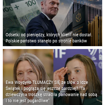
Odsetki od pieniędzy, których klient nie dostał.
Polskie państwo stanęło po stronie banków
Ewa Woydyłło TŁUMACZY SIĘ ze słów o Idze
Świątek i pogrąża się jeszcze bardziej? "Ta
dziewczyna troszkę straciła panowanie nad sobą.
I to nie jest pogardliwe"