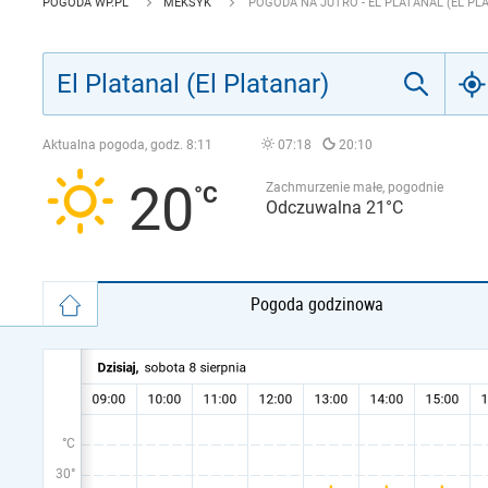
POGODA WP.PL
MEKSYK
POGODA NA JUTRO - EL PLATANAL (EL PL
Aktualna pogoda, godz.
8:11
07:18
20:10
20
Zachmurzenie małe, pogodnie
Odczuwalna 21°C
Pogoda godzinowa
°C
30°