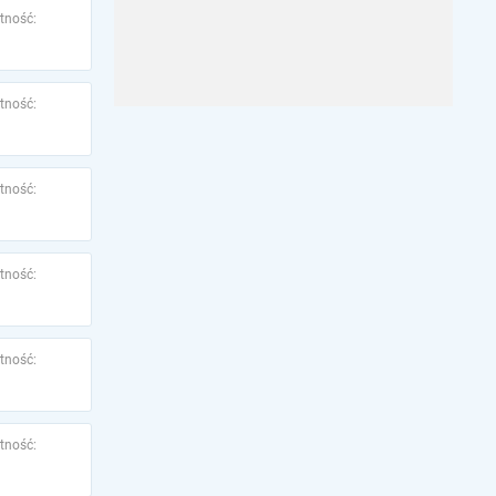
tność:
tność:
tność:
tność:
tność:
tność: