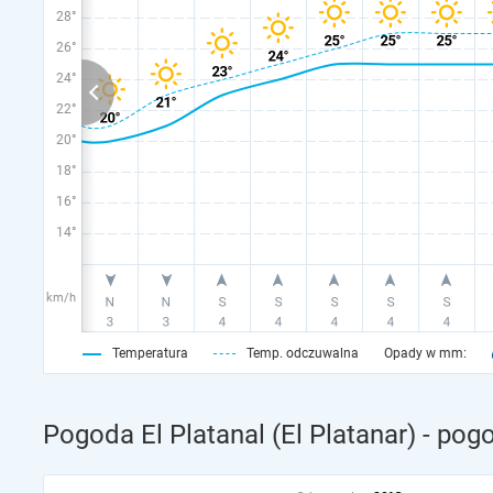
28°
26°
24°
22°
20°
18°
16°
14°
km/h
Temperatura
Temp. odczuwalna
Opady w mm:
Pogoda El Platanal (El Platanar) - po