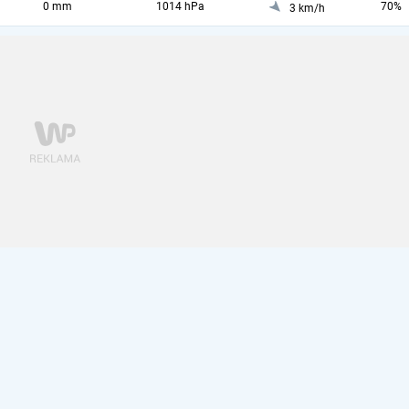
0 mm
1014 hPa
70%
3 km/h