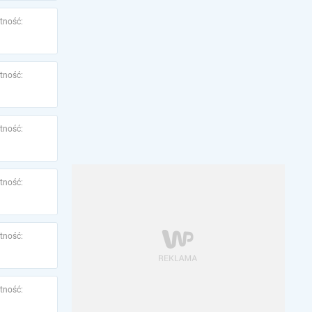
tność:
tność:
tność:
tność:
tność:
tność: