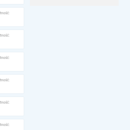
tność:
tność:
tność:
tność:
tność:
tność: