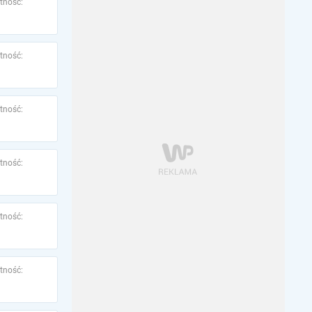
tność:
tność:
tność:
tność:
tność:
tność: