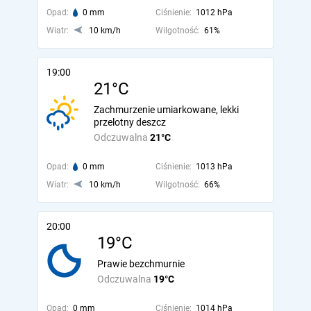
Opad:
0 mm
Ciśnienie:
1012 hPa
Wiatr:
10 km/h
Wilgotność:
61%
19:00
21°C
Zachmurzenie umiarkowane, lekki
przelotny deszcz
Odczuwalna
21°C
Opad:
0 mm
Ciśnienie:
1013 hPa
Wiatr:
10 km/h
Wilgotność:
66%
20:00
19°C
Prawie bezchmurnie
Odczuwalna
19°C
Opad:
0 mm
Ciśnienie:
1014 hPa