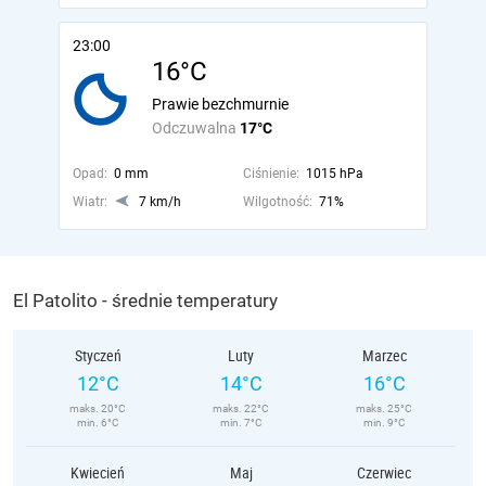
23:00
16°C
Prawie bezchmurnie
Odczuwalna
17°C
Opad:
0 mm
Ciśnienie:
1015 hPa
Wiatr:
7 km/h
Wilgotność:
71%
El Patolito - średnie temperatury
Styczeń
Luty
Marzec
12°C
14°C
16°C
maks. 20°C
maks. 22°C
maks. 25°C
min. 6°C
min. 7°C
min. 9°C
Kwiecień
Maj
Czerwiec