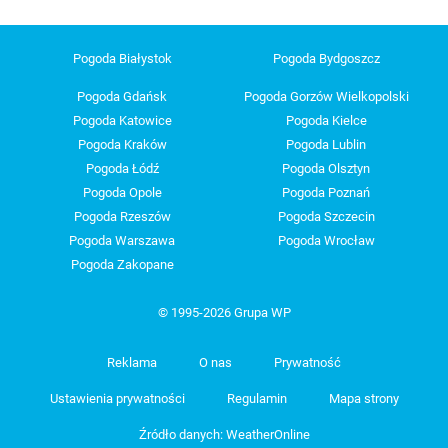
Pogoda Białystok
Pogoda Bydgoszcz
Pogoda Gdańsk
Pogoda Gorzów Wielkopolski
Pogoda Katowice
Pogoda Kielce
Pogoda Kraków
Pogoda Lublin
Pogoda Łódź
Pogoda Olsztyn
Pogoda Opole
Pogoda Poznań
Pogoda Rzeszów
Pogoda Szczecin
Pogoda Warszawa
Pogoda Wrocław
Pogoda Zakopane
© 1995-2026 Grupa WP
Reklama
O nas
Prywatność
Ustawienia prywatności
Regulamin
Mapa strony
Źródło danych: WeatherOnline