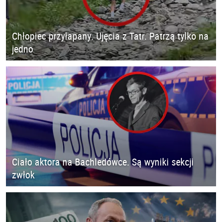
Chłopiec przyłapany. Ujęcia z Tatr. Patrzą tylko na
jedno
Ciało aktora na Bachledówce. Są wyniki sekcji
zwłok