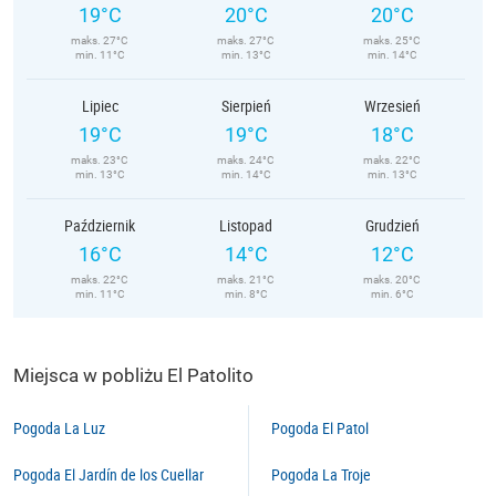
19°C
20°C
20°C
maks. 27°C
maks. 27°C
maks. 25°C
min. 11°C
min. 13°C
min. 14°C
Lipiec
Sierpień
Wrzesień
19°C
19°C
18°C
maks. 23°C
maks. 24°C
maks. 22°C
min. 13°C
min. 14°C
min. 13°C
Październik
Listopad
Grudzień
16°C
14°C
12°C
maks. 22°C
maks. 21°C
maks. 20°C
min. 11°C
min. 8°C
min. 6°C
Miejsca w pobliżu El Patolito
Pogoda La Luz
Pogoda El Patol
Pogoda El Jardín de los Cuellar
Pogoda La Troje