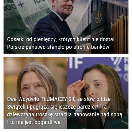
Odsetki od pieniędzy, których klient nie dostał.
Polskie państwo stanęło po stronie banków
Ewa Woydyłło TŁUMACZY SIĘ ze słów o Idze
Świątek i pogrąża się jeszcze bardziej? "Ta
dziewczyna troszkę straciła panowanie nad sobą.
I to nie jest pogardliwe"