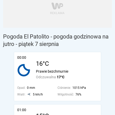
Pogoda El Patolito - pogoda godzinowa na
jutro
- piątek 7 sierpnia
00:00
16°C
Prawie bezchmurnie
Odczuwalna
17°C
Opad:
0 mm
Ciśnienie:
1015 hPa
Wiatr:
5 km/h
Wilgotność:
76%
01:00