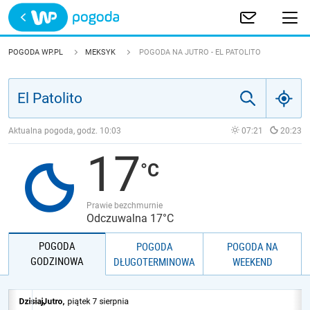
Trwa ładowanie
POLSKA
POGODA WP.PL
MEKSYK
POGODA NA JUTRO - EL PATOLITO
EUROPA
ŚWIAT
Aktualna pogoda, godz.
10:03
07:21
20:23
17
JAKOŚĆ POWIETRZA
Prawie bezchmurnie
Odczuwalna 17°C
POGODA
POGODA
POGODA NA
GODZINOWA
DŁUGOTERMINOWA
WEEKEND