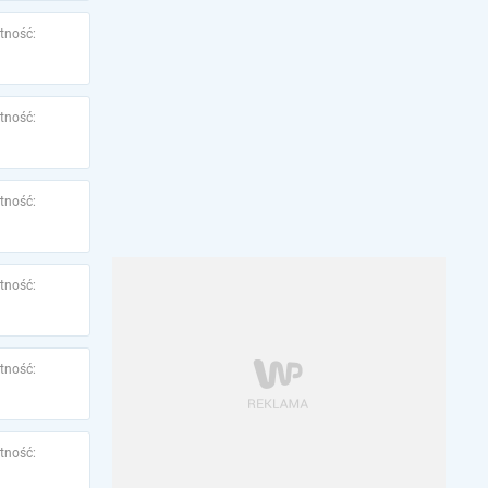
tność:
tność:
tność:
tność:
tność:
tność: