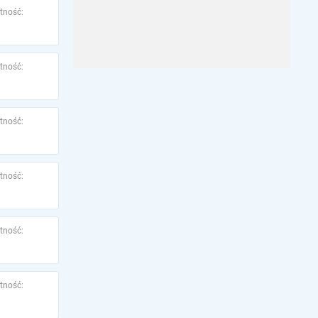
tność:
tność:
tność:
tność:
tność:
tność: