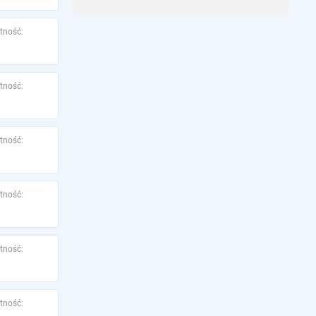
tność:
tność:
tność:
tność:
tność:
tność: