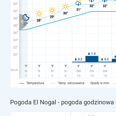
34°
32°
30°
28°
26°
24°
22°
20°
km/h
Temperatura
Temp. odczuwalna
Opady w mm:
Pogoda El Nogal - pogoda godzinowa n