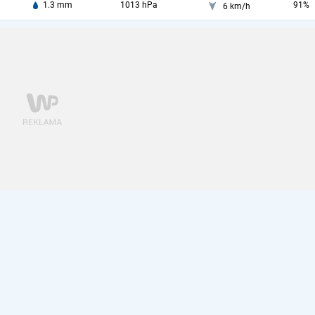
1.3 mm
1013 hPa
91%
6 km/h