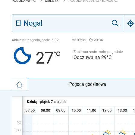
POGODA WP.PL
MEKSYK
POGODA NA JUTRO - EL NOGAL
Aktualna pogoda, godz.
6:02
07:39
20:36
27
Zachmurzenie małe, pogodnie
Odczuwalna 29°C
Pogoda godzinowa
°C
36°