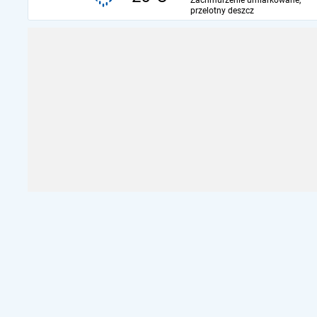
Zachmurzenie umiarkowane,
przelotny deszcz