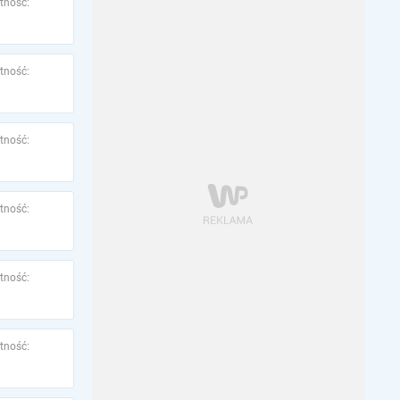
tność:
tność:
tność:
tność:
tność:
tność: