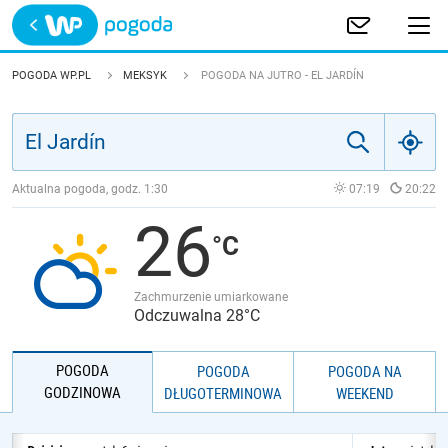
Trwa ładowanie
POLSKA
POGODA WP.PL
MEKSYK
POGODA NA JUTRO - EL JARDÍN
EUROPA
ŚWIAT
Aktualna pogoda, godz.
1:30
07:19
20:22
26
JAKOŚĆ POWIETRZA
Zachmurzenie umiarkowane
Odczuwalna 28°C
POGODA
POGODA
POGODA NA
GODZINOWA
DŁUGOTERMINOWA
WEEKEND