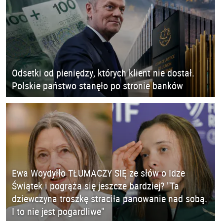
Odsetki od pieniędzy, których klient nie dostał.
Polskie państwo stanęło po stronie banków
Ewa Woydyłło TŁUMACZY SIĘ ze słów o Idze
Świątek i pogrąża się jeszcze bardziej? "Ta
dziewczyna troszkę straciła panowanie nad sobą.
I to nie jest pogardliwe"