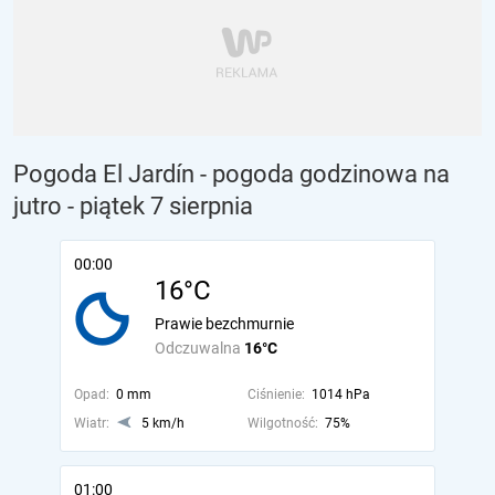
Pogoda El Jardín - pogoda godzinowa na
jutro
- piątek 7 sierpnia
00:00
16°C
Prawie bezchmurnie
Odczuwalna
16°C
Opad:
0 mm
Ciśnienie:
1014 hPa
Wiatr:
5 km/h
Wilgotność:
75%
01:00