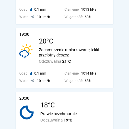
Opad:
0.1 mm
Ciśnienie:
1013 hPa
Wiatr:
10 km/h
Wilgotność:
63%
19:00
20°C
Zachmurzenie umiarkowane, lekki
przelotny deszcz
Odczuwalna
21°C
Opad:
0.1 mm
Ciśnienie:
1014 hPa
Wiatr:
10 km/h
Wilgotność:
68%
20:00
18°C
Prawie bezchmurnie
Odczuwalna
19°C