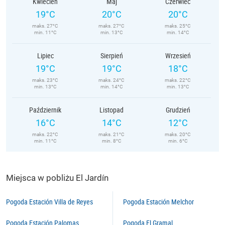
Kwiecień
Maj
Czerwiec
19°C
20°C
20°C
maks. 27°C
maks. 27°C
maks. 25°C
min. 11°C
min. 13°C
min. 14°C
Lipiec
Sierpień
Wrzesień
19°C
19°C
18°C
maks. 23°C
maks. 24°C
maks. 22°C
min. 13°C
min. 14°C
min. 13°C
Październik
Listopad
Grudzień
16°C
14°C
12°C
maks. 22°C
maks. 21°C
maks. 20°C
min. 11°C
min. 8°C
min. 6°C
Miejsca w pobliżu El Jardín
Pogoda Estación Villa de Reyes
Pogoda Estación Melchor
Pogoda Estación Palomas
Pogoda El Gramal