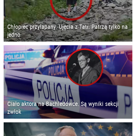
Chłopiec przyłapany. Ujęcia z Tatr. Patrzą tylko na
jedno
Ciało aktora na Bachledówce. Są wyniki sekcji
zwłok