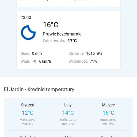
23:00
16°C
Prawie bezchmurnie
Odczuwalna
17°C
Opad:
0 mm
Ciśnienie:
1015 hPa
Wiatr:
6 km/h
Wilgotność:
71%
El Jardín - średnie temperatury
Styczeń
Luty
Marzec
12°C
14°C
16°C
maks. 20°C
maks. 22°C
maks. 25°C
min. 6°C
min. 7°C
min. 9°C