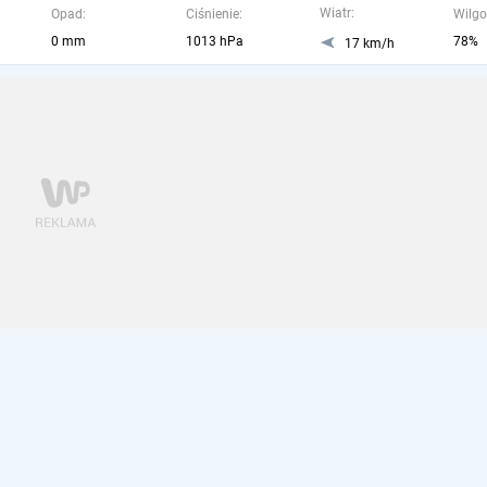
Wiatr:
Opad:
Ciśnienie:
Wilgo
0 mm
1013 hPa
78%
17 km/h