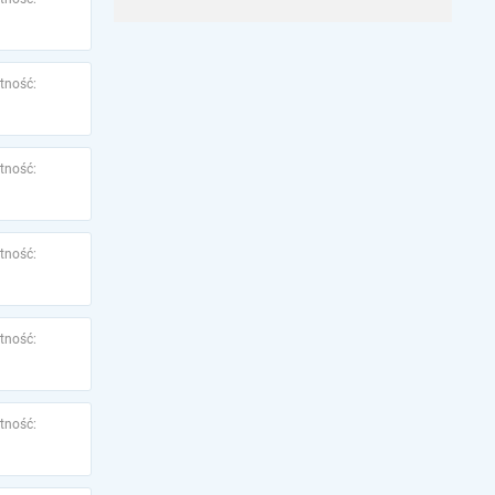
tność:
tność:
tność:
tność:
tność: