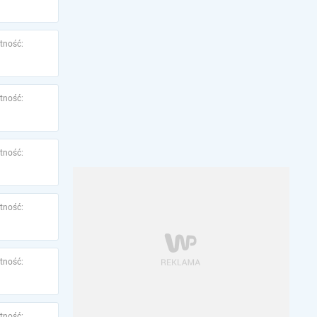
tność:
tność:
tność:
tność:
tność:
tność: