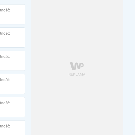
tność:
tność:
tność:
tność:
tność:
tność: