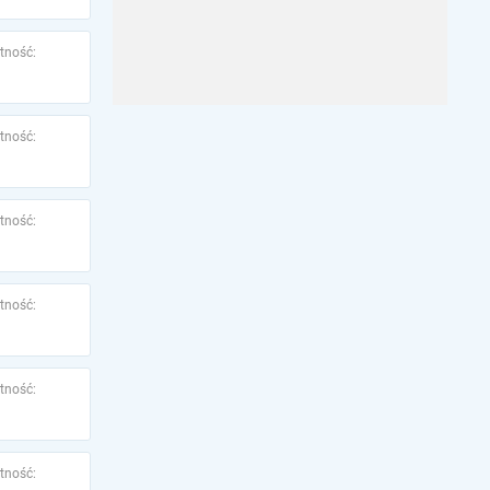
tność:
tność:
tność:
tność:
tność:
tność: