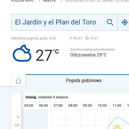
POGODA WP.PL
MEKSYK
POGODA NA JUTRO - EL JARDÍN Y EL PLA
Aktualna pogoda, godz.
4:00
06:47
19:37
27
Zachmurzenie umiarkowane
Odczuwalna 29°C
Pogoda godzinowa
°C
34°