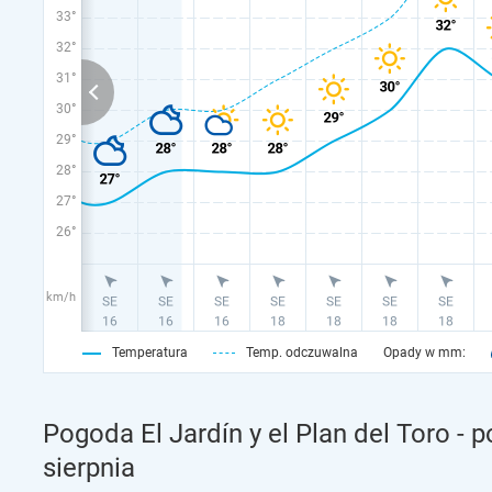
33°
32°
31°
30°
29°
28°
27°
26°
km/h
Temperatura
Temp. odczuwalna
Opady w mm:
Pogoda El Jardín y el Plan del Toro -
sierpnia