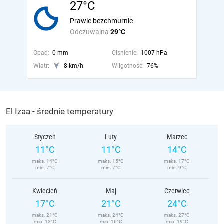
27°C
Prawie bezchmurnie
Odczuwalna
29°C
Opad:
0 mm
Ciśnienie:
1007 hPa
Wiatr:
8 km/h
Wilgotność:
76%
El Izaa - średnie temperatury
Styczeń
Luty
Marzec
11°C
11°C
14°C
maks. 14°C
maks. 15°C
maks. 17°C
min. 7°C
min. 7°C
min. 9°C
Kwiecień
Maj
Czerwiec
17°C
21°C
24°C
maks. 21°C
maks. 24°C
maks. 27°C
min. 12°C
min. 16°C
min. 19°C