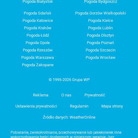
Pogoda Białystok
Pogoda Bydgoszcz
Pogoda Gdańsk
Pogoda Gorzów Wielkopolski
Pogoda Katowice
Pogoda Kielce
Pogoda Kraków
Pogoda Lublin
Pogoda Łódź
Pogoda Olsztyn
Pogoda Opole
Pogoda Poznań
Pogoda Rzeszów
Pogoda Szczecin
Pogoda Warszawa
Pogoda Wrocław
Pogoda Zakopane
© 1995-2026 Grupa WP
Reklama
O nas
Prywatność
Ustawienia prywatności
Regulamin
Mapa strony
Źródło danych: WeatherOnline
Pobieranie, zwielokrotnianie, przechowywanie lub jakiekolwiek inne
wykorzystywanie treści dostępnych w niniejszym serwisie - bez