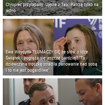
Chłopiec przyłapany. Ujęcia z Tatr. Patrzą tylko na
jedno
Ewa Woydyłło TŁUMACZY SIĘ ze słów o Idze
Świątek i pogrąża się jeszcze bardziej? "Ta
dziewczyna troszkę straciła panowanie nad sobą.
I to nie jest pogardliwe"