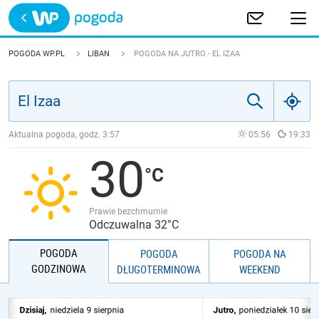
Trwa ładowanie
POLSKA
POGODA WP.PL
LIBAN
POGODA NA JUTRO - EL IZAA
EUROPA
ŚWIAT
Aktualna pogoda, godz.
3:57
05:56
19:33
30
JAKOŚĆ POWIETRZA
Prawie bezchmurnie
Odczuwalna 32°C
POGODA
POGODA
POGODA NA
GODZINOWA
DŁUGOTERMINOWA
WEEKEND