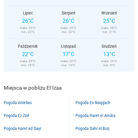
Lipiec
Sierpień
Wrzesień
26°C
26°C
25°C
maks. 29°C
maks. 29°C
maks. 28°C
min. 22°C
min. 22°C
min. 21°C
Październik
Listopad
Grudzień
22°C
17°C
13°C
maks. 25°C
maks. 20°C
maks. 16°C
min. 18°C
min. 13°C
min. 9°C
Miejsca w pobliżu El Izaa
Pogoda Antelias
Pogoda En Naqqach
Pogoda Ez Ziré
Pogoda Haret el Amâra
Pogoda Haret ed Dayr
Pogoda Dahr el Borj