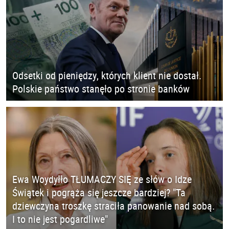
Odsetki od pieniędzy, których klient nie dostał.
Polskie państwo stanęło po stronie banków
Ewa Woydyłło TŁUMACZY SIĘ ze słów o Idze
Świątek i pogrąża się jeszcze bardziej? "Ta
dziewczyna troszkę straciła panowanie nad sobą.
I to nie jest pogardliwe"