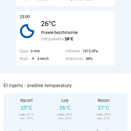
23:00
26°C
Prawie bezchmurnie
Odczuwalna
28°C
Opad:
0 mm
Ciśnienie:
1013 hPa
Wiatr:
4 km/h
Wilgotność:
88%
El Injerto - średnie temperatury
Styczeń
Luty
Marzec
25°C
26°C
27°C
maks. 31°C
maks. 32°C
maks. 33°C
min. 19°C
min. 20°C
min. 21°C