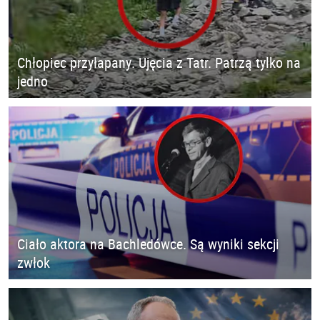
Chłopiec przyłapany. Ujęcia z Tatr. Patrzą tylko na
jedno
Ciało aktora na Bachledówce. Są wyniki sekcji
zwłok