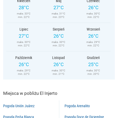
Kwiecień
Maj
Czerwiec
28°C
27°C
26°C
maks. 33°C
maks. 31°C
maks. 30°C
min. 22°C
min. 23°C
min. 22°C
Lipiec
Sierpień
Wrzesień
27°C
26°C
26°C
maks. 30°C
maks. 30°C
maks. 29°C
min. 22°C
min. 22°C
min. 22°C
Październik
Listopad
Grudzień
26°C
26°C
25°C
maks. 29°C
maks. 30°C
maks. 30°C
min. 22°C
min. 21°C
min. 20°C
Miejsca w pobliżu El Injerto
Pogoda Unión Juárez
Pogoda Arenalito
Pogoda Peña Blanca
Pogoda Doce de Diciembre