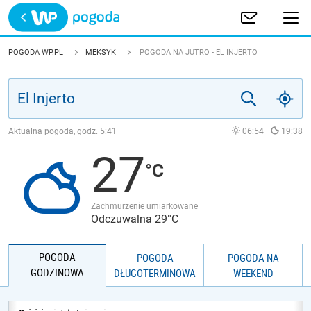
Trwa ładowanie
POLSKA
POGODA WP.PL
MEKSYK
POGODA NA JUTRO - EL INJERTO
EUROPA
ŚWIAT
Aktualna pogoda, godz.
5:41
06:54
19:38
27
JAKOŚĆ POWIETRZA
Zachmurzenie umiarkowane
Odczuwalna 29°C
POGODA
POGODA
POGODA NA
GODZINOWA
DŁUGOTERMINOWA
WEEKEND