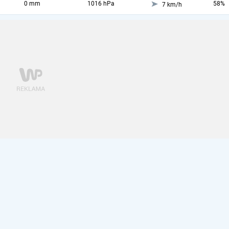
0 mm
1016 hPa
58%
7 km/h