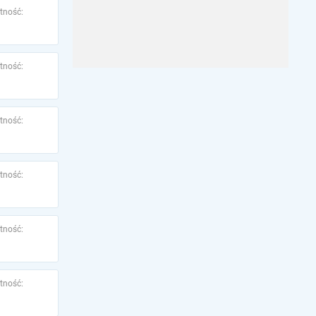
tność:
tność:
tność:
tność:
tność:
tność: