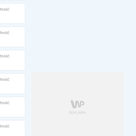
tność:
tność:
tność:
tność:
tność:
tność: