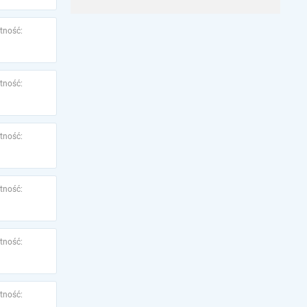
tność:
tność:
tność:
tność:
tność:
tność: