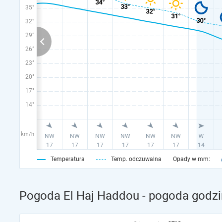
35°
32°
29°
26°
23°
20°
17°
14°
km/h
Temperatura
Temp. odczuwalna
Opady w mm:
Pogoda El Haj Haddou - pogoda godzi