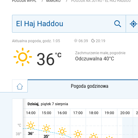
POGODA WP.PL
MAROKO
POGODA NA JUTRO - EL HAJ HADDOU
Aktualna pogoda, godz.
1:05
06:39
20:19
36
Zachmurzenie małe, pogodnie
Odczuwalna 40°C
Pogoda godzinowa
°C
38°