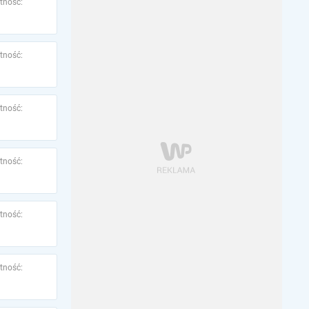
tność:
tność:
tność:
tność:
tność:
tność: